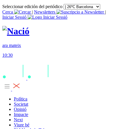
Seleccionar edición del periódico
Cerca
|
Newsletters
|
Iniciar Sessió
ara mateix
10:30
Política
Societat
Opinió
Impacte
Next
Viure bé