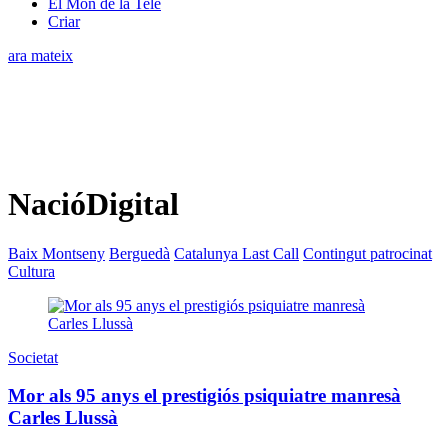
El Món de la Tele
Criar
ara mateix
NacióDigital
Baix Montseny
Berguedà
Catalunya Last Call
Contingut patrocinat
Cultura
Societat
Mor als 95 anys el prestigiós psiquiatre manresà
Carles Llussà