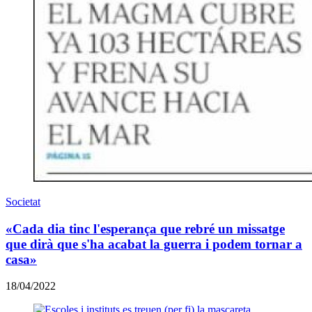
Societat
«Cada dia tinc l'esperança que rebré un missatge
que dirà que s'ha acabat la guerra i podem tornar a
casa»
18/04/2022