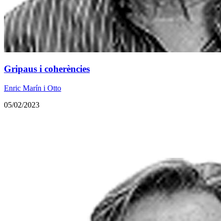
Gripaus i coherències
Enric Marín i Otto
05/02/2023