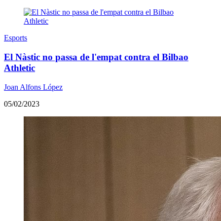
Esports
El Nàstic no passa de l'empat contra el Bilbao
Athletic
Joan Alfons López
05/02/2023