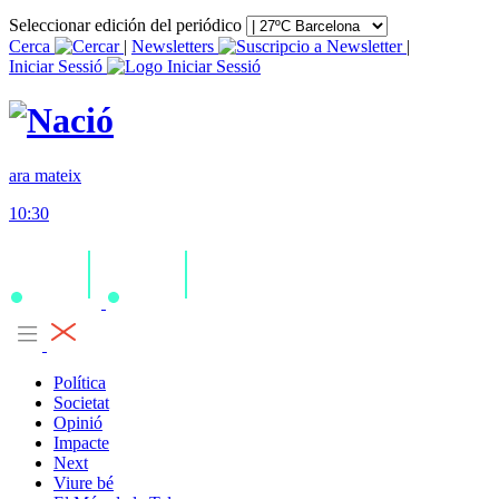
Seleccionar edición del periódico
Cerca
|
Newsletters
|
Iniciar Sessió
ara mateix
10:30
Política
Societat
Opinió
Impacte
Next
Viure bé