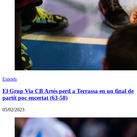
Esports
El Grup Via CB Artés perd a Terrassa en un final de
partit poc encertat (63-58)
05/02/2023