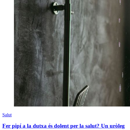
Salut
Fer pipí a la dutxa és dolent per la salut? Un uròleg