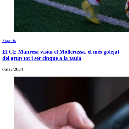
Esports
El CE Manresa visita el Mollerussa, el més golejat
del grup tot i ser cinquè a la taula
06/12/2024