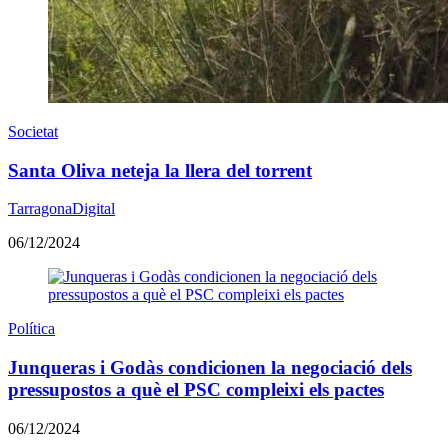
Societat
Santa Oliva neteja la llera del torrent
TarragonaDigital
06/12/2024
Política
Junqueras i Godàs condicionen la negociació dels
pressupostos a què el PSC compleixi els pactes
06/12/2024