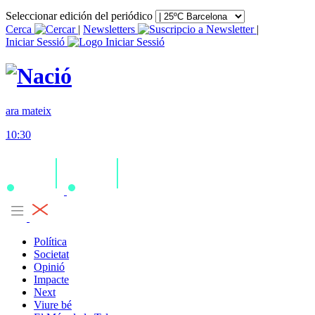
Seleccionar edición del periódico
Cerca
|
Newsletters
|
Iniciar Sessió
ara mateix
10:30
Política
Societat
Opinió
Impacte
Next
Viure bé