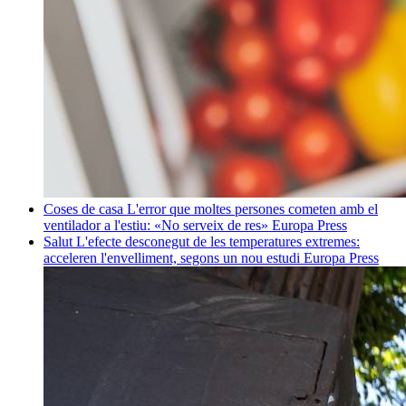
Coses de casa
L'error que moltes persones cometen amb el
ventilador a l'estiu: «No serveix de res»
Europa Press
Salut
L'efecte desconegut de les temperatures extremes:
acceleren l'envelliment, segons un nou estudi
Europa Press