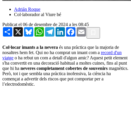
Adrián Roque
Col·laborador al Viure bé
Publicat el 06 de desembre de 2024 a les 08:45
Share
X
Bluesky
WhatsApp
Telegram
LinkedIn
Facebook
Email
Col·locar imants a la nevera
és una pràctica que la majoria de
nosaltres hem fet. Qui no ha comprat un imant com a
record d'un
viatge
o ha rebut un com a detall d'algun amic? Aquest petit element
s'ha convertit en una decoració habitual a moltes cuines, fins al punt
que hi ha
neveres completament cobertes de souvenirs
magnètics.
Però, tot i que sembla una pràctica inofensiva, la ciència ha
començat a advertir dels riscos que pot comportar per a
l’electrodomèstic.