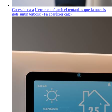
Coses de casa
L'error comú amb el rentaplats que fa que els
gots surtin tèrbols: «Fa aparèixer calç»