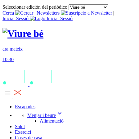
Seleccionar edición del periódico
Cerca
|
Newsletters
|
Iniciar Sessió
ara mateix
10:30
Escapades
expand_more
Menjar i beure
Alimentació
Salut
Exercici
Coses de casa