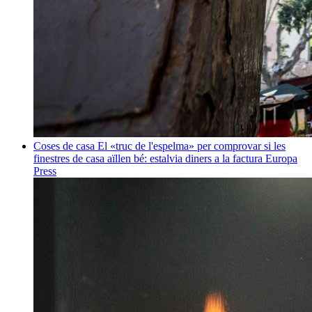
Coses de casa
El «truc de l'espelma» per comprovar si les
finestres de casa aïllen bé: estalvia diners a la factura
Europa
Press