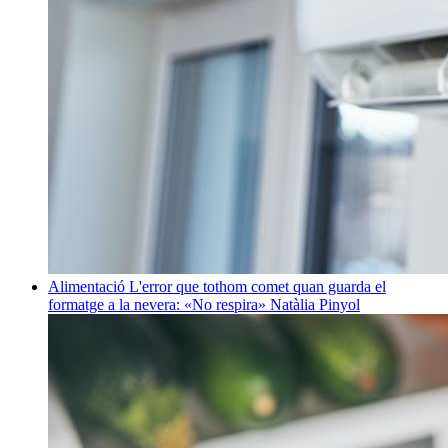
Alimentació
L'error que tothom comet quan guarda el
formatge a la nevera: «No respira»
Natàlia Pinyol