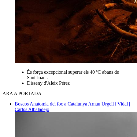
És força excepcional superar els 40 ºC abans de
Sant Joan -
Disseny d'Aleix Pérez
ARA A PORTADA
Boscos
Anatomia del foc a Catalunya
Arnau Urgell i Vidal |
Carlos Albaladejo