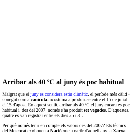
Arribar als 40 ºC al juny és poc habitual
Malgrat que el
juny es considera estiu climàtic
, el període més càlid -
conegut com a
canícula
- acostuma a produir-se entre el 15 de juliol i
el 15 d'agost. En aquest sentit, arribar als 40 ºC el juny encara és poc
habitual i, des del 2007, només s'ha produït
set vegades
. D'aquestes,
quatre es van registrar entre els dies 25 i 31.
Per què només tenir en compte els valors des del 2007? Els tècnics
del Meteocat expliquen a
Nació
que a partir d'aquell any la
Xarxa