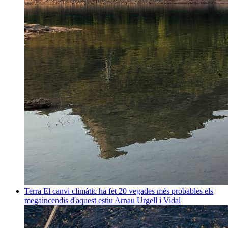
Terra
El canvi climàtic ha fet 20 vegades més probables els
megaincendis d'aquest estiu
Arnau Urgell i Vidal