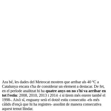
Ara bé, les dades del Meteocat mostren que arribar als 40 ºC a
Catalunya encara s'ha de considerar un element a destacar. De fet,
en el període analitzat hi ha
quatre anys on no s'hi va arribar en
tot l'estiu
: 2008, 2010, 2013 i 2014 -i si tirem més enrere també el
1998-. Això sí, enguany serà el dotzè estiu consecutiu -els més
càlids d'ençà que hi ha registres- assolint de manera consecutiva
aquest temut llindar.