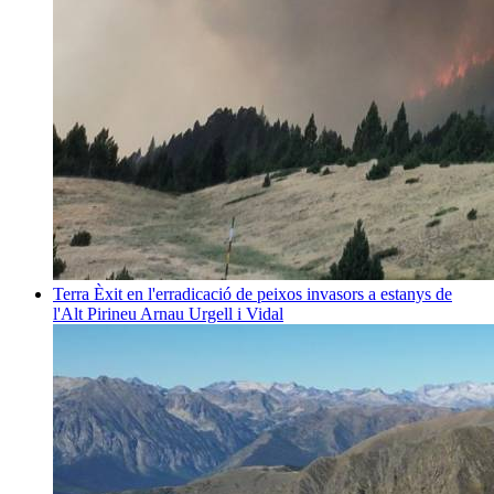
Terra
Èxit en l'erradicació de peixos invasors a estanys de
l'Alt Pirineu
Arnau Urgell i Vidal