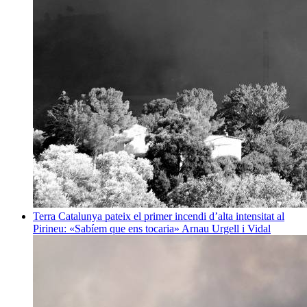
Terra
Catalunya pateix el primer incendi d’alta intensitat al
Pirineu: «Sabíem que ens tocaria»
Arnau Urgell i Vidal