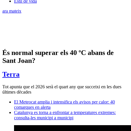
Estil de vida
ara mateix
És normal superar els 40 ºC abans de
Sant Joan?
Terra
Tot apunta que el 2026 serà el quart any que succeixi en les dues
últimes dècades
El Meteocat amplia i intensifica els avisos per calor: 40
comarques en alerta
Catalunya es torna a enfrontar a temperatures extremes:
consulta-les municipi a municipi