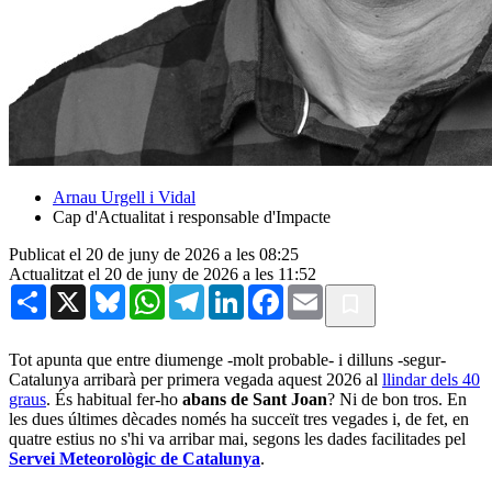
Arnau Urgell i Vidal
Cap d'Actualitat i responsable d'Impacte
Publicat el 20 de juny de 2026 a les 08:25
Actualitzat el 20 de juny de 2026 a les 11:52
Share
X
Bluesky
WhatsApp
Telegram
LinkedIn
Facebook
Email
Tot apunta que entre diumenge -molt probable- i dilluns -segur-
Catalunya arribarà per primera vegada aquest 2026 al
llindar dels 40
graus
. És habitual fer-ho
abans de Sant Joan
? Ni de bon tros. En
les dues últimes dècades només ha succeït tres vegades i, de fet, en
quatre estius no s'hi va arribar mai, segons les dades facilitades pel
Servei Meteorològic de Catalunya
.