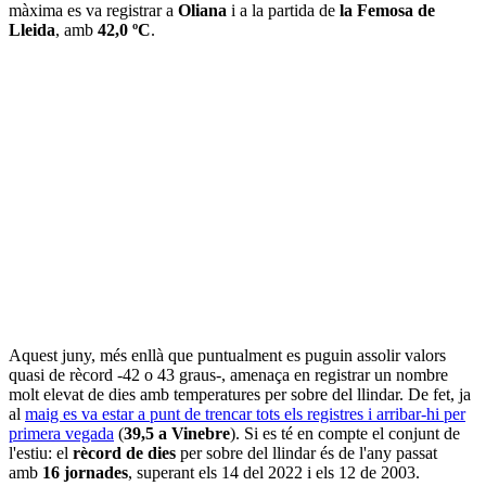
màxima es va registrar a
Oliana
i a la partida de
la Femosa de
Lleida
, amb
42,0 ºC
.
Aquest juny, més enllà que puntualment es puguin assolir valors
quasi de rècord -42 o 43 graus-, amenaça en registrar un nombre
molt elevat de dies amb temperatures per sobre del llindar. De fet, ja
al
maig es va estar a punt de trencar tots els registres i arribar-hi per
primera vegada
(
39,5 a Vinebre
). Si es té en compte el conjunt de
l'estiu: el
rècord de dies
per sobre del llindar és de l'any passat
amb
16 jornades
, superant els 14 del 2022 i els 12 de 2003.