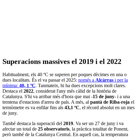
Superacions massives el 2019 i el 2022
Habitualment, els 40 ºC se superen per poques dècimes en una o
dues localitats. És el va passar el 2025:
només a
Alcàrras
i per la
mínima:
40, 1 ºC
. Tanmateix, hi ha dues excepcions molt clares.
Destaca el
2022
, considerat l'any més càlid de la història de
Catalunya. S'hi va arribar més d'hora que mai -
15 de juny
- i a una
trentena d'estacions d'arreu de país. A més, al
pantà de Riba-roja
el
termòmetre es va enfilar fins als
43,1 ºC
, el rècord absolut en un mes
de juny.
També destaca la superació del
2019
. Va ser un 27 de juny i va
afectar un total de
25 observatoris
, la pràctica totalitat de Ponent,
però també de la Catalunya Central. En aquell cas, la temperatura