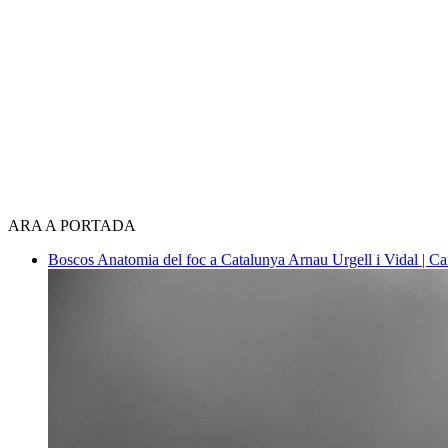
ARA A PORTADA
Boscos
Anatomia del foc a Catalunya
Arnau Urgell i Vidal | Ca