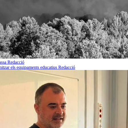
rassa
Redacció
rnitzar els equipaments educatius
Redacció