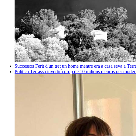
Successos
Ferit d'un tret un home mentre era a casa seva a Ter
Política
Terrassa invertirà prop de 10 milions d'euros per mode