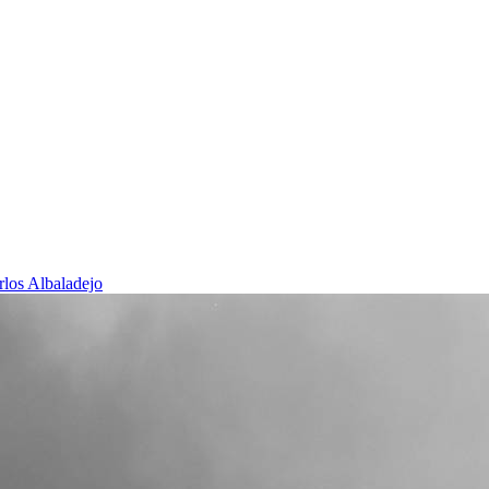
rlos Albaladejo