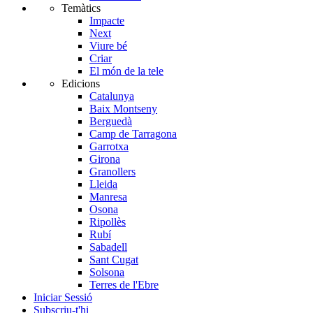
Temàtics
Impacte
Next
Viure bé
Criar
El món de la tele
Edicions
Catalunya
Baix Montseny
Berguedà
Camp de Tarragona
Garrotxa
Girona
Granollers
Lleida
Manresa
Osona
Ripollès
Rubí
Sabadell
Sant Cugat
Solsona
Terres de l'Ebre
Iniciar Sessió
Subscriu-t'hi