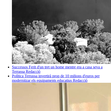
Successos
Ferit d'un tret un home mentre era a casa seva a
Terrassa
Redacció
Política
Terrassa invertirà prop de 10 milions d'euros per
modernitzar els equipaments educatius
Redacció