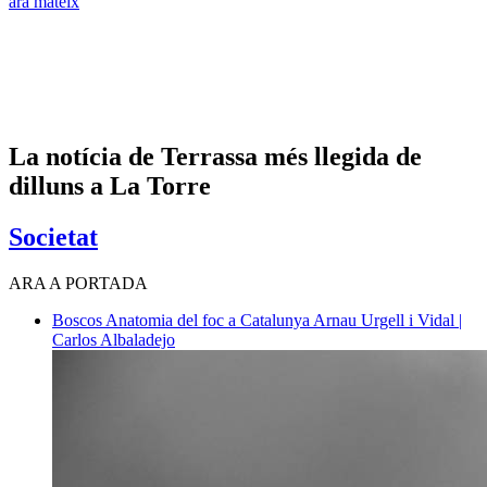
ara mateix
La notícia de Terrassa més llegida de
dilluns a La Torre
Societat
ARA A PORTADA
Boscos
Anatomia del foc a Catalunya
Arnau Urgell i Vidal |
Carlos Albaladejo