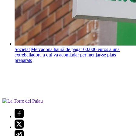
Societat
Mercadona haurà de pagar 60.000 euros a una
extreballadora a qui va acomiadar per menjar-se plats
preparats