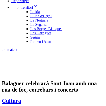
Reportatges
expand_more
Territori
Lleida
El Pla d'Urgell
La Noguera
La Segarra
Les Borges Blanques
Les Garrigues
Segrià
Pirineu i Aran
ara mateix
Balaguer celebrarà Sant Joan amb una
rua de foc, correbars i concerts
Cultura