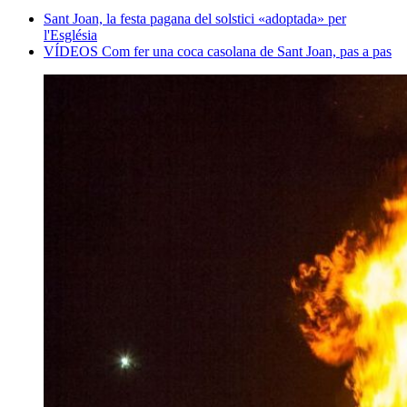
Sant Joan, la festa pagana del solstici «adoptada» per
l'Església
VÍDEOS Com fer una coca casolana de Sant Joan, pas a pas