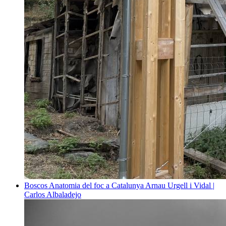
Boscos
Anatomia del foc a Catalunya
Arnau Urgell i Vidal |
Carlos Albaladejo