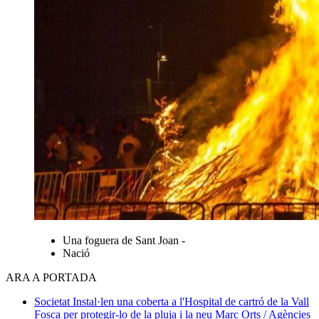
Una foguera de Sant Joan -
Nació
ARA A PORTADA
Societat
Instal·len una coberta a l'Hospital de cartró de la Vall
Fosca per protegir-lo de la pluja i la neu
Marc Orts / Agències