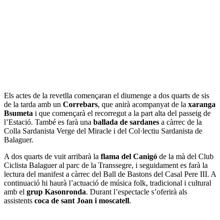
Els actes de la revetlla començaran el diumenge a dos quarts de sis
de la tarda amb un
Correbars
, que anirà acompanyat de la
xaranga
Bsumeta
i que començarà el recorregut a la part alta del passeig de
l’Estació. També es farà una
ballada de sardanes
a càrrec de la
Colla Sardanista Verge del Miracle i del Col·lectiu Sardanista de
Balaguer.
A dos quarts de vuit arribarà la
flama del Canigó
de la mà del Club
Ciclista Balaguer al parc de la Transsegre, i seguidament es farà la
lectura del manifest a càrrec del Ball de Bastons del Casal Pere III. A
continuació hi haurà l’actuació de música folk, tradicional i cultural
amb el
grup Kasonronda
. Durant l’espectacle s’oferirà als
assistents
coca de sant Joan i moscatell
.