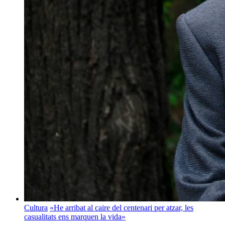
Cultura
«He arribat al caire del centenari per atzar, les
casualitats ens marquen la vida»