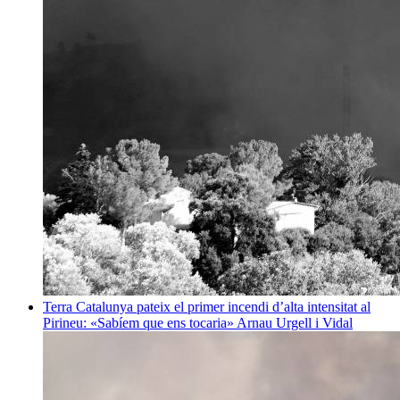
Terra
Catalunya pateix el primer incendi d’alta intensitat al
Pirineu: «Sabíem que ens tocaria»
Arnau Urgell i Vidal