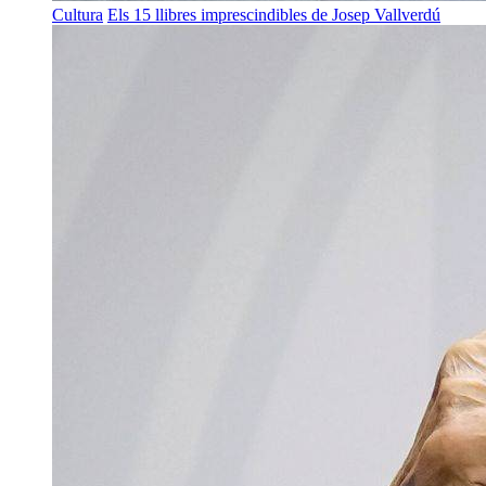
Cultura
Els 15 llibres imprescindibles de Josep Vallverdú