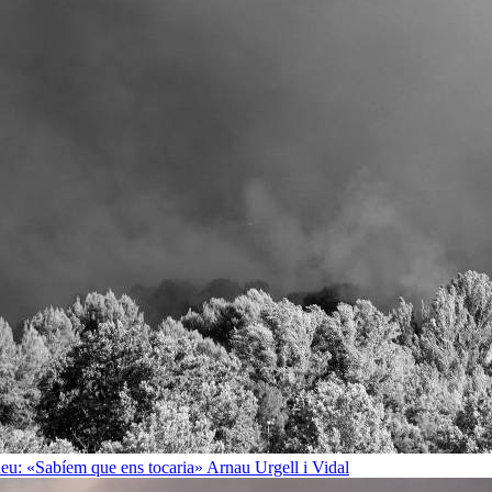
rineu: «Sabíem que ens tocaria»
Arnau Urgell i Vidal