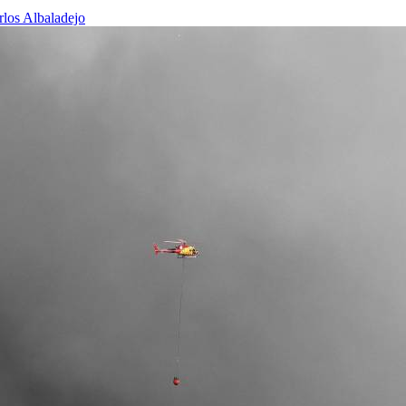
rlos Albaladejo