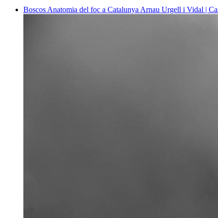
Boscos
Anatomia del foc a Catalunya
Arnau Urgell i Vidal | Ca