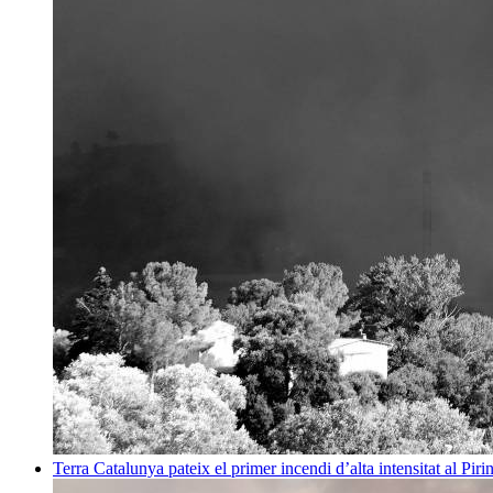
Terra
Catalunya pateix el primer incendi d’alta intensitat al Pi