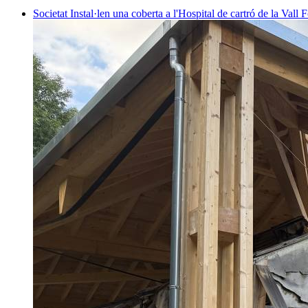
Societat
Instal·len una coberta a l'Hospital de cartró de la Vall F