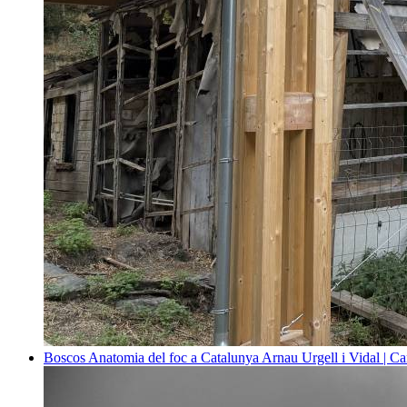
Boscos
Anatomia del foc a Catalunya
Arnau Urgell i Vidal | Ca