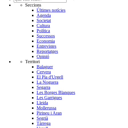
Seccions
Últimes notícies
Agenda
Societat
Cultura
Política
Successos
Economia
Entrevistes
Reportatges
Opinió
Territori
Balaguer
Cervera
El Pla d'Urgell
La Noguera
Segarra
Les Borges Blanques
Les Garrigues
Lleida
Mollerussa
Pirineu i Aran
Segrià
Tàrrega