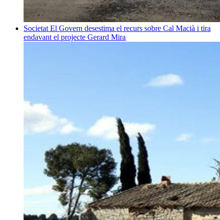
Societat
El Govern desestima el recurs sobre Cal Macià i tira
endavant el projecte
Gerard Mira