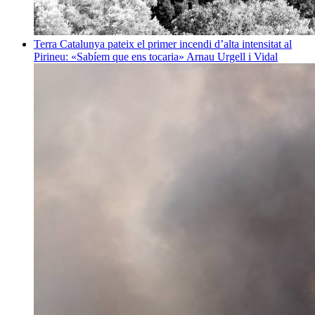
Terra
Catalunya pateix el primer incendi d’alta intensitat al
Pirineu: «Sabíem que ens tocaria»
Arnau Urgell i Vidal