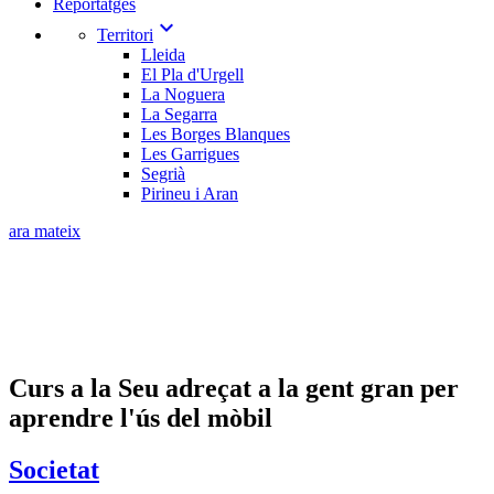
Reportatges
expand_more
Territori
Lleida
El Pla d'Urgell
La Noguera
La Segarra
Les Borges Blanques
Les Garrigues
Segrià
Pirineu i Aran
ara mateix
Curs a la Seu adreçat a la gent gran per
aprendre l'ús del mòbil
Societat