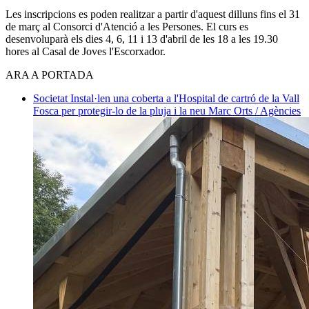
Les inscripcions es poden realitzar a partir d'aquest dilluns fins el 31
de març al Consorci d'Atenció a les Persones. El curs es
desenvoluparà els dies 4, 6, 11 i 13 d'abril de les 18 a les 19.30
hores al Casal de Joves l'Escorxador.
ARA A PORTADA
Societat
Instal·len una coberta a l'Hospital de cartró de la Vall
Fosca per protegir-lo de la pluja i la neu
Marc Orts / Agències