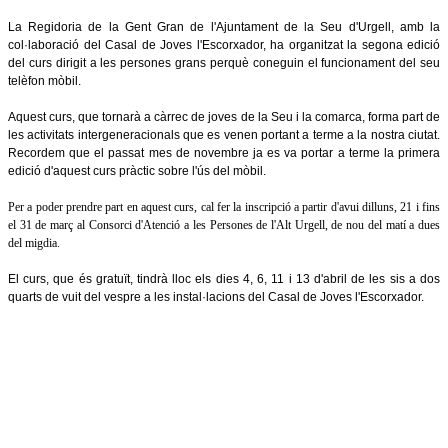
La Regidoria de la Gent Gran de l'Ajuntament de la Seu d'Urgell, amb la
col·laboració del Casal de Joves l'Escorxador, ha organitzat la segona edició
del curs dirigit a les persones grans perquè coneguin el funcionament del seu
telèfon mòbil.
Aquest curs, que tornarà a càrrec de joves de la Seu i la comarca, forma part de
les activitats intergeneracionals que es venen portant a terme a la nostra ciutat.
Recordem que el passat mes de novembre ja es va portar a terme la primera
edició d'aquest curs pràctic sobre l'ús del mòbil.
Per a poder prendre part en aquest curs, cal fer la inscripció a partir d'avui dilluns, 21 i fins
el 31 de març al Consorci d'Atenció a les Persones de l'Alt Urgell, de nou del matí a dues
del migdia.
El curs, que és gratuït, tindrà lloc els dies 4, 6, 11 i 13 d'abril de les sis a dos
quarts de vuit del vespre a les instal·lacions del Casal de Joves l'Escorxador.