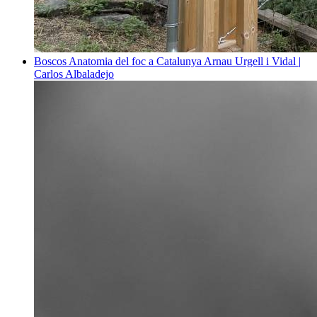
Boscos
Anatomia del foc a Catalunya
Arnau Urgell i Vidal |
Carlos Albaladejo