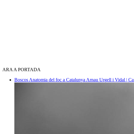
ARA A PORTADA
Boscos
Anatomia del foc a Catalunya
Arnau Urgell i Vidal | Ca