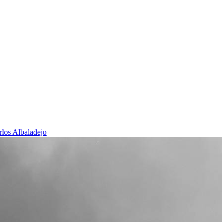
rlos Albaladejo