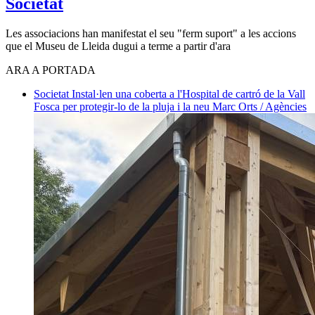
Societat
Les associacions han manifestat el seu "ferm suport" a les accions
que el Museu de Lleida dugui a terme a partir d'ara
ARA A PORTADA
Societat
Instal·len una coberta a l'Hospital de cartró de la Vall
Fosca per protegir-lo de la pluja i la neu
Marc Orts / Agències