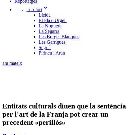
Reportatges
expand_more
Territori
Lleida
El Pla d'Urgell
La Noguera
La Segarra
Les Borges Blanques
Les Garrigues
Segrià
Pirineu i Aran
ara mateix
Entitats culturals diuen que la sentència
per l'art de la Franja pot crear un
precedent «perillós»