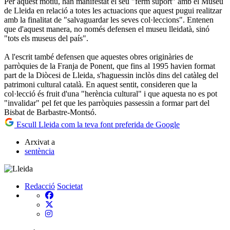
Per aquest motiu, han manifestat el seu "ferm suport" amb el Museu
de Lleida en relació a totes les actuacions que aquest pugui realitzar
amb la finalitat de "salvaguardar les seves col·leccions". Entenen
que d'aquest manera, no només defensen el museu lleidatà, sinó
"tots els museus del país".
A l'escrit també defensen que aquestes obres originàries de
parròquies de la Franja de Ponent, que fins al 1995 havien format
part de la Diòcesi de Lleida, s'haguessin inclòs dins del catàleg del
patrimoni cultural català. En aquest sentit, consideren que la
col·lecció és fruit d'una "herència cultural" i que aquesta no es pot
"invalidar" pel fet que les parròquies passessin a formar part del
Bisbat de Barbastre-Montsó.
Escull Lleida com la teva font preferida de Google
Arxivat a
sentència
Redacció
Societat