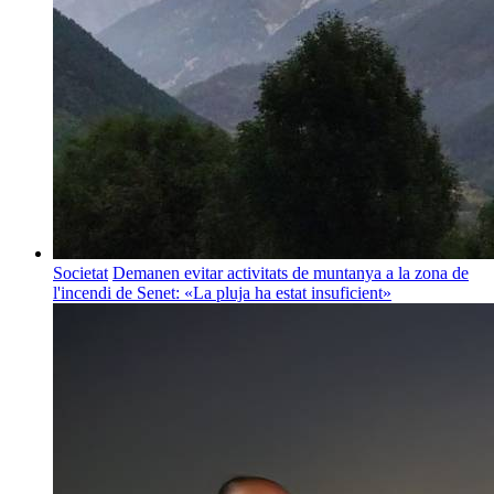
Societat
Demanen evitar activitats de muntanya a la zona de
l'incendi de Senet: «La pluja ha estat insuficient»