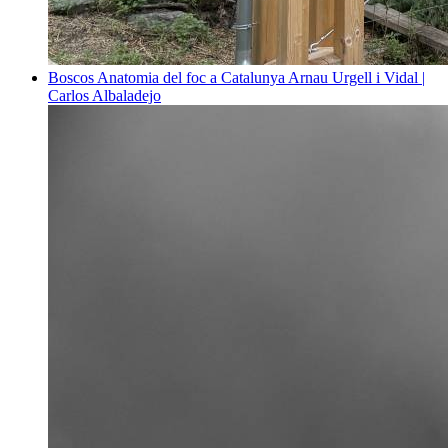
Boscos
Anatomia del foc a Catalunya
Arnau Urgell i Vidal |
Carlos Albaladejo