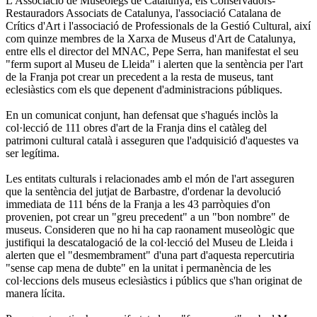
L'Associació de Museòlegs de Catalunya, els Conservadors-
Restauradors Associats de Catalunya, l'associació Catalana de
Crítics d'Art i l'associació de Professionals de la Gestió Cultural, així
com quinze membres de la Xarxa de Museus d'Art de Catalunya,
entre ells el director del MNAC, Pepe Serra, han manifestat el seu
"ferm suport al Museu de Lleida" i alerten que la sentència per l'art
de la Franja pot crear un precedent a la resta de museus, tant
eclesiàstics com els que depenent d'administracions públiques.
En un comunicat conjunt, han defensat que s'hagués inclòs la
col·lecció de 111 obres d'art de la Franja dins el catàleg del
patrimoni cultural català i asseguren que l'adquisició d'aquestes va
ser legítima.
Les entitats culturals i relacionades amb el món de l'art asseguren
que la sentència del jutjat de Barbastre, d'ordenar la devolució
immediata de 111 béns de la Franja a les 43 parròquies d'on
provenien, pot crear un "greu precedent" a un "bon nombre" de
museus. Consideren que no hi ha cap raonament museològic que
justifiqui la descatalogació de la col·lecció del Museu de Lleida i
alerten que el "desmembrament" d'una part d'aquesta repercutiria
"sense cap mena de dubte" en la unitat i permanència de les
col·leccions dels museus eclesiàstics i públics que s'han originat de
manera lícita.