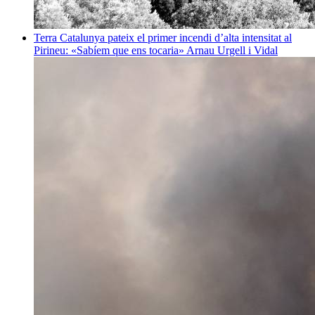
Terra
Catalunya pateix el primer incendi d’alta intensitat al
Pirineu: «Sabíem que ens tocaria»
Arnau Urgell i Vidal