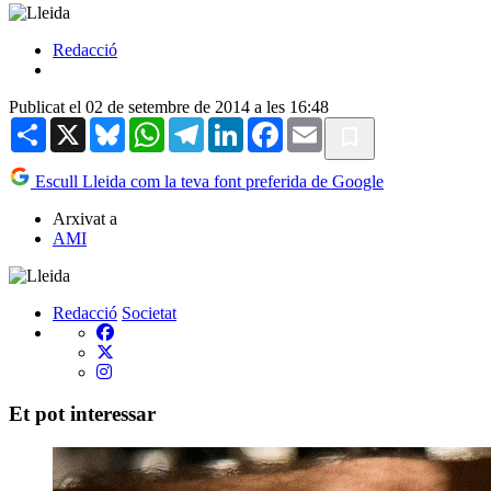
Redacció
Publicat el 02 de setembre de 2014 a les 16:48
Share
X
Bluesky
WhatsApp
Telegram
LinkedIn
Facebook
Email
Escull Lleida com la teva font preferida de Google
Arxivat a
AMI
Redacció
Societat
Et pot interessar