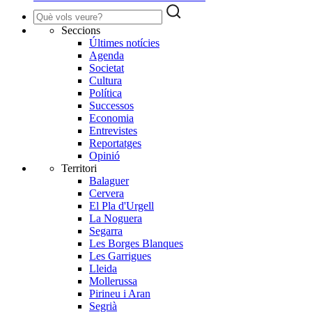
Seccions
Últimes notícies
Agenda
Societat
Cultura
Política
Successos
Economia
Entrevistes
Reportatges
Opinió
Territori
Balaguer
Cervera
El Pla d'Urgell
La Noguera
Segarra
Les Borges Blanques
Les Garrigues
Lleida
Mollerussa
Pirineu i Aran
Segrià