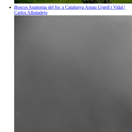
Boscos
Anatomia del foc a Catalunya
Arnau Urgell i Vidal |
Carlos Albaladejo