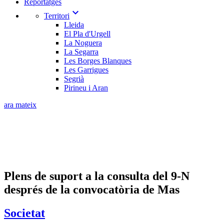
Reportatges
expand_more
Territori
Lleida
El Pla d'Urgell
La Noguera
La Segarra
Les Borges Blanques
Les Garrigues
Segrià
Pirineu i Aran
ara mateix
Plens de suport a la consulta del 9-N
després de la convocatòria de Mas
Societat