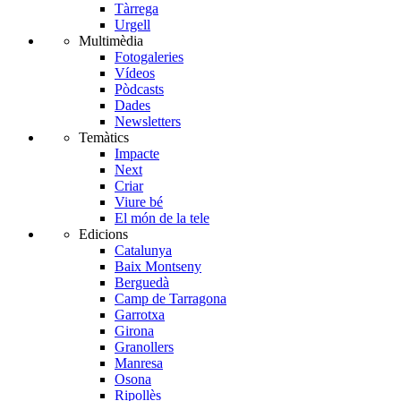
Tàrrega
Urgell
Multimèdia
Fotogaleries
Vídeos
Pòdcasts
Dades
Newsletters
Temàtics
Impacte
Next
Criar
Viure bé
El món de la tele
Edicions
Catalunya
Baix Montseny
Berguedà
Camp de Tarragona
Garrotxa
Girona
Granollers
Manresa
Osona
Ripollès