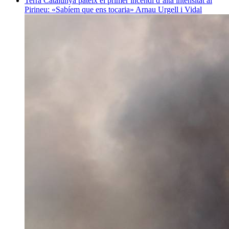
Terra
Catalunya pateix el primer incendi d’alta intensitat al
Pirineu: «Sabíem que ens tocaria»
Arnau Urgell i Vidal