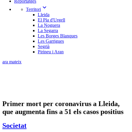
Reportatges
expand_more
Territori
Lleida
El Pla d'Urgell
La Noguera
La Segarra
Les Borges Blanques
Les Garrigues
Segrià
Pirineu i Aran
ara mateix
Primer mort per coronavirus a Lleida,
que augmenta fins a 51 els casos positius
Societat