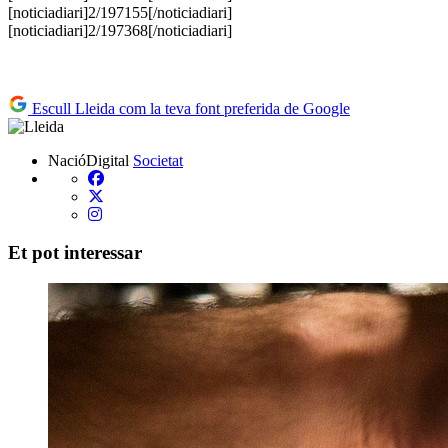
[noticiadiari]2/197155[/noticiadiari]
[noticiadiari]2/197368[/noticiadiari]
Escull Lleida com la teva font preferida de Google
NacióDigital
Societat
Et pot interessar