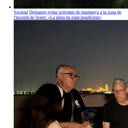
Societat
Demanen evitar activitats de muntanya a la zona de
l'incendi de Senet: «La pluja ha estat insuficient»