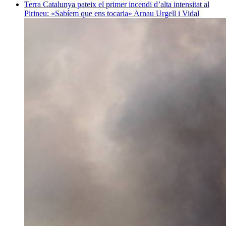
Terra
Catalunya pateix el primer incendi d’alta intensitat al
Pirineu: «Sabíem que ens tocaria»
Arnau Urgell i Vidal