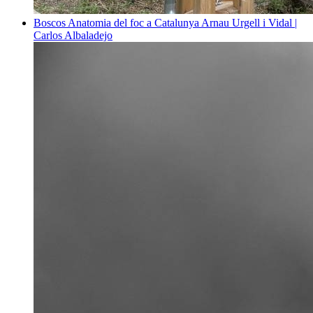
Boscos
Anatomia del foc a Catalunya
Arnau Urgell i Vidal |
Carlos Albaladejo