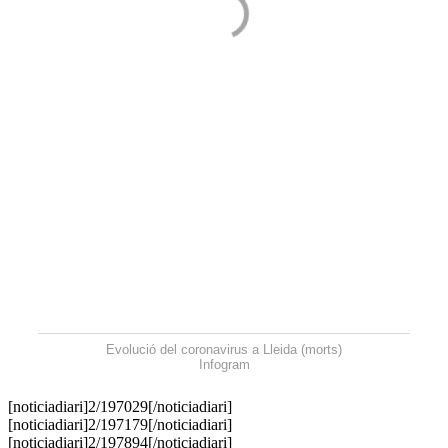
Evolució del coronavirus a Lleida (morts)
Infogram
[noticiadiari]2/197029[/noticiadiari]
[noticiadiari]2/197179[/noticiadiari]
[noticiadiari]2/197894[/noticiadiari]