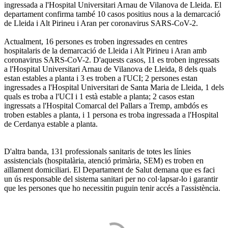
ingressada a l'Hospital Universitari Arnau de Vilanova de Lleida. El
departament confirma també 10 casos positius nous a la demarcació
de Lleida i Alt Pirineu i Aran per coronavirus SARS-CoV-2.
Actualment, 16 persones es troben ingressades en centres
hospitalaris de la demarcació de Lleida i Alt Pirineu i Aran amb
coronavirus SARS-CoV-2. D'aquests casos, 11 es troben ingressats
a l'Hospital Universitari Arnau de Vilanova de Lleida, 8 dels quals
estan estables a planta i 3 es troben a l'UCI; 2 persones estan
ingressades a l'Hospital Universitari de Santa Maria de Lleida, 1 dels
quals es troba a l'UCI i 1 està estable a planta; 2 casos estan
ingressats a l'Hospital Comarcal del Pallars a Tremp, ambdós es
troben estables a planta, i 1 persona es troba ingressada a l'Hospital
de Cerdanya estable a planta.
D'altra banda, 131 professionals sanitaris de totes les línies
assistencials (hospitalària, atenció primària, SEM) es troben en
aïllament domiciliari. El Departament de Salut demana que es faci
un ús responsable del sistema sanitari per no col·lapsar-lo i garantir
que les persones que ho necessitin puguin tenir accés a l'assistència.