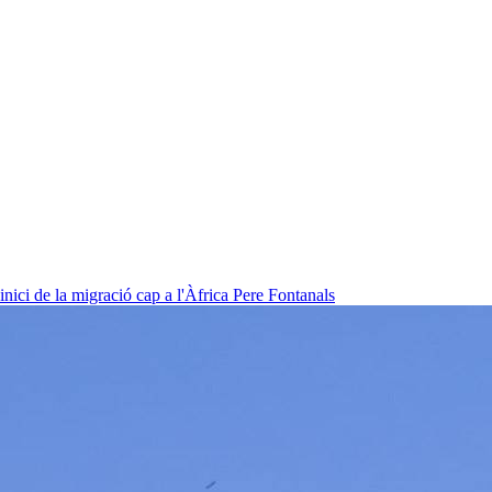
nici de la migració cap a l'Àfrica
Pere Fontanals