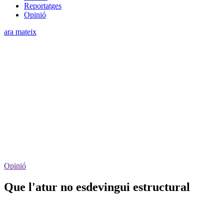
Reportatges
Opinió
ara mateix
Opinió
Que l'atur no esdevingui estructural