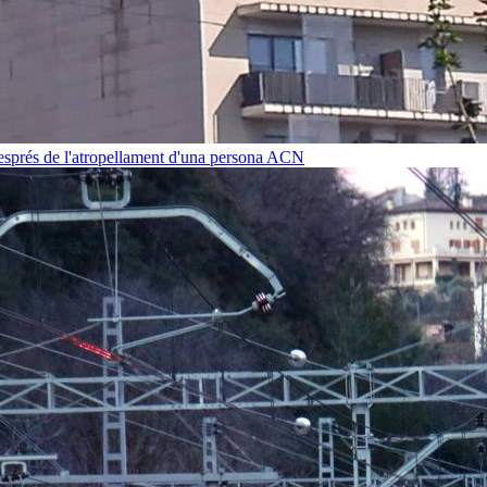
després de l'atropellament d'una persona
ACN