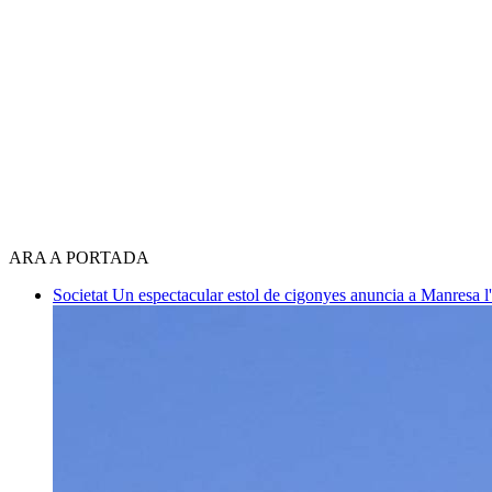
ARA A PORTADA
Societat
Un espectacular estol de cigonyes anuncia a Manresa l'i