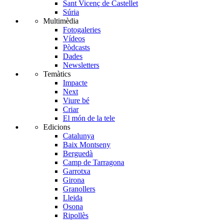
Sant Vicenç de Castellet
Súria
Multimèdia
Fotogaleries
Vídeos
Pòdcasts
Dades
Newsletters
Temàtics
Impacte
Next
Viure bé
Criar
El món de la tele
Edicions
Catalunya
Baix Montseny
Berguedà
Camp de Tarragona
Garrotxa
Girona
Granollers
Lleida
Osona
Ripollès