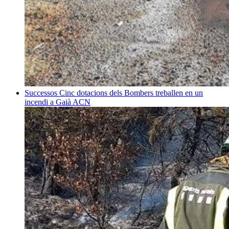
Successos
Cinc dotacions dels Bombers treballen en un
incendi a Gaià
ACN