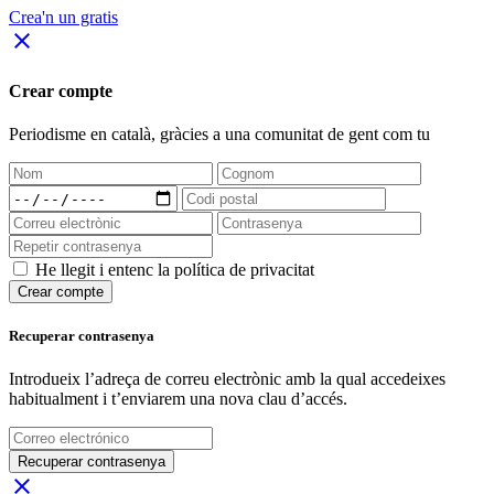
Crea'n un gratis
close
Crear compte
Periodisme
en català
, gràcies a una comunitat de gent com tu
He llegit i entenc la política de privacitat
Crear compte
Recuperar contrasenya
Introdueix l’adreça de correu electrònic amb la qual accedeixes
habitualment i t’enviarem una nova clau d’accés.
Recuperar contrasenya
close