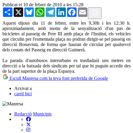
Publicat el 10 de febrer de 2010 a les 15:28
Share
X
Bluesky
WhatsApp
Telegram
LinkedIn
Facebook
Email
Aquest dijous dia 11 de febrer, entre les 9,30h i les 12:30 h.
aproximadament, amb motiu de la senyalització d'un pas de
bicicletes al passeig de Pere III amb plaça de l'Institut, els vehicles
que circulin per l'esmentada plaça no podran dirigir-se pel passeig en
direcció Bonavista, de forma que hauran de circular per qualsevol
dels costats del Passeig en direcció Guimerà.
La parada d'autobusos interurbans es traslladarà uns metres en
direcció a la baixada dels sindicats per tal que hi puguin accedir des
de la part superior de la plaça Espanya.
Escull Manresa com la teva font preferida de Google
Arxivat a
carril bici
Redacció
Municipis