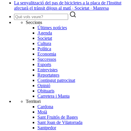
La senyalització del pas de bicicletes a la plaça de l'Institut
afectarà el trànsit dijous al matí · Societat · Manresa
Seccions
Últimes notícies
Agenda
Societat
Cultura
Política
Economia
Successos
Esports
Entrevistes
Reportatges
Contingut patrocinat
Opinió
Obituaris
Carretera i Manta
Territori
Cardona
Moià
Sant Fruitós de Bages
Sant Joan de Vilatorrada
Santpedor