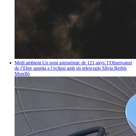
Medi ambient
Un pont astronòmic de 121 anys: l’Observatori
de l’Ebre apunta a l’eclipsi amb sis telescopis
Sílvia Berbís
Morelló