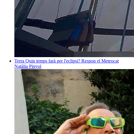
Terra
Quin temps farà per l'eclipsi? Respon el Meteocat
Natàlia Pinyol