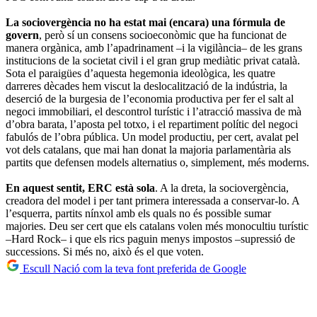
La sociovergència no ha estat mai (encara) una fórmula de
govern
, però sí un consens socioeconòmic que ha funcionat de
manera orgànica, amb l’apadrinament –i la vigilància– de les grans
institucions de la societat civil i el gran grup mediàtic privat català.
Sota el paraigües d’aquesta hegemonia ideològica, les quatre
darreres dècades hem viscut la deslocalització de la indústria, la
deserció de la burgesia de l’economia productiva per fer el salt al
negoci immobiliari, el descontrol turístic i l’atracció massiva de mà
d’obra barata, l’aposta pel totxo, i el repartiment polític del negoci
fabulós de l’obra pública. Un model productiu, per cert, avalat pel
vot dels catalans, que mai han donat la majoria parlamentària als
partits que defensen models alternatius o, simplement, més moderns.
En aquest sentit, ERC està sola
. A la dreta, la sociovergència,
creadora del model i per tant primera interessada a conservar-lo. A
l’esquerra, partits nínxol amb els quals no és possible sumar
majories. Deu ser cert que els catalans volen més monocultiu turístic
–Hard Rock– i que els rics paguin menys impostos –supressió de
successions. Si més no, això és el que voten.
Escull Nació com la teva font preferida de Google