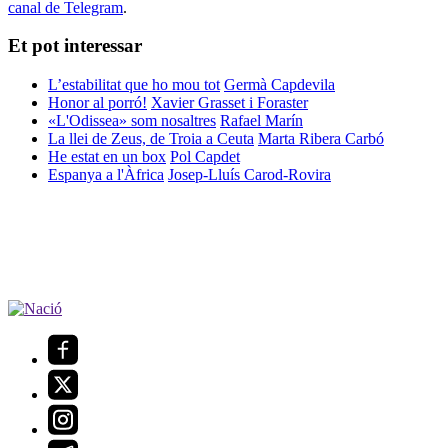
canal de Telegram
.
Et pot interessar
L’estabilitat que ho mou tot
Germà Capdevila
Honor al porró!
Xavier Grasset i Foraster
«L'Odissea» som nosaltres
Rafael Marín
La llei de Zeus, de Troia a Ceuta
Marta Ribera Carbó
He estat en un box
Pol Capdet
Espanya a l'Àfrica
Josep-Lluís Carod-Rovira