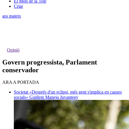
El Món de la Tele
Criar
ara mateix
Opinió
Govern progressista, Parlament
conservador
ARA A PORTADA
Societat
«Després d'un eclipsi, més gent s'implica en causes
socials»
Guillem Maneja Juvanteny