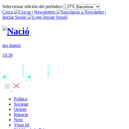
Seleccionar edición del periódico
Cerca
|
Newsletters
|
Iniciar Sessió
ara mateix
10:30
Política
Societat
Opinió
Impacte
Next
Viure bé