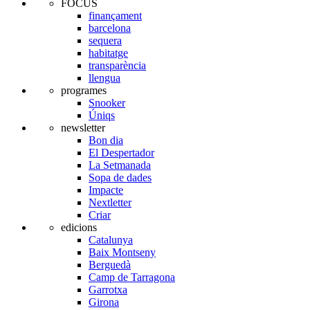
FOCUS
finançament
barcelona
sequera
habitatge
transparència
llengua
programes
Snooker
Úniqs
newsletter
Bon dia
El Despertador
La Setmanada
Sopa de dades
Impacte
Nextletter
Criar
edicions
Catalunya
Baix Montseny
Berguedà
Camp de Tarragona
Garrotxa
Girona