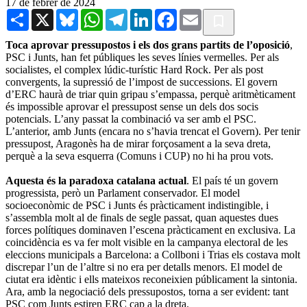
17 de febrer de 2024
Share
X
Bluesky
WhatsApp
Telegram
LinkedIn
Facebook
Email
Toca aprovar pressupostos i els dos grans partits de l’oposició
,
PSC i Junts, han fet públiques les seves línies vermelles. Per als
socialistes, el complex lúdic-turístic Hard Rock. Per als post
convergents, la supressió de l’impost de successions. El govern
d’ERC haurà de triar quin gripau s’empassa, perquè aritmèticament
és impossible aprovar el pressupost sense un dels dos socis
potencials. L’any passat la combinació va ser amb el PSC.
L’anterior, amb Junts (encara no s’havia trencat el Govern). Per tenir
pressupost, Aragonès ha de mirar forçosament a la seva dreta,
perquè a la seva esquerra (Comuns i CUP) no hi ha prou vots.
Aquesta és la paradoxa catalana actual
. El país té un govern
progressista, però un Parlament conservador. El model
socioeconòmic de PSC i Junts és pràcticament indistingible, i
s’assembla molt al de finals de segle passat, quan aquestes dues
forces polítiques dominaven l’escena pràcticament en exclusiva. La
coincidència es va fer molt visible en la campanya electoral de les
eleccions municipals a Barcelona: a Collboni i Trias els costava molt
discrepar l’un de l’altre si no era per detalls menors. El model de
ciutat era idèntic i ells mateixos reconeixien públicament la sintonia.
Ara, amb la negociació dels pressupostos, torna a ser evident: tant
PSC com Junts estiren ERC cap a la dreta.