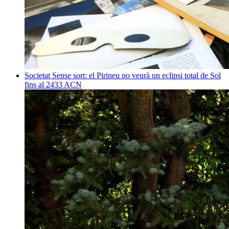
Societat
Sense sort: el Pirineu no veurà un eclipsi total de Sol
fins al 2433
ACN