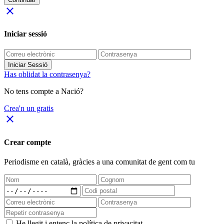
close
Iniciar sessió
Iniciar Sessió
Has oblidat la contrasenya?
No tens compte a Nació?
Crea'n un gratis
close
Crear compte
Periodisme
en català
, gràcies a una comunitat de gent com tu
He llegit i entenc la política de privacitat