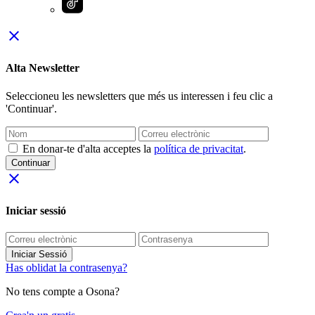
close
Alta Newsletter
Seleccioneu les newsletters que més us interessen i feu clic a
'Continuar'.
En donar-te d'alta acceptes la
política de privacitat
.
Continuar
close
Iniciar sessió
Iniciar Sessió
Has oblidat la contrasenya?
No tens compte a Osona?