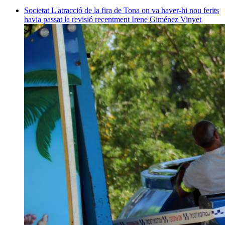
Societat
L'atracció de la fira de Tona on va haver-hi nou ferits
havia passat la revisió recentment
Irene Giménez Vinyet