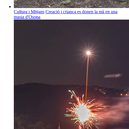
Cultura i Mitjans
Creació i criança es donen la mà en una
masia d'Osona