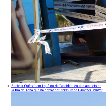
Societat
Què sabem i què no de l'accident en una atracció de
la fira de Tona que ha deixat nou ferits
Irene Giménez Vinyet