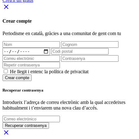
Crea'n un gratis
close
Crear compte
Periodisme
en català
, gràcies a una comunitat de gent com tu
He llegit i entenc la política de privacitat
Crear compte
Recuperar contrasenya
Introdueix l’adreça de correu electrònic amb la qual accedeixes
habitualment i t’enviarem una nova clau d’accés.
Recuperar contrasenya
close