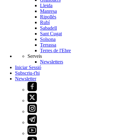
Lleida
Manresa
Ripollès
Rubí
Sabadell
Sant Cugat
Solsona
Terrassa
Terres de l'Ebre
Serveis
Newsletters
Iniciar Sessió
Subscriu-t'hi
Newsletter