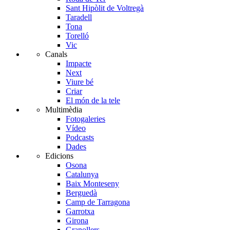
Sant Hipòlit de Voltregà
Taradell
Tona
Torelló
Vic
Canals
Impacte
Next
Viure bé
Criar
El món de la tele
Multimèdia
Fotogaleries
Vídeo
Podcasts
Dades
Edicions
Osona
Catalunya
Baix Monteseny
Berguedà
Camp de Tarragona
Garrotxa
Girona
Granollers