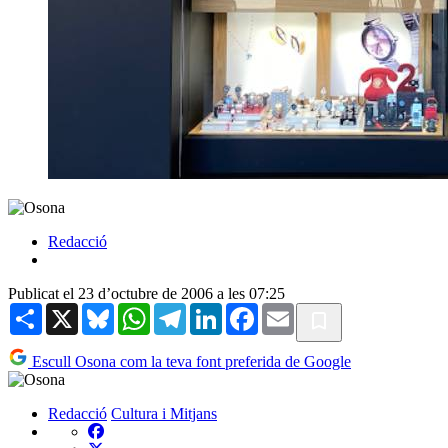
Redacció
Publicat el 23 d’octubre de 2006 a les 07:25
Share
X
Bluesky
WhatsApp
Telegram
LinkedIn
Facebook
Email
Escull Osona com la teva font preferida de Google
Redacció
Cultura i Mitjans