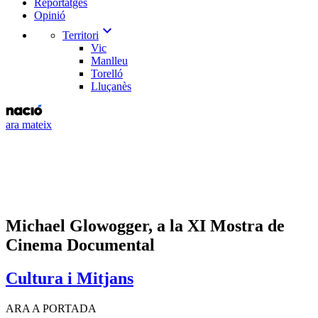
Reportatges
Opinió
expand_more
Territori
Vic
Manlleu
Torelló
Lluçanès
ara mateix
Michael Glowogger, a la XI Mostra de
Cinema Documental
Cultura i Mitjans
ARA A PORTADA