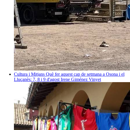
Cultura i Mitjans
Què fer aquest cap de setmana a Osona i el
Lluçanès: 7, 8 i 9 d'agost
Irene Giménez Vinyet