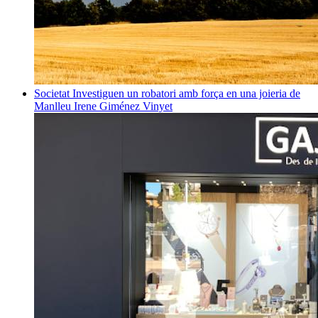
Societat
Investiguen un robatori amb força en una joieria de
Manlleu
Irene Giménez Vinyet