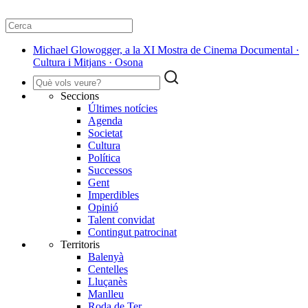
Michael Glowogger, a la XI Mostra de Cinema Documental ·
Cultura i Mitjans · Osona
Seccions
Últimes notícies
Agenda
Societat
Cultura
Política
Successos
Gent
Imperdibles
Opinió
Talent convidat
Contingut patrocinat
Territoris
Balenyà
Centelles
Lluçanès
Manlleu
Roda de Ter