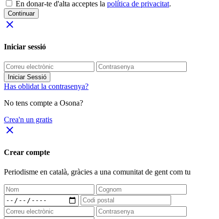
En donar-te d'alta acceptes la
política de privacitat
.
Continuar
close
Iniciar sessió
Iniciar Sessió
Has oblidat la contrasenya?
No tens compte a Osona?
Crea'n un gratis
close
Crear compte
Periodisme
en català
, gràcies a una comunitat de gent com tu