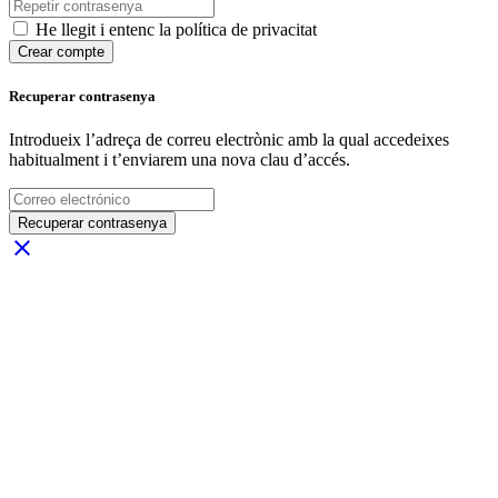
He llegit i entenc la política de privacitat
Crear compte
Recuperar contrasenya
Introdueix l’adreça de correu electrònic amb la qual accedeixes
habitualment i t’enviarem una nova clau d’accés.
Recuperar contrasenya
close