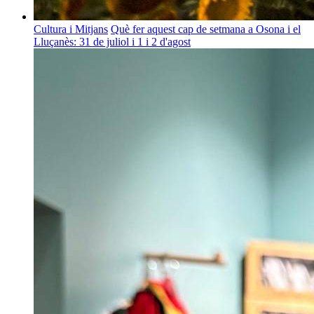
Cultura i Mitjans
Què fer aquest cap de setmana a Osona i el
Lluçanès: 31 de juliol i 1 i 2 d'agost