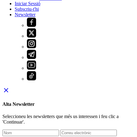
Iniciar Sessió
Subscriu-t'hi
Newsletter
close
Alta Newsletter
Seleccioneu les newsletters que més us interessen i feu clic a
'Continuar'.