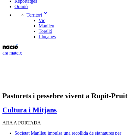
Reportatges
Opinió
expand_more
Territori
Vic
Manlleu
Torelló
Lluçanès
ara mateix
Pastorets i pessebre vivent a Rupit-Pruit
Cultura i Mitjans
ARA A PORTADA
Societat
Manlleu impulsa una recollida de signatures per