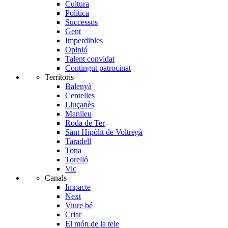
Cultura
Política
Successos
Gent
Imperdibles
Opinió
Talent convidat
Contingut patrocinat
Territoris
Balenyà
Centelles
Lluçanès
Manlleu
Roda de Ter
Sant Hipòlit de Voltregà
Taradell
Tona
Torelló
Vic
Canals
Impacte
Next
Viure bé
Criar
El món de la tele