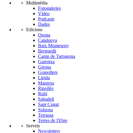
Multimèdia
Fotogaleries
Vídeo
Podcasts
Dades
Edicions
Osona
Catalunya
Baix Monteseny
Berguedà
Camp de Tarragona
Garrotxa
Girona
Granollers
Lleida
Manresa
Ripollès
Rubí
Sabadell
Sant Cugat
Solsona
Terrassa
Terres de l'Ebre
Serveis
Newsletters