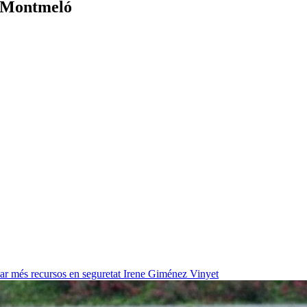
e Montmeló
ar més recursos en seguretat
Irene Giménez Vinyet