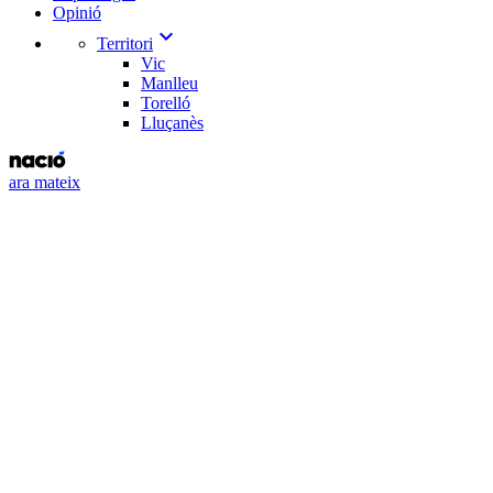
Opinió
expand_more
Territori
Vic
Manlleu
Torelló
Lluçanès
ara mateix