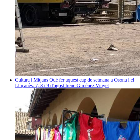
Cultura i Mitjans
Què fer aquest cap de setmana a Osona i el
Lluçanès: 7, 8 i 9 d'agost
Irene Giménez Vinyet