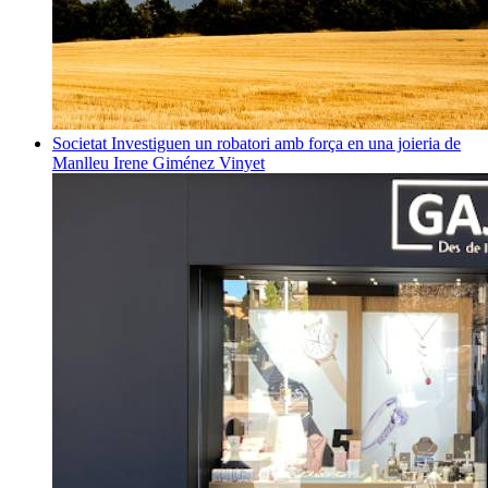
Societat
Investiguen un robatori amb força en una joieria de
Manlleu
Irene Giménez Vinyet