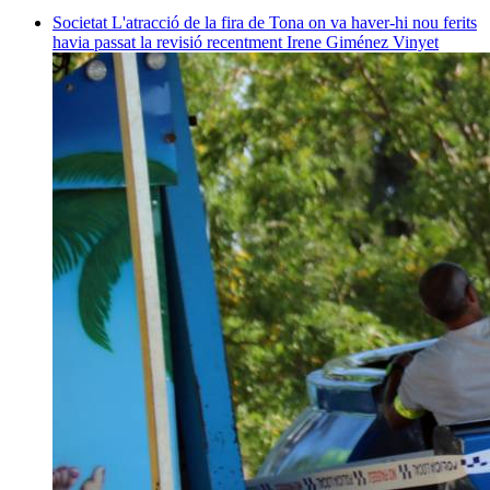
Societat
L'atracció de la fira de Tona on va haver-hi nou ferits
havia passat la revisió recentment
Irene Giménez Vinyet