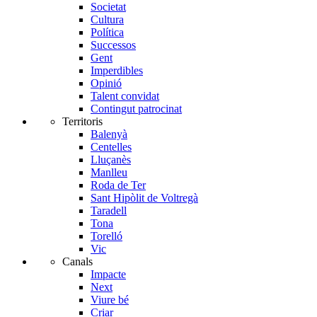
Societat
Cultura
Política
Successos
Gent
Imperdibles
Opinió
Talent convidat
Contingut patrocinat
Territoris
Balenyà
Centelles
Lluçanès
Manlleu
Roda de Ter
Sant Hipòlit de Voltregà
Taradell
Tona
Torelló
Vic
Canals
Impacte
Next
Viure bé
Criar