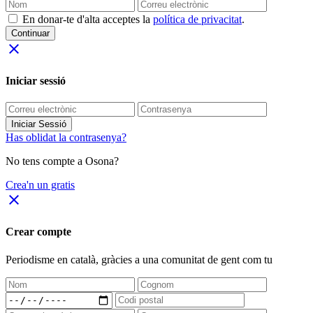
En donar-te d'alta acceptes la
política de privacitat
.
Continuar
close
Iniciar sessió
Iniciar Sessió
Has oblidat la contrasenya?
No tens compte a Osona?
Crea'n un gratis
close
Crear compte
Periodisme
en català
, gràcies a una comunitat de gent com tu