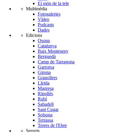
El món de la tele
Multimèdia
Fotogaleries
Vídeo
Podcasts
Dades
Edicions
Osona
Catalunya
Baix Monteseny
Berguedà
Camp de Tarragona
Garrotxa
Girona
Granollers
Lleida
Manresa
Ripollès
Rubí
Sabadell
Sant Cugat
Solsona
Terrassa
Terres de l'Ebre
Serveis