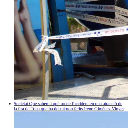
Societat
Què sabem i què no de l'accident en una atracció de
la fira de Tona que ha deixat nou ferits
Irene Giménez Vinyet