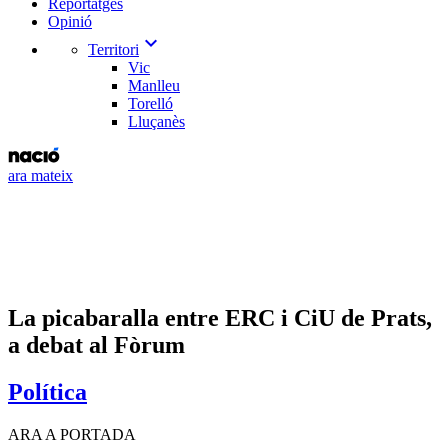
Reportatges
Opinió
expand_more
Territori
Vic
Manlleu
Torelló
Lluçanès
ara mateix
La picabaralla entre ERC i CiU de Prats,
a debat al Fòrum
Política
ARA A PORTADA