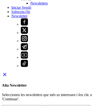
Newsletters
Iniciar Sessió
Subscriu-t'hi
Newsletter
close
Alta Newsletter
Seleccioneu les newsletters que més us interessen i feu clic a
'Continuar'.