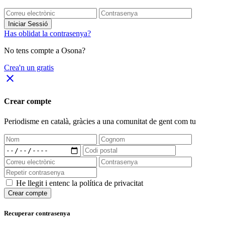
Iniciar Sessió
Has oblidat la contrasenya?
No tens compte a Osona?
Crea'n un gratis
close
Crear compte
Periodisme
en català
, gràcies a una comunitat de gent com tu
He llegit i entenc la política de privacitat
Crear compte
Recuperar contrasenya