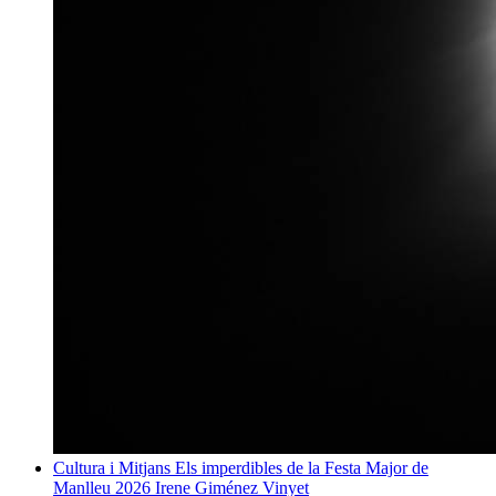
Cultura i Mitjans
Els imperdibles de la Festa Major de
Manlleu 2026
Irene Giménez Vinyet