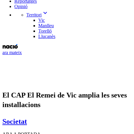
Reportatges
Opinió
expand_more
Territori
Vic
Manlleu
Torelló
Lluçanès
ara mateix
El CAP El Remei de Vic amplia les seves
installacions
Societat