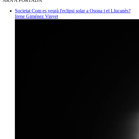
ARA A PORTADA
Societat
Com es veurà l'eclipsi solar a Osona i el Lluçanès?
Irene Giménez Vinyet