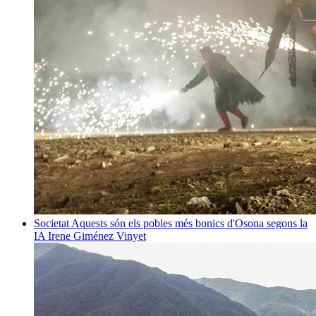
Societat
Aquests són els pobles més bonics d'Osona segons la
IA
Irene Giménez Vinyet