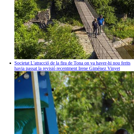
Societat
L'atracció de la fira de Tona on va haver-hi nou ferits
havia passat la revisió recentment
Irene Giménez Vinyet