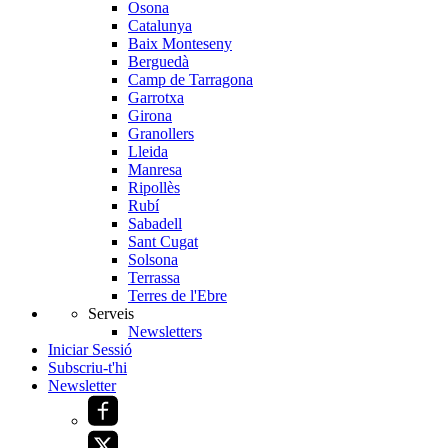
Osona
Catalunya
Baix Monteseny
Berguedà
Camp de Tarragona
Garrotxa
Girona
Granollers
Lleida
Manresa
Ripollès
Rubí
Sabadell
Sant Cugat
Solsona
Terrassa
Terres de l'Ebre
Serveis
Newsletters
Iniciar Sessió
Subscriu-t'hi
Newsletter