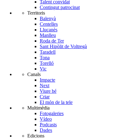
Talent convidat
Contingut patrocinat
Territoris
Balenyà
Centelles
Lluçanès
Manlleu
Roda de Ter
Sant Hipòlit de Voltregà
Taradell
Tona
Torelló
Vic
Canals
Impacte
Next
Viure bé
Criar
El món de la tele
Multimèdia
Fotogaleries
Vídeo
Podcasts
Dades
Edicions