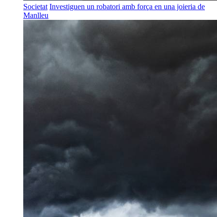
Societat
Investiguen un robatori amb força en una joieria de
Manlleu