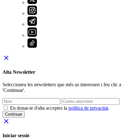
close
Alta Newsletter
Seleccioneu les newsletters que més us interessen i feu clic a
'Continuar'.
En donar-te d'alta acceptes la
política de privacitat
.
Continuar
close
Iniciar sessió