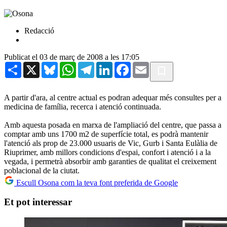
Redacció
Publicat el 03 de març de 2008 a les 17:05
Share
X
Bluesky
WhatsApp
Telegram
LinkedIn
Facebook
Email
A partir d'ara, al centre actual es podran adequar més consultes per a
medicina de família, recerca i atenció continuada.
Amb aquesta posada en marxa de l'ampliació del centre, que passa a
comptar amb uns 1700 m2 de superfície total, es podrà mantenir
l'atenció als prop de 23.000 usuaris de Vic, Gurb i Santa Eulàlia de
Riuprimer, amb millors condicions d'espai, confort i atenció i a la
vegada, i permetrà absorbir amb garanties de qualitat el creixement
poblacional de la ciutat.
Escull Osona com la teva font preferida de Google
Et pot interessar