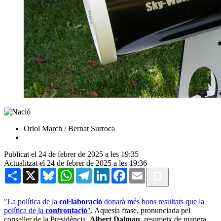
Oriol March / Bernat Surroca
Publicat el 24 de febrer de 2025 a les 19:35
Actualitzat el 24 de febrer de 2025 a les 19:36
Share
X
Bluesky
WhatsApp
Telegram
LinkedIn
Facebook
Email
"La política de la
col·laboració
donarà més bons resultats que la
política de la
confrontació
"
. Aquesta frase, pronunciada pel
conseller de la Presidència,
Albert Dalmau
, resumeix de manera