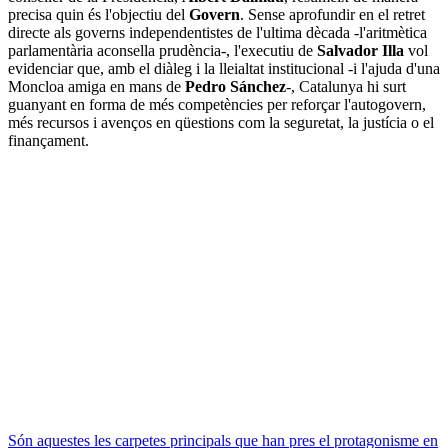
precisa quin és l'objectiu del
Govern
. Sense aprofundir en el retret
directe als governs independentistes de l'ultima dècada -l'aritmètica
parlamentària aconsella prudència-, l'executiu de
Salvador Illa
vol
evidenciar que, amb el diàleg i la lleialtat institucional -i l'ajuda d'una
Moncloa amiga en mans de
Pedro Sánchez
-, Catalunya hi surt
guanyant en forma de més competències per reforçar l'autogovern,
més recursos i avenços en qüestions com la seguretat, la justícia o el
finançament.
Són aquestes les carpetes principals que han pres el protagonisme en