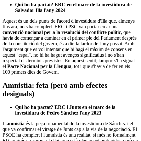
Qui ho ha pactat? ERC en el marc de la investidura de
Salvador Illa l'any 2024
Aquest és un dels punts de l'acord d'investidura d'Illa que, almenys
fins ara, no s'ha complert. ERC i PSC van pactar crear una
convenció nacional per a la resolució del conflicte polític
, que
havia de començar a caminar en el primer ple del Parlament després
de la constitució del govern, és a dir, la tardor de l'any passat. Amb
l'argument que es vol intentar que hi hagi el màxim de consens en
aquest "espai", no hi ha hagut avenços significatius i no s'han
respectat els terminis previstos. En aquest sentit, tampoc s'ha signat
el
Pacte Nacional per la Llengua
, tot i que s'havia de fer en els
100 primers dies de Govern.
Amnistia: feta (però amb efectes
desiguals)
Qui ho ha pactat? ERC i Junts en el marc de la
investidura de Pedro Sánchez l'any 2023
L'
amnistia
és la peça fonamental de la investidura de Sánchez i el
que va confirmar el viratge de Junts cap a la via de la negociació. El
PSOE ha complert i l'amnistia és una realitat, si més no formalment.
El Congrés va aprovar la llei, que està plenament amb vigor, però no