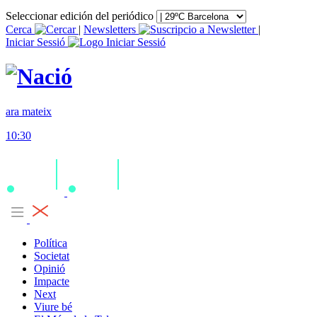
Seleccionar edición del periódico
Cerca
|
Newsletters
|
Iniciar Sessió
ara mateix
10:30
Política
Societat
Opinió
Impacte
Next
Viure bé