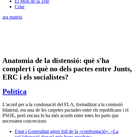
El Món de la Tele
Criar
ara mateix
Anatomia de la distensió: què s'ha
complert i què no dels pactes entre Junts,
ERC i els socialistes?
Política
L'acord per a la condonació del FLA, formalitzat a la comissió
bilateral, era una de les carpetes pactades entre els republicans i el
PSOE, però encara hi ha més acords entre totes les parts que
necessiten concrecions
Estat i Generalitat giren full de la «confrontació»: «La
col·laboració donarà més bons resultats»