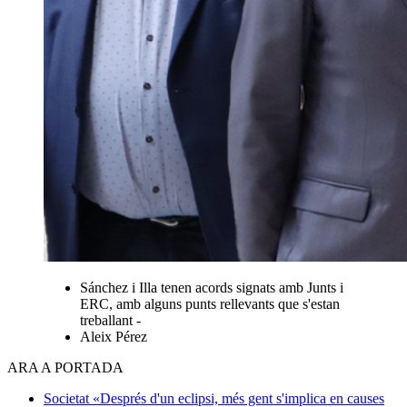
Sánchez i Illa tenen acords signats amb Junts i
ERC, amb alguns punts rellevants que s'estan
treballant -
Aleix Pérez
ARA A PORTADA
Societat
«Després d'un eclipsi, més gent s'implica en causes