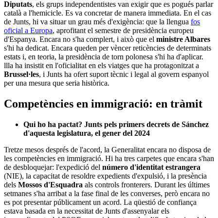
Diputats
, els grups independentistes van exigir que es pogués parlar
català a l'hemicicle. Es va concretar de manera immediata. En el cas
de Junts, hi va situar un grau més d'exigència: que la llengua
fos
oficial a Europa
, aprofitant el semestre de presidència europeu
d'Espanya. Encara no s'ha complert, i això que el
ministre Albares
s'hi ha dedicat. Encara queden per vèncer reticències de determinats
estats i, en teoria, la presidència de torn polonesa s'hi ha d'aplicar.
llla ha insistit en l'oficialitat en els viatges que ha protagonitzat a
Brussel·les
, i Junts ha ofert suport tècnic i legal al govern espanyol
per una mesura que seria històrica.
Competències en immigració: en tràmit
Qui ho ha pactat? Junts pels primers decrets de Sánchez
d'aquesta legislatura, el gener del 2024
Tretze mesos després de l'acord, la Generalitat encara no disposa de
les competències en immigració. Hi ha tres carpetes que encara s'han
de desbloquejar: l'expedició del
número d'identitat estrangera
(NIE), la capacitat de resoldre expedients d'expulsió, i la presència
dels
Mossos d'Esquadra
als controls fronterers. Durant les últimes
setmanes s'ha arribat a la fase final de les converses, però encara no
es pot presentar públicament un acord. La qüestió de confiança
estava basada en la necessitat de Junts d'assenyalar els