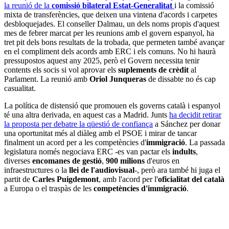
la reunió de la
comissió bilateral Estat-Generalitat
i la comissió
mixta de transferències, que deixen una vintena d'acords i carpetes
desbloquejades. El conseller Dalmau, un dels noms propis d'aquest
mes de febrer marcat per les reunions amb el govern espanyol, ha
tret pit dels bons resultats de la trobada, que permeten també avançar
en el compliment dels acords amb ERC i els comuns. No hi haurà
pressupostos aquest any 2025, però el Govern necessita tenir
contents els socis si vol aprovar els
suplements de crèdit
al
Parlament. La reunió amb
Oriol Junqueras
de dissabte no és cap
casualitat.
La política de distensió que promouen els governs català i espanyol
té una altra derivada, en aquest cas a Madrid. Junts
ha decidit retirar
la proposta per debatre la qüestió de confiança
a Sánchez per donar
una oportunitat més al diàleg amb el PSOE i mirar de tancar
finalment un acord per a les competències d'
immigració
. La passada
legislatura només negociava ERC -es van pactar els
indults
,
diverses
encomanes de gestió
,
900 milions
d'euros en
infraestructures o la
llei de l'audiovisual
-, però ara també hi juga el
partit de
Carles Puigdemont
, amb l'acord per l'
oficialitat del català
a Europa o el traspàs de les
competències d'immigració
.