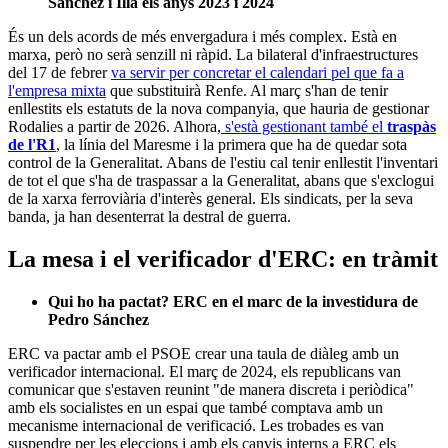
Sánchez i Illa els anys 2023 i 2024
És un dels acords de més envergadura i més complex. Està en
marxa, però no serà senzill ni ràpid. La bilateral d'infraestructures
del 17 de febrer
va servir per concretar el calendari pel que fa a
l'empresa mixta
que substituirà Renfe. Al març s'han de tenir
enllestits els estatuts de la nova companyia, que hauria de gestionar
Rodalies a partir de 2026. Alhora,
s'està gestionant també el
traspàs
de l'R1
, la línia del Maresme i la primera que ha de quedar sota
control de la Generalitat. Abans de l'estiu cal tenir enllestit l'inventari
de tot el que s'ha de traspassar a la Generalitat, abans que s'exclogui
de la xarxa ferroviària d'interès general. Els sindicats, per la seva
banda, ja han desenterrat la destral de guerra.
La mesa i el verificador d'ERC: en tràmit
Qui ho ha pactat? ERC en el marc de la investidura de
Pedro Sánchez
ERC va pactar amb el PSOE crear una taula de diàleg amb un
verificador internacional. El març de 2024, els republicans van
comunicar que s'estaven reunint "de manera discreta i periòdica"
amb els socialistes en un espai que també comptava amb un
mecanisme internacional de verificació. Les trobades es van
suspendre per les eleccions i amb els canvis interns a ERC els