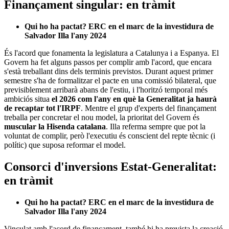
Finançament singular: en tràmit
Qui ho ha pactat? ERC en el marc de la investidura de
Salvador Illa l'any 2024
És l'acord que fonamenta la legislatura a Catalunya i a Espanya. El
Govern ha fet alguns passos per complir amb l'acord, que encara
s'està treballant dins dels terminis previstos. Durant aquest primer
semestre s'ha de formalitzar el pacte en una comissió bilateral, que
previsiblement arribarà abans de l'estiu, i l'horitzó temporal més
ambiciós situa
el 2026 com l'any en què la Generalitat ja haurà
de recaptar tot l'IRPF
. Mentre el grup d'experts del finançament
treballa per concretar el nou model, la prioritat del Govern és
muscular la Hisenda catalana
. Illa referma sempre que pot la
voluntat de complir, però l'executiu és conscient del repte tècnic (i
polític) que suposa reformar el model.
Consorci d'inversions Estat-Generalitat:
en tràmit
Qui ho ha pactat? ERC en el marc de la investidura de
Salvador Illa l'any 2024
Vinculat amb l'acord de finançament, també hi ha prevista la creació