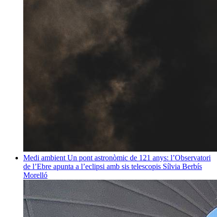
Medi ambient
Un pont astronòmic de 121 anys: l’Observatori
de l’Ebre apunta a l’eclipsi amb sis telescopis
Sílvia Berbís
Morelló