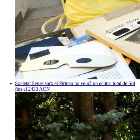
Societat
Sense sort: el Pirineu no veurà un eclipsi total de Sol
fins al 2433
ACN