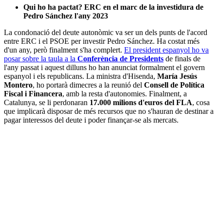
Qui ho ha pactat? ERC en el marc de la investidura de
Pedro Sánchez l'any 2023
La condonació del deute autonòmic va ser un dels punts de l'acord
entre ERC i el PSOE per investir Pedro Sánchez. Ha costat més
d'un any, però finalment s'ha complert.
El president espanyol ho va
posar sobre la taula a la
Conferència de Presidents
de finals de
l'any passat i aquest dilluns ho han anunciat formalment el govern
espanyol i els republicans. La ministra d'Hisenda,
María Jesús
Montero
, ho portarà dimecres a la reunió del
Consell de Política
Fiscal i Financera
, amb la resta d'autonomies. Finalment, a
Catalunya, se li perdonaran
17.000 milions d'euros del FLA
, cosa
que implicarà disposar de més recursos que no s'hauran de destinar a
pagar interessos del deute i poder finançar-se als mercats.