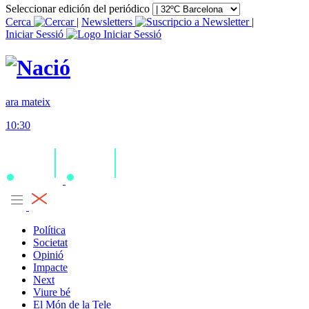
Seleccionar edición del periódico
Cerca
|
Newsletters
|
Iniciar Sessió
ara mateix
10:30
Política
Societat
Opinió
Impacte
Next
Viure bé
El Món de la Tele