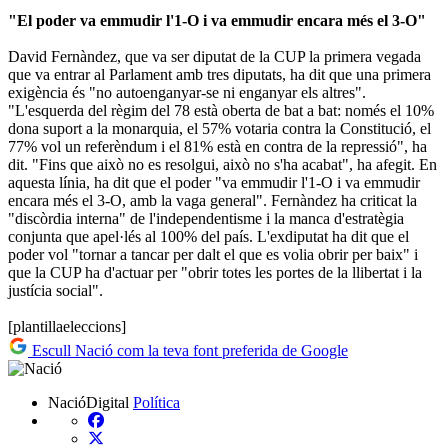
"El poder va emmudir l'1-O i va emmudir encara més el 3-O"
David Fernàndez, que va ser diputat de la CUP la primera vegada
que va entrar al Parlament amb tres diputats, ha dit que una primera
exigència és "no autoenganyar-se ni enganyar els altres".
"L'esquerda del règim del 78 està oberta de bat a bat: només el 10%
dona suport a la monarquia, el 57% votaria contra la Constitució, el
77% vol un referèndum i el 81% està en contra de la repressió", ha
dit. "Fins que això no es resolgui, això no s'ha acabat", ha afegit. En
aquesta línia, ha dit que el poder "va emmudir l'1-O i va emmudir
encara més el 3-O, amb la vaga general". Fernàndez ha criticat la
"discòrdia interna" de l'independentisme i la manca d'estratègia
conjunta que apel·lés al 100% del país. L'exdiputat ha dit que el
poder vol "tornar a tancar per dalt el que es volia obrir per baix" i
que la CUP ha d'actuar per "obrir totes les portes de la llibertat i la
justícia social".
[plantillaeleccions]
Escull Nació com la teva font preferida de Google
NacióDigital
Política