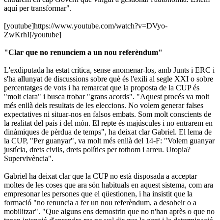
aquí per transformar".
[youtube]https://www.youtube.com/watch?v=DVyo-
ZwKrhI[/youtube]
"Clar que no renunciem a un nou referèndum"
L'exdiputada ha estat crítica, sense anomenar-los, amb Junts i ERC i
s'ha allunyat de discussions sobre què és l'exili al segle XXI o sobre
percentatges de vots i ha remarcat que la proposta de la CUP és
"molt clara" i busca trobar "grans acords". "Aquest procés va molt
més enllà dels resultats de les eleccions. No volem generar falses
expectatives ni situar-nos en falsos embats. Som molt conscients de
la realitat del país i del món. El repte és majúscules i no entrarem en
dinàmiques de pèrdua de temps", ha deixat clar Gabriel. El lema de
la CUP, "Per guanyar", va molt més enllà del 14-F: "Volem guanyar
justícia, drets civils, drets polítics per tothom i arreu. Utopia?
Supervivència".
Gabriel ha deixat clar que la CUP no està disposada a acceptar
moltes de les coses que ara són habituals en aquest sistema, com ara
empresonar les persones que el qüestionen, i ha insistit que la
formació "no renuncia a fer un nou referèndum, a desobeir o a
mobilitzar". "Que alguns ens demostrin que no n'han après o que no