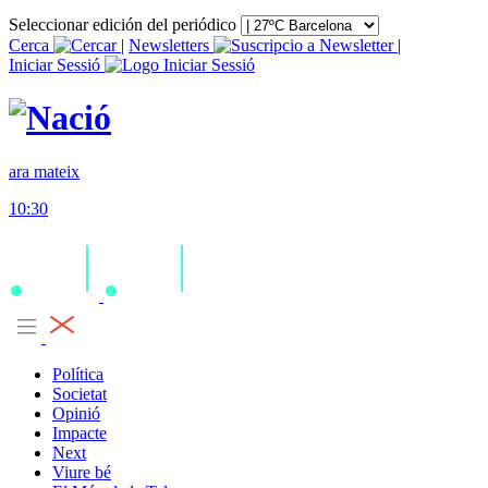
Seleccionar edición del periódico
Cerca
|
Newsletters
|
Iniciar Sessió
ara mateix
10:30
Política
Societat
Opinió
Impacte
Next
Viure bé