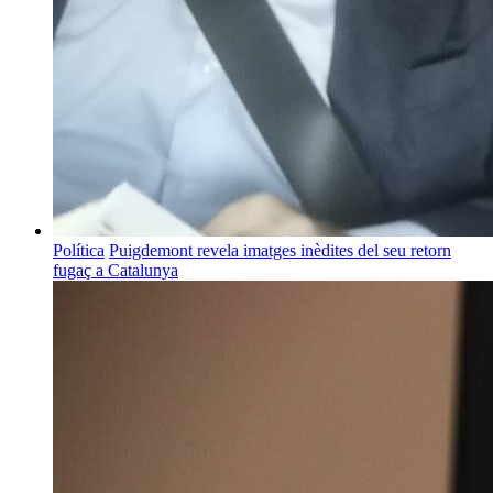
Política
Puigdemont revela imatges inèdites del seu retorn
fugaç a Catalunya