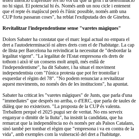
tenen intenció d'aprendre res no vol dir que la gent i la determinació
no hi sigui. El potencial hi és. Només amb un nou cicle i entenent
que el repte és majúscul però és l'únic possible, només amb una
CUP forta passaran coses", ha reblat l'exdiputada des de Ginebra.
Revitalitzar l'independentisme sense "varetes màgiques"
Dolors Sabater ha constatat que el marc legal actual no empara el
dret a l'autodeterminació ni altres drets com el de l'habitatge. La cap
de llista per Barcelona ha reivindicat la necessitat de "desbordar la
legalitat vigent". "La legalitat de l'Estat empresona els drets de
tothom i això té un consens molt ampli, més enllà de
l'independentisme", ha dit Sabater, i ha situat el moviment
independentista com "l'única protesta que pot fer trontollar i
esquerdar el règim del 78". "No podem renunciar a revitalitzar
aquest moviments, no només des de les institucions", ha apuntat.
Sabater ha criticat les "varetes màgiques" de Junts, que parla d'una
"immediates" que després no arriba, o d'ERC, que parla de taules de
diàleg que no existeixen. "La proposta de la CUP és valenta.
Treballem perquè el 2025 pugui ser de veritat. No ens serveix
enganyar o dimitir de la lluita", ha insistit la candidata, que ha
remarcat que la independència no és només per als Països Catalans,
sinó també per tombar el règim que "empresona i va en contra de la
vida", amb exemples com la vulneració del dret a l'habitatge.