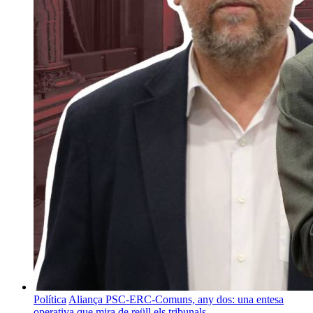
Política
Aliança PSC-ERC-Comuns, any dos: una entesa
operativa que mira de reüll els tribunals