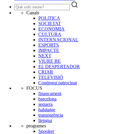
Canals
POLíTICA
SOCIETAT
ECONOMIA
CULTURA
INTERNACIONAL
ESPORTS
IMPACTE
NEXT
VIURE BE
EL DESPERTADOR
CRIAR
TELEVISIÓ
Contingut patrocinat
FOCUS
finançament
barcelona
sequera
habitatge
transparència
llengua
programes
Snooker