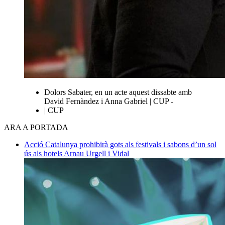
Dolors Sabater, en un acte aquest dissabte amb
David Fernàndez i Anna Gabriel | CUP -
| CUP
ARA A PORTADA
Acció
Catalunya prohibirà gots als festivals i sabons d’un sol
ús als hotels
Arnau Urgell i Vidal