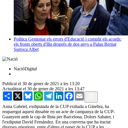
Política
Gestionar els errors d'Educació i complir els acords:
els fronts oberts d'Illa després de dos anys a Palau
Bernat
Surroca Albet
NacióDigital
Publicat el 30 de gener de 2021 a les 13:20
Actualitzat el 30 de gener de 2021 a les 13:47
Share
X
Bluesky
WhatsApp
Telegram
LinkedIn
Facebook
Email
Anna Gabriel, exdiputada de la CUP exiliada a Ginebra, ha
reaparegut aquest dissabte en un acte de campanya de la CUP-
Guanyem amb la cap de llista per Barcelona, Dolors Sabater, i
l'exdiputat David Fernàndez. En una conversa que ha tractat
diverses qüestions, entre d'altres el paper de la CUP a les