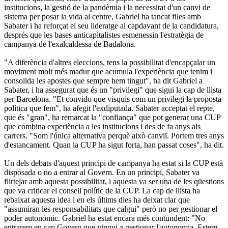
institucions, la gestió de la pandèmia i la necessitat d'un canvi de
sistema per posar la vida al centre, Gabriel ha tancat files amb
Sabater i ha reforçat el seu lideratge al capdavant de la candidatura,
després que les bases anticapitalistes esmenessin l'estratègia de
campanya de l'exalcaldessa de Badalona.
"A diferència d'altres eleccions, tens la possibilitat d'encapçalar un
moviment molt més madur que acumula l'experiència que tenim i
consolida les apostes que sempre hem tingut", ha dit Gabriel a
Sabater, i ha assegurat que és un "privilegi" que sigui la cap de llista
per Barcelona. "Et convido que visquis com un privilegi la proposta
política que fem", ha afegit l'exdiputada. Sabater acceptat el repte,
que és "gran", ha remarcat la "confiança" que pot generar una CUP
que combina experiència a les institucions i des de fa anys als
carrers. "Som l'única alternativa perquè això canviï. Portem tres anys
d'estancament. Quan la CUP ha sigut forta, han passat coses", ha dit.
Un dels debats d'aquest principi de campanya ha estat si la CUP està
disposada o no a entrar al Govern. En un principi, Sabater va
flirtejar amb aquesta possibilitat, i aquesta va ser una de les qüestions
que va criticar el consell polític de la CUP. La cap de llista ha
rebaixat aquesta idea i en els últims dies ha deixat clar que
"assumiran les responsabilitats que calgui" però no per gestionar el
poder autonòmic. Gabriel ha estat encara més contundent: "No
entrarem en cap Govern que vingui a gestionar l'autonomia. Estem