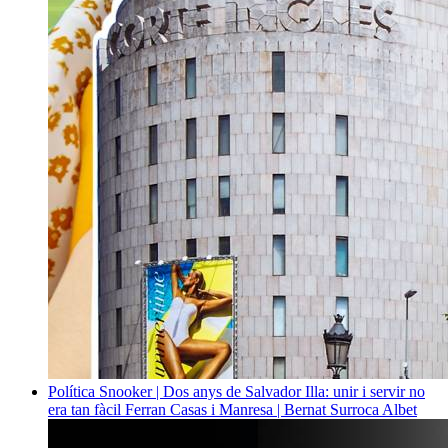
Política
Snooker | Dos anys de Salvador Illa: unir i servir no
era tan fàcil
Ferran Casas i Manresa | Bernat Surroca Albet