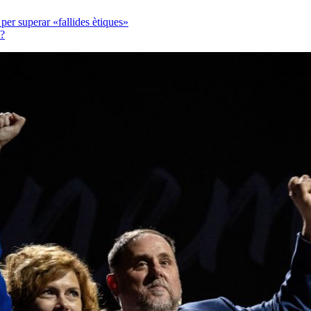
er superar «fallides ètiques»
C?