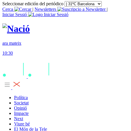
Seleccionar edición del periódico
Cerca
|
Newsletters
|
Iniciar Sessió
ara mateix
10:30
Política
Societat
Opinió
Impacte
Next
Viure bé
El Món de la Tele