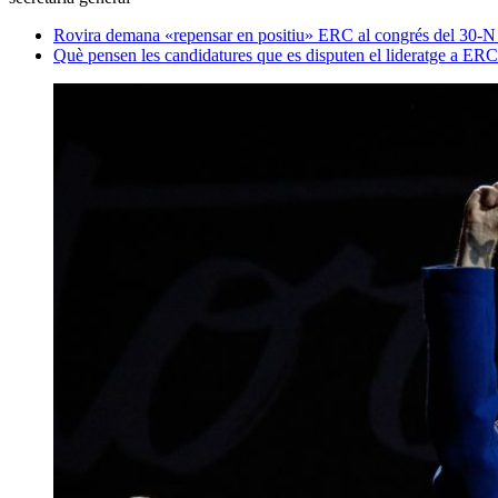
Rovira demana «repensar en positiu» ERC al congrés del 30-N p
Què pensen les candidatures que es disputen el lideratge a ER