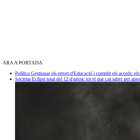
ARA A PORTADA
Política
Gestionar els errors d'Educació i complir els acords: els
Societat
Eclipsi total del 12 d'agost: tot el que cal saber per apr