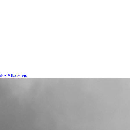
rlos Albaladejo