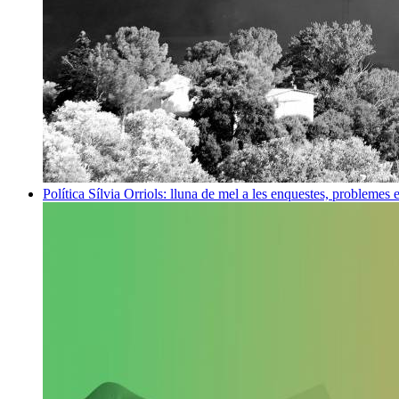
Política
Sílvia Orriols: lluna de mel a les enquestes, problemes 