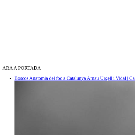
ARA A PORTADA
Boscos
Anatomia del foc a Catalunya
Arnau Urgell i Vidal | Ca