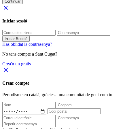
Continuar
close
Iniciar sessió
Iniciar Sessió
Has oblidat la contrasenya?
No tens compte a Sant Cugat?
Crea'n un gratis
close
Crear compte
Periodisme
en català
, gràcies a una comunitat de gent com tu