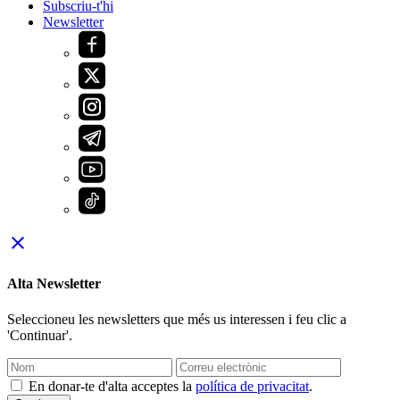
Subscriu-t'hi
Newsletter
close
Alta Newsletter
Seleccioneu les newsletters que més us interessen i feu clic a
'Continuar'.
En donar-te d'alta acceptes la
política de privacitat
.