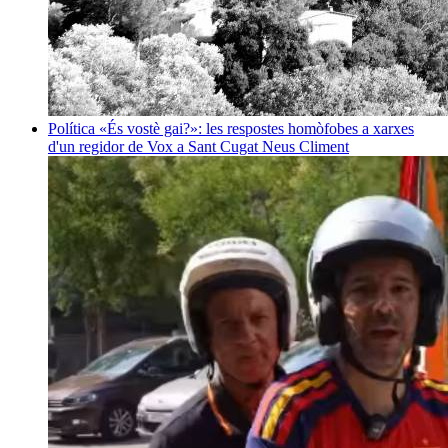
Política
«És vostè gai?»: les respostes homòfobes a xarxes
d'un regidor de Vox a Sant Cugat
Neus Climent