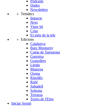
Pòdcasts
Dades
Newsletters
Temàtics
Impacte
Next
Viure bé
Criar
El món de la tele
Edicions
Catalunya
Baix Montseny
Camp de Tarragona
Garrotxa
Granollers
Lleida
Manresa
Osona
Ripollès
Rubí
Sabadell
Solsona
Terrassa
Terres de l'Ebre
Iniciar Sessió