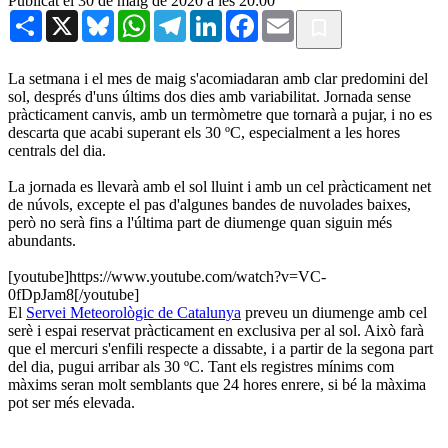
Publicat el 30 de maig de 2020 a les 20:00
Share
X
Bluesky
WhatsApp
Telegram
LinkedIn
Facebook
Email
La setmana i el mes de maig s'acomiadaran amb clar predomini del
sol, després d'uns últims dos dies amb variabilitat. Jornada sense
pràcticament canvis, amb un termòmetre que tornarà a pujar, i no es
descarta que acabi superant els 30 ºC, especialment a les hores
centrals del dia.
La jornada es llevarà amb el sol lluint i amb un cel pràcticament net
de núvols, excepte el pas d'algunes bandes de nuvolades baixes,
però no serà fins a l'última part de diumenge quan siguin més
abundants.
[youtube]https://www.youtube.com/watch?v=VC-
0fDpJam8[/youtube]
El
Servei Meteorològic de Catalunya
preveu un diumenge amb cel
serè i espai reservat pràcticament en exclusiva per al sol. Això farà
que el mercuri s'enfili respecte a dissabte, i a partir de la segona part
del dia, pugui arribar als 30 ºC. Tant els registres mínims com
màxims seran molt semblants que 24 hores enrere, si bé la màxima
pot ser més elevada.