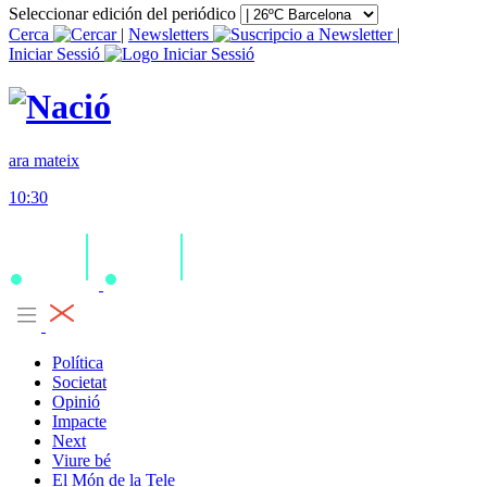
Seleccionar edición del periódico
Cerca
|
Newsletters
|
Iniciar Sessió
ara mateix
10:30
Política
Societat
Opinió
Impacte
Next
Viure bé
El Món de la Tele