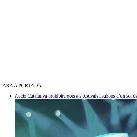
ARA A PORTADA
Acció
Catalunya prohibirà gots als festivals i sabons d’un sol ús