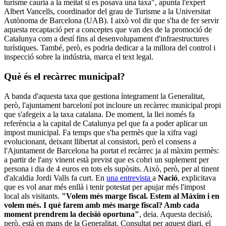
turisme cauria a la meitat si es posava una taxa", apunta l'expert
Albert Vancells, coordinador del grau de Turisme a la Universitat
Autònoma de Barcelona (UAB). I això vol dir que s'ha de fer servir
aquesta recaptació per a conceptes que van des de la promoció de
Catalunya com a destí fins al desenvolupament d'infraestructures
turístiques. També, però, es podria dedicar a la millora del control i
inspecció sobre la indústria, marca el text legal.
Què és el recàrrec municipal?
A banda d'aquesta taxa que gestiona íntegrament la Generalitat,
però, l'ajuntament barceloní pot incloure un recàrrec municipal propi
que s'afegeix a la taxa catalana. De moment, la llei només fa
referència a la capital de Catalunya pel que fa a poder aplicar un
impost municipal. Fa temps que s'ha permès que la xifra vagi
evolucionant, deixant llibertat al consistori, però el consens a
l'Ajuntament de Barcelona ha portat el recàrrec ja al màxim permès:
a partir de l'any vinent està previst que es cobri un suplement per
persona i dia de 4 euros en tots els supòsits. Això, però, per al tinent
d'alcaldia Jordi Valls fa curt. En
una entrevista
a
Nació
, explicitava
que es vol anar més enllà i tenir potestat per apujar més l'impost
local als visitants.
"Volem més marge fiscal. Estem al Màxim i en
volem més. I què farem amb més marge fiscal? Amb cada
moment prendrem la decisió oportuna"
, deia. Aquesta decisió,
però, està en mans de la Generalitat. Consultat per aquest diari, el