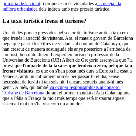
primària de la ciutat
- i propostes més vinculades a
la neteja i la
millora urbanística
dels indrets amb més pressió turística.
La taxa turística frena el turisme?
Una de les pors expressades pel sector del turisme amb la taxa era
que frenés l'atracció de visitants. Ara, el mateix govern de Barcelona
nega que passi i les xifres de visitants al conjunt de Catalunya, que
han crescut de manera sostinguda els anys posteriors a l'arribada de
l'impost, ho contradiuen. L'expert en turisme i professor de la
Universitat de Barcelona (UB) Albert de Gregorio assenyala que "la
prova que
l'impacte de la taxa és que tendeix a zero, pel que fa a
frenar visitants,
és que on s'han posat més durs a Europa ha estat a
Venècia, amb un cobrament només per passar-hi el dia, sense
necessitat de fer-hi ni tan sols nit, i encara segueix anant-hi més
gent". A més, qui també
va ocupar responsabilitats al consorci
Turisme de Barcelona
durant el primer mandat d'Ada Colau apunta
que a Itàlia o França fa molt més temps que està instaurat aquest
sistema i mai no s'ha vist com un aturador.