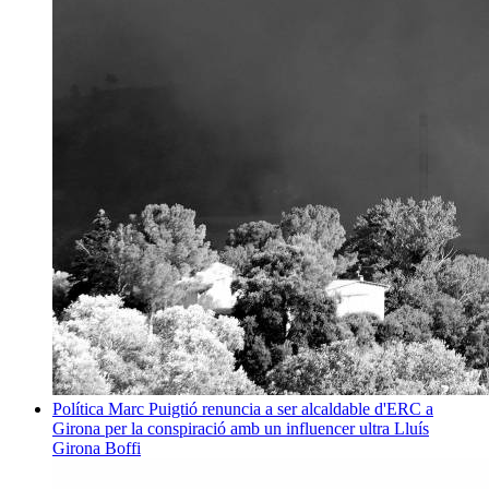
Política
Marc Puigtió renuncia a ser alcaldable d'ERC a
Girona per la conspiració amb un influencer ultra
Lluís
Girona Boffi