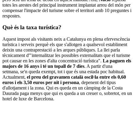
totes les arestes del principal instrument implantat arreu del món per
compensar l'impacte del turisme sobre el territori amb 10 preguntes i
respostes.
Què és la taxa turística?
Aquest impost als visitants neix a Catalunya en plena efervescència
turística i serveix perquè els que s'allotgen a qualsevol establiment
deixin una contraprestació a les arques públiques. La llei parla
tècnicament d'"internalitzar les possibles externalitats que el turisme
pot causar en les zones d'alta concentració turística".
La paguen els
majors de 16 anys i té un topall de 7 dies
. A partir d'una
setmana, se'n queda exempt, tot i que és una estada poc habitual.
Actualment,
el preu del gravamen català oscil·la entre els 0,60
euros i els 3,50 euros per nit i persona
, depenent del tipus
d'allotjament i la zona. Qui es queda en un càmping de la Costa
Daurada paga menys que qui es queda a un creuer o, sobretot, en un
hotel de luxe de Barcelona.