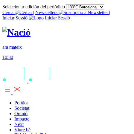
Seleccionar edición del periódico
Cerca
|
Newsletters
|
Iniciar Sessió
ara mateix
10:30
Política
Societat
Opinió
Impacte
Next
Viure bé