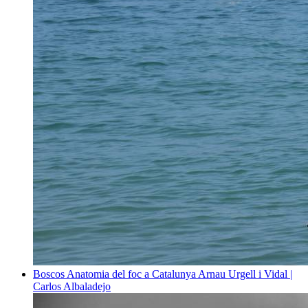
Boscos
Anatomia del foc a Catalunya
Arnau Urgell i Vidal |
Carlos Albaladejo