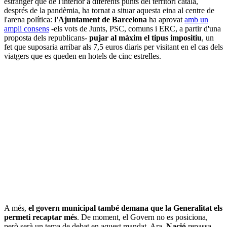
estranger que de l'interior a diferents punts del territori català,
després de la pandèmia, ha tornat a situar aquesta eina al centre de
l'arena política:
l'Ajuntament de Barcelona
ha aprovat
amb un
ampli consens
-els vots de Junts, PSC, comuns i ERC, a partir d'una
proposta dels republicans-
pujar al màxim el tipus impositiu
, un
fet que suposaria arribar als 7,5 euros diaris per visitant en el cas dels
viatgers que es queden en hotels de cinc estrelles.
A més,
el govern municipal també demana que la Generalitat els
permeti recaptar més
. De moment, el Govern no es posiciona,
però serà un tema de debat en aquest mandat. Ara,
Nació
repassa