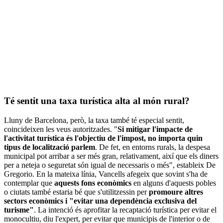
Té sentit una taxa turística alta al món rural?
Lluny de Barcelona, però, la taxa també té especial sentit,
coincideixen les veus autoritzades. "
Si mitigar l'impacte de
l'activitat turística és l'objectiu de l'impost, no importa quin
tipus de localització parlem
. De fet, en entorns rurals, la despesa
municipal pot arribar a ser més gran, relativament, així que els diners
per a neteja o seguretat són igual de necessaris o més", estableix De
Gregorio. En la mateixa línia, Vancells afegeix que sovint s'ha de
contemplar que
aquests fons econòmics
en alguns d'aquests pobles
o ciutats també estaria bé que s'utilitzessin per
promoure altres
sectors econòmics i "evitar una dependència exclusiva del
turisme"
. La intenció és aprofitar la recaptació turística per evitar el
monocultiu, diu l'expert, per evitar que municipis de l'interior o de