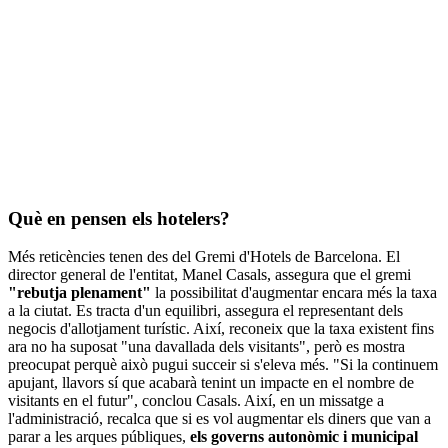
Què en pensen els hotelers?
Més reticències tenen des del Gremi d'Hotels de Barcelona. El
director general de l'entitat, Manel Casals, assegura que el gremi
"rebutja plenament"
la possibilitat d'augmentar encara més la taxa
a la ciutat. Es tracta d'un equilibri, assegura el representant dels
negocis d'allotjament turístic. Així, reconeix que la taxa existent fins
ara no ha suposat "una davallada dels visitants", però es mostra
preocupat perquè això pugui succeir si s'eleva més. "Si la continuem
apujant, llavors sí que acabarà tenint un impacte en el nombre de
visitants en el futur", conclou Casals. Així, en un missatge a
l'administració, recalca que si es vol augmentar els diners que van a
parar a les arques públiques,
els governs autonòmic i municipal