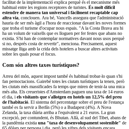
facilitat de la implementació explica perquè és el mecanisme més
habitual entre les regions receptores de turistes.
És molt difícil
estendre de manera tan universal i fàcilment recaptable cap
altra via
, conclouen. Ara bé, Vancells assegura que l'administració
hauria de ser més àgil a l'hora de reaccionar davant les noves formes
que troba el turisme d'ocupar nous espais. "A la Costa Brava ara hi
ha un volum de vaixells que es lloguen per fer festes que abans no
existia. S'hi han de contemplar normatives davant nous usos perquè
si no, després costa de revertir", menciona. Precisament, aquest
missatge lliga amb la crida dels hotelers a buscar altres activitats
sobre les quals posar el focus.
Com són altres taxes turístiques?
Arreu del món, aquest impost també és habitual trobar-lo quan s'hi
fan pernoctacions. Gairebé totes les ciutats turístiques la tenen, però
les ciutats més massificades fa temps que miren de tenir-la una mica
més alta. Els creueristes d'Amsterdam paguen una taxa de 14 euros
el dia, i
els visitants que s'allotgen en hotels un 12,5% del preu
de l'habitació
. El sistema del percentatge sobre el preu de l'estança
també es fa servir a Berlín (5%) o a Budapest (4%). A Nova
Zelanda, la taxa diària arriba a l'equivalent a 21 euros. La gran
excepció, per contundent, és Bhutan. Allà, al sud del Tibet, abans de
la pandèmia existia
una "taxa de desenvolupament sostenible"
de
65 dòlars per persona i dia, però les xifres dels visitants encara