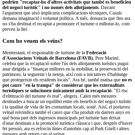
podrien "recaptar-ho d'altres activitats que també es beneficien
del negoci turístic" i no només dels allotjaments
. Davant
l'argument que això implicaria complicacions tècniques, Casals
demana imaginació i voluntat política. A més, denuncia que fins ara
no s'ha destinat el recaptat a promoure el turisme o millorar-lo, com
preveu la llei.
Com ho veuen els veïns?
Mentrestant, el responsable de turisme de la
Federació
d'Associacions Veïnals de Barcelona (FAVB)
, Pere Mariné,
celebra que la recaptació sobre l'ús dels allotjaments turístics pugui
anar dirigida a "finançar millores en la mobilitat, la preservació del
patrimoni, la seguretat i la neteja, així com a iniciatives d'habitatge
que protegeixin els residents locals". Ara bé, també matisa que
no es
pot caure "en la trampa" de considerar que les externalitats
turístiques se solucionen únicament amb la recaptació
. "El risc
d'elitització del turisme és real", afegeix. Calen més mesures
destinades a buscar un equilibri entre els beneficis del negoci turístic
i la qualitat de vida de les comunitats locals, sosté. Així, el portaveu
veïnal reivindica també el canvi que s'ha produït els darrers anys en
què bona part dels ingressos municipals pel turisme han deixat
d'anar destinats a la promoció turística clàssica i que, després d'haver
fet pressió, ara es reforcin línies d'autobús cap al Park Güell i altres
mesures amb retorn cap al veïnat.