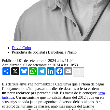
David Cobo
Periodista de Societat i Barcelona a Nació
Publicat el 01 de setembre de 2024 a les 11:20
Actualitzat el 02 de setembre de 2024 a les 10:53
Share
X
Bluesky
WhatsApp
Telegram
LinkedIn
Facebook
Email
Els darrers anys s'ha normalitzat a Catalunya que a l'hora de pagar
l'allotjament on s'han passat uns dies de descans o festa es demani
un petit recàrrec per persona i nit
. Es tracta de la coneguda
taxa
turística
. Un mecanisme que no existia abans del 2012 i que en els
seus anys de vida ja ha protagonitzat diversos debats al país. Ara,
el rebrot del turisme de masses, amb més impuls del turisme