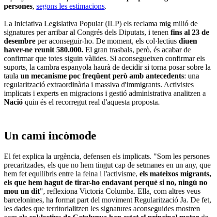
persones
,
segons les estimacions
.
La Iniciativa Legislativa Popular (ILP) els reclama mig milió de
signatures per arribar al Congrés dels Diputats, i tenen
fins al 23 de
desembre
per aconseguir-ho. De moment, els col·lectius
diuen
haver-ne reunit 580.000.
El gran trasbals, però, és acabar de
confirmar que totes siguin vàlides. Si aconsegueixen confirmar els
suports, la cambra espanyola haurà de decidir si torna posar sobre la
taula
un mecanisme poc freqüent però amb antecedents
: una
regularització extraordinària i massiva d'immigrants. Activistes
implicats i experts en migracions i gestió administrativa analitzen a
Nació
quin és el recorregut real d'aquesta proposta.
Un camí incòmode
El fet explica la urgència, defensen els implicats. "Som les persones
precaritzades, els que no hem tingut cap de setmanes en un any, que
hem fet equilibris entre la feina i l'activisme,
els mateixos migrants,
els que hem hagut de tirar-ho endavant perquè si no, ningú no
mou un dit
", reflexiona Victoria Columba. Ella, com altres veus
barcelonines, ha format part del moviment Regularització Ja. De fet,
les dades que territorialitzen les signatures aconseguides mostren