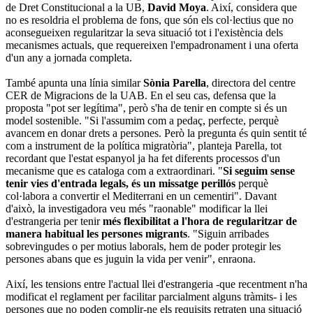
de Dret Constitucional a la UB,
David Moya
. Així, considera que
no es resoldria el problema de fons, que són els col·lectius que no
aconsegueixen regularitzar la seva situació tot i l'existència dels
mecanismes actuals, que requereixen l'empadronament i una oferta
d'un any a jornada completa.
També apunta una línia similar
Sònia Parella
, directora del centre
CER de Migracions de la UAB. En el seu cas, defensa que la
proposta "pot ser legítima", però s'ha de tenir en compte si és un
model sostenible. "Si l'assumim com a pedaç, perfecte, perquè
avancem en donar drets a persones. Però la pregunta és quin sentit té
com a instrument de la política migratòria", planteja Parella, tot
recordant que l'estat espanyol ja ha fet diferents processos d'un
mecanisme que es cataloga com a extraordinari. "
Si seguim sense
tenir vies d'entrada legals, és un missatge perillós
perquè
col·labora a convertir el Mediterrani en un cementiri". Davant
d'això, la investigadora veu més "raonable" modificar la llei
d'estrangeria per tenir
més flexibilitat a l'hora de regularitzar de
manera habitual les persones migrants
. "Siguin arribades
sobrevingudes o per motius laborals, hem de poder protegir les
persones abans que es juguin la vida per venir", enraona.
Així, les tensions entre l'actual llei d'estrangeria -que recentment n'ha
modificat el reglament per facilitar parcialment alguns tràmits- i les
persones que no poden complir-ne els requisits retraten una situació