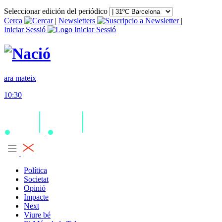
Seleccionar edición del periódico
Cerca
|
Newsletters
|
Iniciar Sessió
ara mateix
10:30
Política
Societat
Opinió
Impacte
Next
Viure bé