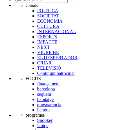
Canals
POLíTICA
SOCIETAT
ECONOMIA
CULTURA
INTERNACIONAL
ESPORTS
IMPACTE
NEXT
VIURE BE
EL DESPERTADOR
CRIAR
TELEVISIÓ
Contingut patrocinat
FOCUS
finançament
barcelona
sequera
habitatge
transparència
llengua
programes
Snooker
Úniqs