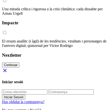
Una mirada crítica i rigorosa a la crisi climàtica: cada dissabte per
Arnau Urgell
Impacte
El resum analític (i àgil) de les tendències, viralitats i personatges de
l'univers digital; quinzenal per Victor Rodrigo
Nextletter
Continuar
close
Iniciar sessió
Iniciar Sessió
Has oblidat la contrasenya?