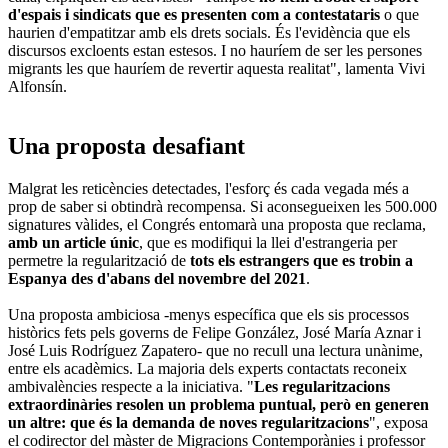
d'espais i sindicats que es presenten com a contestataris
o que
haurien d'empatitzar amb els drets socials. És l'evidència que els
discursos excloents estan estesos. I no hauríem de ser les persones
migrants les que hauríem de revertir aquesta realitat", lamenta Vivi
Alfonsín.
Una proposta desafiant
Malgrat les reticències detectades, l'esforç és cada vegada més a
prop de saber si obtindrà recompensa. Si aconsegueixen les 500.000
signatures vàlides, el Congrés entomarà una proposta que reclama,
amb un article únic
, que es modifiqui la llei d'estrangeria per
permetre la regularització de
tots els estrangers que es trobin a
Espanya des d'abans del novembre del 2021
.
Una proposta ambiciosa -menys específica que els sis processos
històrics fets pels governs de Felipe González, José María Aznar i
José Luis Rodríguez Zapatero- que no recull una lectura unànime,
entre els acadèmics. La majoria dels experts contactats reconeix
ambivalències respecte a la iniciativa. "
Les regularitzacions
extraordinàries resolen un problema puntual, però en generen
un altre: que és la demanda de noves regularitzacions
", exposa
el codirector del màster de Migracions Contemporànies i professor