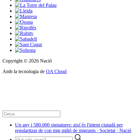
Copyright © 2026 Nació
Amb la tecnologia de
OA Cloud
Un any i 580.000 signatures: així és l'intent ciutadà per
regularitzar de cop mig milió de migrants · Societat · Nació