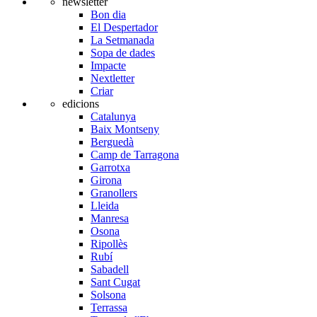
newsletter
Bon dia
El Despertador
La Setmanada
Sopa de dades
Impacte
Nextletter
Criar
edicions
Catalunya
Baix Montseny
Berguedà
Camp de Tarragona
Garrotxa
Girona
Granollers
Lleida
Manresa
Osona
Ripollès
Rubí
Sabadell
Sant Cugat
Solsona
Terrassa