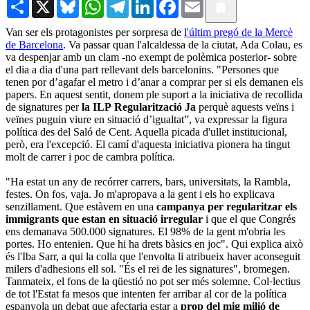
Share
X
Bluesky
WhatsApp
Telegram
LinkedIn
Facebook
Email
Van ser els protagonistes per sorpresa de
l'últim pregó de la Mercè
de Barcelona
. Va passar quan l'alcaldessa de la ciutat, Ada Colau, es
va despenjar amb un clam -no exempt de polèmica posterior- sobre
el dia a dia d'una part rellevant dels barcelonins. "Persones que
tenen por d’agafar el metro i d’anar a comprar per si els demanen els
papers. En aquest sentit, donem ple suport a la iniciativa de recollida
de signatures per
la ILP Regularització Ja
perquè aquests veïns i
veïnes puguin viure en situació d’igualtat”, va expressar la figura
política des del Saló de Cent. Aquella picada d'ullet institucional,
però, era l'excepció. El camí d'aquesta iniciativa pionera ha tingut
molt de carrer i poc de cambra política.
"Ha estat un any de recórrer carrers, bars, universitats, la Rambla,
festes. On fos, vaja. Jo m'apropava a la gent i els ho explicava
senzillament. Que estàvem en una
campanya per regularitzar els
immigrants que estan en situació irregular
i que el que Congrés
ens demanava 500.000 signatures. El 98% de la gent m'obria les
portes. Ho entenien. Que hi ha drets bàsics en joc". Qui explica això
és l'Iba Sarr, a qui la colla que l'envolta li atribueix haver aconseguit
milers d'adhesions ell sol. "És el rei de les signatures", bromegen.
Tanmateix, el fons de la qüestió no pot ser més solemne. Col·lectius
de tot l'Estat fa mesos que intenten fer arribar al cor de la política
espanyola un debat que afectaria estar a
prop del mig milió de