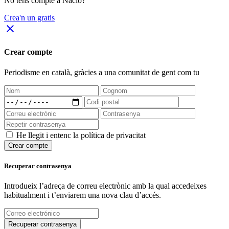
No tens compte a Nació?
Crea'n un gratis
close
Crear compte
Periodisme
en català
, gràcies a una comunitat de gent com tu
He llegit i entenc la política de privacitat
Crear compte
Recuperar contrasenya
Introdueix l’adreça de correu electrònic amb la qual accedeixes
habitualment i t’enviarem una nova clau d’accés.
Recuperar contrasenya