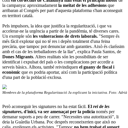
com
els col·lectius de
Catalunya han estat el principal motor
de
la campanya: aproximadament
la meitat de les adhesions
que
arribaran al Congrés per part d'aquesta plataforma s'han aconseguit
en territori català.
Pels impulsors, la idea que justifica la regularització, i que va
accelerar-ne la urgència a partir de la pandèmia, té diverses cares.
Un exemple són
les vulneracions de drets laborals.
"Sempre és
més fàcil explotar qui no té res i depèn totalment d'una feina
precària, que tampoc pot denunciar amb garanties. Això és claríssim
amb el cas de les treballadores de la llar", explica Paula Santos, de
Dones Migrants
. Altres realitats són les possibilitats de ser
identificat i expulsat del país o les complicacions per accedir a
serveis bàsics. Alhora, també reivindiquen
el guany de fiscal i
econòmic
que es podria aportar, així com la participació política
d'una part de la població exclosa.
Membres de la plataforma Regularització Ja explicant la iniciativa. Foto: Adrià
Però aconseguir les signatures no ha estat fàcil.
El
rei de les
signatures
, d'inici, va ser amenaçat per la policia
només per
demanar suports a peu de carrer. "Necessites una autorització", li
deia la Guàrdia Urbana. Poc després reconeixerien que això no
calia, expliquen els activistes. "Tampoc
no hem trobat el suport