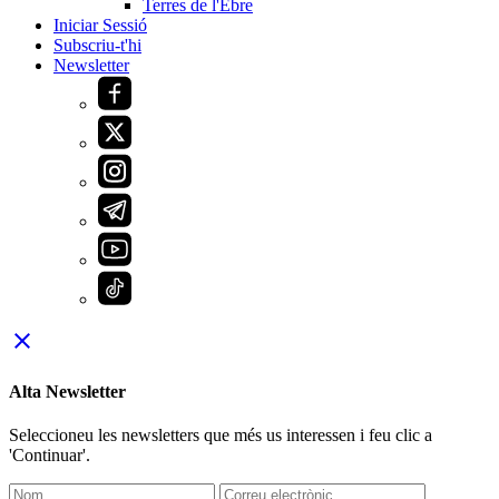
Terres de l'Ebre
Iniciar Sessió
Subscriu-t'hi
Newsletter
close
Alta Newsletter
Seleccioneu les newsletters que més us interessen i feu clic a
'Continuar'.