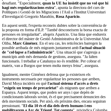
desafiant. "Especialment,
quan la UE ha insistit que no vol que hi
hagi més regularitzacions extra
", apunta la directora del curs de
Polítiques i Gestió de les Migracions i l'Asil a l'Institut Universitari
d'Investigació Gregorio Marañón,
Rosa Aparicio
.
En aquest sentit, l'experta reconeix dubtes sobre la conveniència de
la proposta en forma d'ILP. "També desconeixem la borsa exacta de
persones en irregularitat", afegeix Aparicio. Una línia que endureix
el director del màster de Gestió Administrativa de la Universitat Abat
Oliba,
Marc Giménez
. En el seu cas, les reticències barregen la
possible arribada de més migrants juntament amb
l'actual situació
de "col·lapse a l'administració"
. Una situació que s'agreuja a
municipis amb més demanda de gestions, assegura. "Ja falten
funcionaris. I treballar a Catalunya no és rendible. Per cobrar el
mateix, van a Burgos que tenen molta menys feina", assegura.
Igualment, mentre Giménez defensa que ja existeixen els
instruments necessaris per regularitzar les persones que arriben,
David Moya incideix en què
l'actual sistema d'accés a drets
"exigeix un temps de precarietat"
als migrants que arriben a
Espanya. Aquest temps, que poden ser anys i que depèn de
condicionants laborals sovint, és el que precisament denuncien des
dels moviments socials. Per això, els pròxims dies, encara seguiran
pressionant. "
El dia 10 és el dia dels drets humans i ens
mobilitzarem a Arc de Triomf. Tot compta
", reivindica Columba.