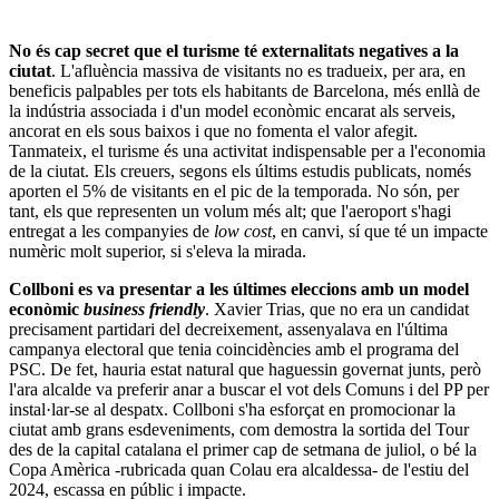
No és cap secret que el turisme té externalitats negatives a la
ciutat
. L'afluència massiva de visitants no es tradueix, per ara, en
beneficis palpables per tots els habitants de Barcelona, més enllà de
la indústria associada i d'un model econòmic encarat als serveis,
ancorat en els sous baixos i que no fomenta el valor afegit.
Tanmateix, el turisme és una activitat indispensable per a l'economia
de la ciutat. Els creuers, segons els últims estudis publicats, només
aporten el 5% de visitants en el pic de la temporada. No són, per
tant, els que representen un volum més alt; que l'aeroport s'hagi
entregat a les companyies de
low cost
, en canvi, sí que té un impacte
numèric molt superior, si s'eleva la mirada.
Collboni es va presentar a les últimes eleccions amb un model
econòmic
business friendly
. Xavier Trias, que no era un candidat
precisament partidari del decreixement, assenyalava en l'última
campanya electoral que tenia coincidències amb el programa del
PSC. De fet, hauria estat natural que haguessin governat junts, però
l'ara alcalde va preferir anar a buscar el vot dels Comuns i del PP per
instal·lar-se al despatx. Collboni s'ha esforçat en promocionar la
ciutat amb grans esdeveniments, com demostra la sortida del Tour
des de la capital catalana el primer cap de setmana de juliol, o bé la
Copa Amèrica -rubricada quan Colau era alcaldessa- de l'estiu del
2024, escassa en públic i impacte.