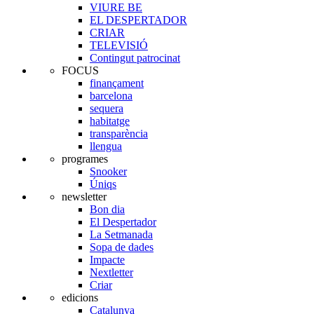
VIURE BE
EL DESPERTADOR
CRIAR
TELEVISIÓ
Contingut patrocinat
FOCUS
finançament
barcelona
sequera
habitatge
transparència
llengua
programes
Snooker
Úniqs
newsletter
Bon dia
El Despertador
La Setmanada
Sopa de dades
Impacte
Nextletter
Criar
edicions
Catalunya