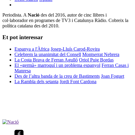
Periodista. A
Nació
des del 2016, autor de cinc llibres i
col·laborador en programes de TV3 i Catalunya Ràdio. Cobreix la
política catalana des del 2010.
Et pot interessar
Espanya a l'Àfrica
Josep-Lluís Carod-Rovira
Celebrem la unanimitat del Consell
Montserrat Nebrera
La Costa Brava de Ferran Agulló
Oriol Puig Bordas
El «germà» marroquí i un problema espanyol
Ferran Casas i
Manresa
Des de l’altra banda de la creu de Bastiments
Joan Foguet
La Rambla dels setanta
Jordi Font Cardona