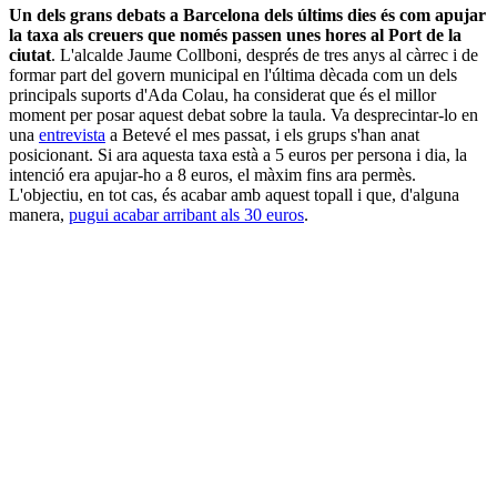
Un dels grans debats a Barcelona dels últims dies és com apujar
la taxa als creuers que només passen unes hores al Port de la
ciutat
. L'alcalde Jaume Collboni, després de tres anys al càrrec i de
formar part del govern municipal en l'última dècada com un dels
principals suports d'Ada Colau, ha considerat que és el millor
moment per posar aquest debat sobre la taula. Va desprecintar-lo en
una
entrevista
a Betevé el mes passat, i els grups s'han anat
posicionant. Si ara aquesta taxa està a 5 euros per persona i dia, la
intenció era apujar-ho a 8 euros, el màxim fins ara permès.
L'objectiu, en tot cas, és acabar amb aquest topall i que, d'alguna
manera,
pugui acabar arribant als 30 euros
.