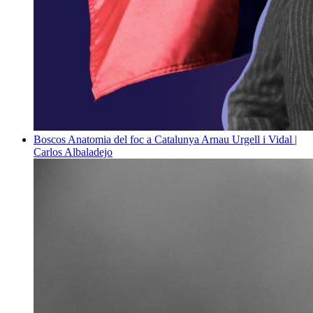
Boscos
Anatomia del foc a Catalunya
Arnau Urgell i Vidal |
Carlos Albaladejo