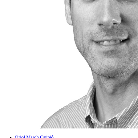
Oriol March
Opinió