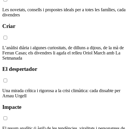
Les novetats, consells i propostes ideals per a totes les famílies, cada
divendres
Criar
L’anàlisi diària i algunes curiositats, de dilluns a dijous, de la mà de
Ferran Casas; els divendres li agafa el relleu Oriol March amb La
Setmanada
El despertador
Una mirada crítica i rigorosa a la crisi climàtica: cada dissabte per
Arnau Urgell
Impacte
El resum analític (i àgil) de les tendències, viralitats i personatges de