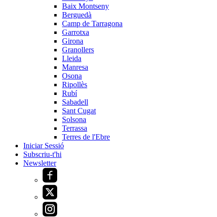
Baix Montseny
Berguedà
Camp de Tarragona
Garrotxa
Girona
Granollers
Lleida
Manresa
Osona
Ripollès
Rubí
Sabadell
Sant Cugat
Solsona
Terrassa
Terres de l'Ebre
Iniciar Sessió
Subscriu-t'hi
Newsletter