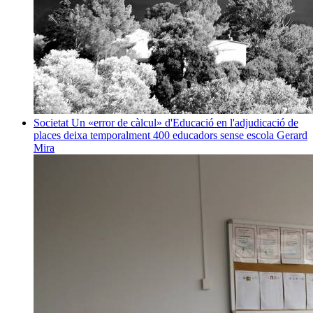
Societat
Un «error de càlcul» d'Educació en l'adjudicació de
places deixa temporalment 400 educadors sense escola
Gerard
Mira