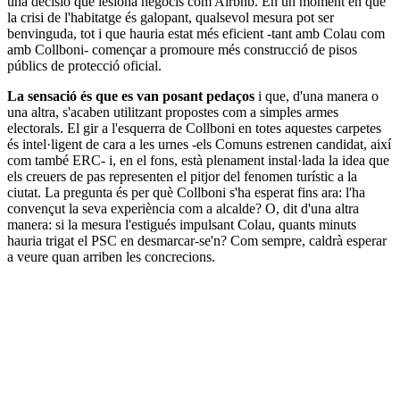
una decisió que lesiona negocis com Airbnb. En un moment en què
la crisi de l'habitatge és galopant, qualsevol mesura pot ser
benvinguda, tot i que hauria estat més eficient -tant amb Colau com
amb Collboni- començar a promoure més construcció de pisos
públics de protecció oficial.
La sensació és que es van posant pedaços
i que, d'una manera o
una altra, s'acaben utilitzant propostes com a simples armes
electorals. El gir a l'esquerra de Collboni en totes aquestes carpetes
és intel·ligent de cara a les urnes -els Comuns estrenen candidat, així
com també ERC- i, en el fons, està plenament instal·lada la idea que
els creuers de pas representen el pitjor del fenomen turístic a la
ciutat. La pregunta és per què Collboni s'ha esperat fins ara: l'ha
convençut la seva experiència com a alcalde? O, dit d'una altra
manera: si la mesura l'estigués impulsant Colau, quants minuts
hauria trigat el PSC en desmarcar-se'n? Com sempre, caldrà esperar
a veure quan arriben les concrecions.