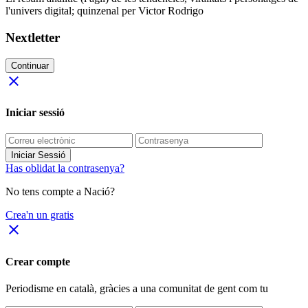
l'univers digital; quinzenal per Victor Rodrigo
Nextletter
Continuar
close
Iniciar sessió
Iniciar Sessió
Has oblidat la contrasenya?
No tens compte a Nació?
Crea'n un gratis
close
Crear compte
Periodisme
en català
, gràcies a una comunitat de gent com tu