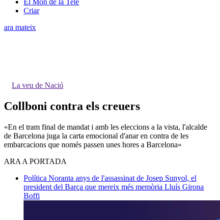
El Món de la Tele
Criar
ara mateix
La veu de Nació
Collboni contra els creuers
«En el tram final de mandat i amb les eleccions a la vista, l'alcalde
de Barcelona juga la carta emocional d'anar en contra de les
embarcacions que només passen unes hores a Barcelona»
ARA A PORTADA
Política
Noranta anys de l'assassinat de Josep Sunyol, el
president del Barça que mereix més memòria
Lluís Girona
Boffi