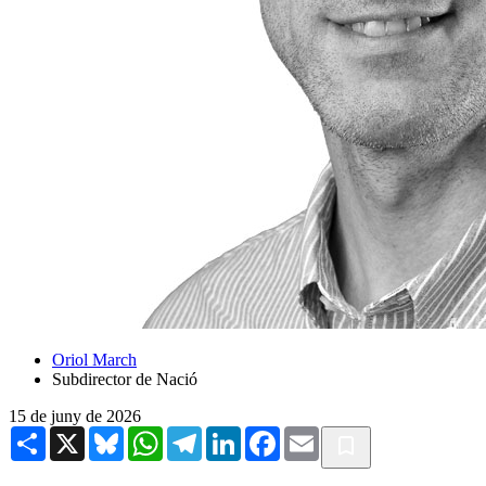
Oriol March
Subdirector de Nació
15 de juny de 2026
Share
X
Bluesky
WhatsApp
Telegram
LinkedIn
Facebook
Email