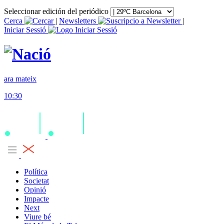
Seleccionar edición del periódico
Cerca
|
Newsletters
|
Iniciar Sessió
ara mateix
10:30
Política
Societat
Opinió
Impacte
Next
Viure bé