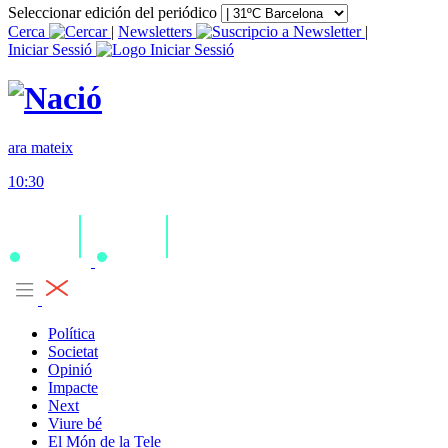
Seleccionar edición del periódico
Cerca
|
Newsletters
|
Iniciar Sessió
ara mateix
10:30
Política
Societat
Opinió
Impacte
Next
Viure bé
El Món de la Tele