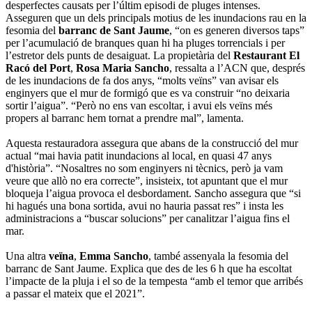
desperfectes causats per l’últim episodi de pluges intenses.
Asseguren que un dels principals motius de les inundacions rau en la
fesomia del
barranc
de
Sant
Jaume
, “on es generen diversos taps”
per l’acumulació de branques quan hi ha pluges torrencials i per
l’estretor dels punts de desaiguat. La propietària del
Restaurant
El
Racó
del
Port
,
Rosa
Maria
Sancho
, ressalta a l’ACN que, després
de les inundacions de fa dos anys, “molts veïns” van avisar els
enginyers que el mur de formigó que es va construir “no deixaria
sortir l’aigua”. “Però no ens van escoltar, i avui els veïns més
propers al barranc hem tornat a prendre mal”, lamenta.
Aquesta restauradora assegura que abans de la construcció del mur
actual “mai havia patit inundacions al local, en quasi 47 anys
d'història”. “Nosaltres no som enginyers ni tècnics, però ja vam
veure que allò no era correcte”, insisteix, tot apuntant que el mur
bloqueja l’aigua provoca el desbordament. Sancho assegura que “si
hi hagués una bona sortida, avui no hauria passat res” i insta les
administracions a “buscar solucions” per canalitzar l’aigua fins el
mar.
Una altra
veïna
,
Emma
Sancho
, també assenyala la fesomia del
barranc de Sant Jaume. Explica que des de les 6 h que ha escoltat
l’impacte de la pluja i el so de la tempesta “amb el temor que arribés
a passar el mateix que el 2021”.