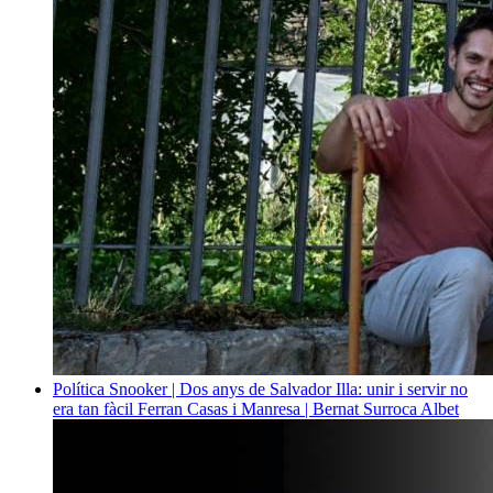
Política
Snooker | Dos anys de Salvador Illa: unir i servir no
era tan fàcil
Ferran Casas i Manresa | Bernat Surroca Albet