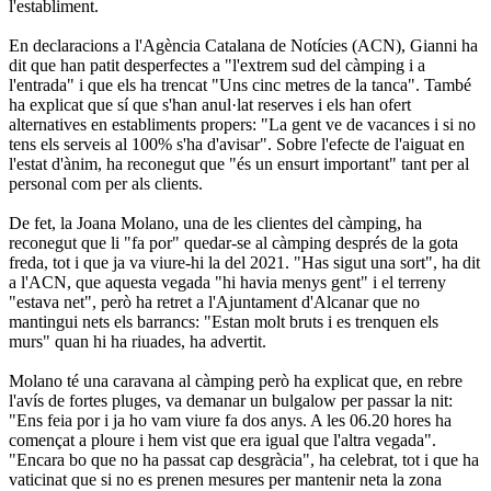
l'establiment.
En declaracions a l'Agència Catalana de Notícies (ACN), Gianni ha
dit que han patit desperfectes a "l'extrem sud del càmping i a
l'entrada" i que els ha trencat "Uns cinc metres de la tanca". També
ha explicat que sí que s'han anul·lat reserves i els han ofert
alternatives en establiments propers: "La gent ve de vacances i si no
tens els serveis al 100% s'ha d'avisar". Sobre l'efecte de l'aiguat en
l'estat d'ànim, ha reconegut que "és un ensurt important" tant per al
personal com per als clients.
De fet, la Joana Molano, una de les clientes del càmping, ha
reconegut que li "fa por" quedar-se al càmping després de la gota
freda, tot i que ja va viure-hi la del 2021. "Has sigut una sort", ha dit
a l'ACN, que aquesta vegada "hi havia menys gent" i el terreny
"estava net", però ha retret a l'Ajuntament d'Alcanar que no
mantingui nets els barrancs: "Estan molt bruts i es trenquen els
murs" quan hi ha riuades, ha advertit.
Molano té una caravana al càmping però ha explicat que, en rebre
l'avís de fortes pluges, va demanar un bulgalow per passar la nit:
"Ens feia por i ja ho vam viure fa dos anys. A les 06.20 hores ha
començat a ploure i hem vist que era igual que l'altra vegada".
"Encara bo que no ha passat cap desgràcia", ha celebrat, tot i que ha
vaticinat que si no es prenen mesures per mantenir neta la zona