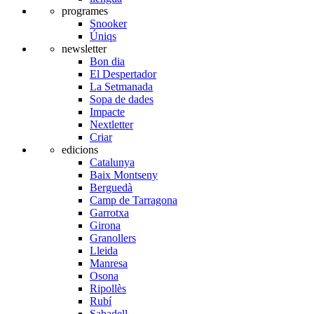
programes
Snooker
Úniqs
newsletter
Bon dia
El Despertador
La Setmanada
Sopa de dades
Impacte
Nextletter
Criar
edicions
Catalunya
Baix Montseny
Berguedà
Camp de Tarragona
Garrotxa
Girona
Granollers
Lleida
Manresa
Osona
Ripollès
Rubí
Sabadell