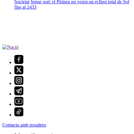
Societat
Sense sort: el Pirineu no veurà un eclipsi total de Sol
fins al 2433
Contacta amb nosaltres