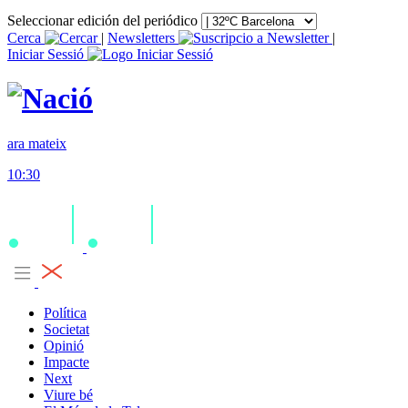
Seleccionar edición del periódico
Cerca
|
Newsletters
|
Iniciar Sessió
ara mateix
10:30
Política
Societat
Opinió
Impacte
Next
Viure bé