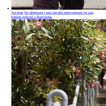
Societat
Sis detinguts i una navalla intervinguda en una
batuda policial a Barcelona