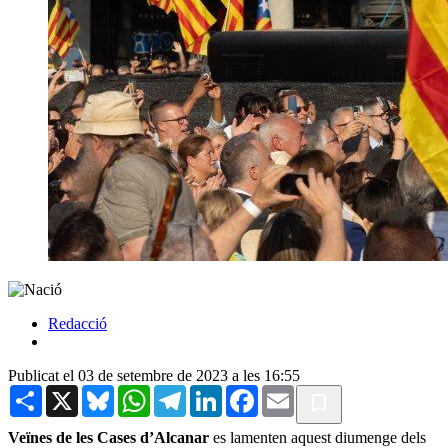
Redacció
Publicat el 03 de setembre de 2023 a les 16:55
Share
X
Bluesky
WhatsApp
Telegram
LinkedIn
Facebook
Email
Veïnes
de
les
Cases
d’Alcanar
es lamenten aquest diumenge dels