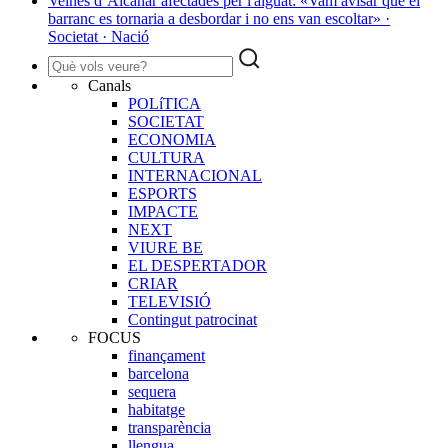
Veïnes d’Alcanar afectades per l'aiguat: «Vam avisar que el
barranc es tornaria a desbordar i no ens van escoltar» ·
Societat · Nació
Canals
POLíTICA
SOCIETAT
ECONOMIA
CULTURA
INTERNACIONAL
ESPORTS
IMPACTE
NEXT
VIURE BE
EL DESPERTADOR
CRIAR
TELEVISIÓ
Contingut patrocinat
FOCUS
finançament
barcelona
sequera
habitatge
transparència
llengua