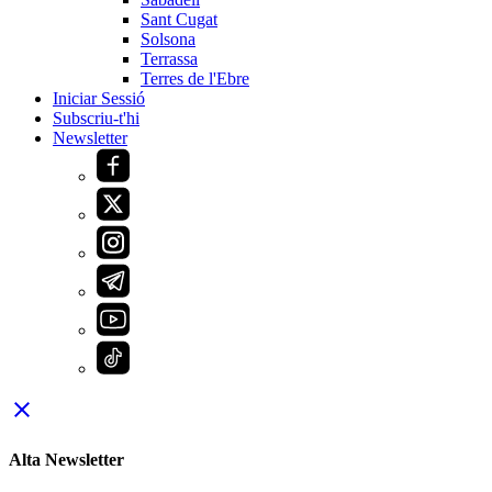
Sant Cugat
Solsona
Terrassa
Terres de l'Ebre
Iniciar Sessió
Subscriu-t'hi
Newsletter
close
Alta Newsletter