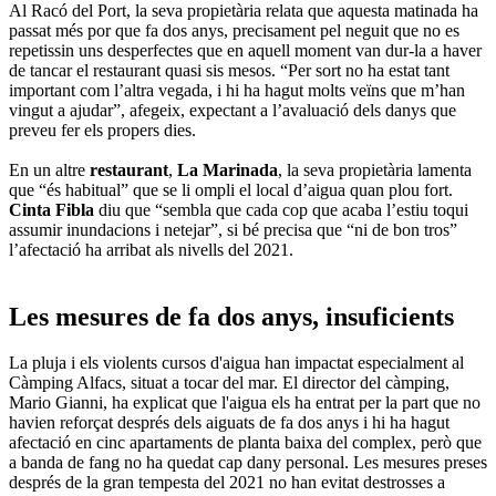
Al Racó del Port, la seva propietària relata que aquesta matinada ha
passat més por que fa dos anys, precisament pel neguit que no es
repetissin uns desperfectes que en aquell moment van dur-la a haver
de tancar el restaurant quasi sis mesos. “Per sort no ha estat tant
important com l’altra vegada, i hi ha hagut molts veïns que m’han
vingut a ajudar”, afegeix, expectant a l’avaluació dels danys que
preveu fer els propers dies.
En un altre
restaurant
,
La
Marinada
, la seva propietària lamenta
que “és habitual” que se li ompli el local d’aigua quan plou fort.
Cinta
Fibla
diu que “sembla que cada cop que acaba l’estiu toqui
assumir inundacions i netejar”, si bé precisa que “ni de bon tros”
l’afectació ha arribat als nivells del 2021.
Les mesures de fa dos anys, insuficients
La pluja i els violents cursos d'aigua han impactat especialment al
Càmping Alfacs, situat a tocar del mar. El director del càmping,
Mario Gianni, ha explicat que l'aigua els ha entrat per la part que no
havien reforçat després dels aiguats de fa dos anys i hi ha hagut
afectació en cinc apartaments de planta baixa del complex, però que
a banda de fang no ha quedat cap dany personal. Les mesures preses
després de la gran tempesta del 2021 no han evitat destrosses a