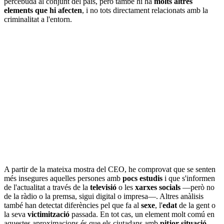
percebuda al conjunt del país, però també hi ha
molts altres
elements que hi afecten
, i no tots directament relacionats amb la
criminalitat a l'entorn.
A partir de la mateixa mostra del CEO, he comprovat que se senten
més insegures aquelles persones amb
pocs estudis
i que s'informen
de l'actualitat a través de la
televisió
o les
xarxes socials
—però no
de la ràdio o la premsa, sigui digital o impresa—. Altres anàlisis
també han detectat diferències pel que fa al
sexe
, l'
edat
de la gent o
la seva
victimització
passada. En tot cas, un element molt comú en
aquestes aproximacions és que els ciutadans amb
pitjor situació