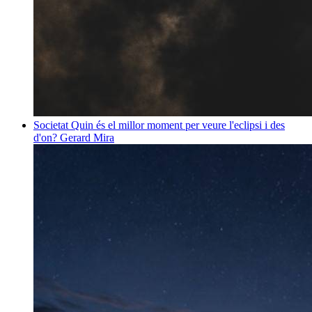
Societat
Quin és el millor moment per veure l'eclipsi i des
d'on?
Gerard Mira