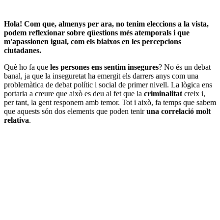
Hola! Com que, almenys per ara, no tenim eleccions a la vista,
podem reflexionar sobre qüestions més atemporals i que
m'apassionen igual, com els biaixos en les percepcions
ciutadanes.
Què ho fa que
les persones ens sentim insegures
? No és un debat
banal, ja que la inseguretat ha emergit els darrers anys com una
problemàtica de debat polític i social de primer nivell. La lògica ens
portaria a creure que això es deu al fet que la
criminalitat
creix i,
per tant, la gent responem amb temor. Tot i això, fa temps que sabem
que aquests són dos elements que poden tenir
una correlació molt
relativa
.