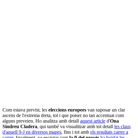
Com estava previst, les
eleccions europees
van suposar un clar
ascens de l'extrema dreta, tot i que potser no tan accentuat com
alguns preveien. Ho analitza amb detall
aquest article
d'
Ona
Sindreu Cladera
, qui també va visualitzar amb tot detall
les claus
d'aquell 9-J en diversos mapes
, fins i tot amb
els resultats carrer a
carrer
. Igualment, va escrutar com
la fi del procés
ha buidat les