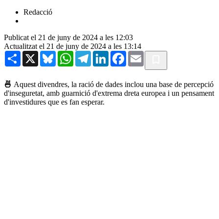
Redacció
Publicat el 21 de juny de 2024 a les 12:03
Actualitzat el 21 de juny de 2024 a les 13:14
Share
X
Bluesky
WhatsApp
Telegram
LinkedIn
Facebook
Email
🍜
Aquest divendres, la ració de dades inclou una base de percepció
d'inseguretat, amb guarnició d'extrema dreta europea i un pensament
d'investidures que es fan esperar.