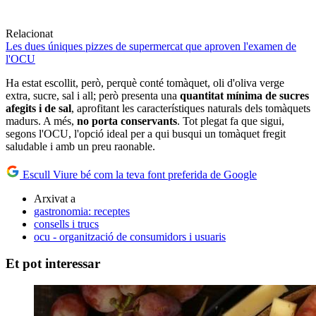
Relacionat
Les dues úniques pizzes de supermercat que aproven l'examen de
l'OCU
Ha estat escollit, però, perquè conté tomàquet, oli d'oliva verge
extra, sucre, sal i all; però presenta una
quantitat mínima de sucres
afegits i de sal
, aprofitant les característiques naturals dels tomàquets
madurs. A més,
no porta conservants
. Tot plegat fa que sigui,
segons l'OCU, l'opció ideal per a qui busqui un tomàquet fregit
saludable i amb un preu raonable.
Escull Viure bé com la teva font preferida de Google
Arxivat a
gastronomia: receptes
consells i trucs
ocu - organització de consumidors i usuaris
Et pot interessar