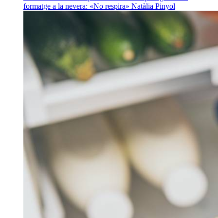
formatge a la nevera: «No respira»
Natàlia Pinyol