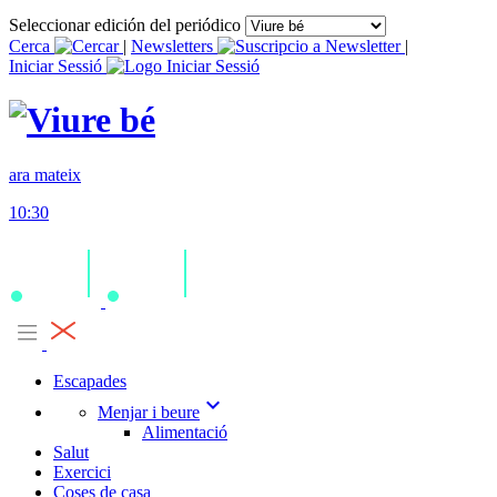
Seleccionar edición del periódico
Cerca
|
Newsletters
|
Iniciar Sessió
ara mateix
10:30
Escapades
expand_more
Menjar i beure
Alimentació
Salut
Exercici
Coses de casa