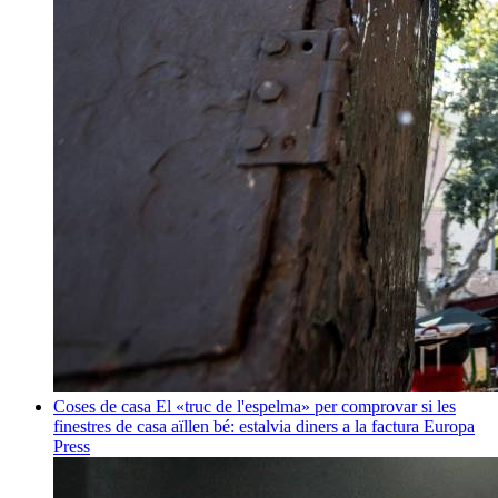
Coses de casa
El «truc de l'espelma» per comprovar si les
finestres de casa aïllen bé: estalvia diners a la factura
Europa
Press