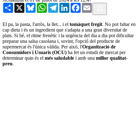
Share
X
Bluesky
WhatsApp
Telegram
LinkedIn
Facebook
Email
El pa, la pasta, l'arròs, la llet... i el
tomàquet fregit
. No pot faltar en
cap dieta i és un ingredient que s'adapta a una gran diversitat de
plats. Si bé, el ritme frenètic i la urgència del dia a dia pot dificultar
preparar una salsa casolana i, sovint, l'opció del producte de
supermercat és l'única vàlida. Per això, l'
Organització de
Consumidors i Usuaris (OCU)
ha fet un estudi de mercat per
determinar quin és el
més saludable
i amb una
millor qualitat-
preu
.