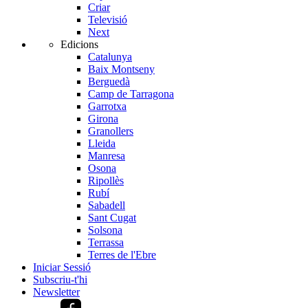
Criar
Televisió
Next
Edicions
Catalunya
Baix Montseny
Berguedà
Camp de Tarragona
Garrotxa
Girona
Granollers
Lleida
Manresa
Osona
Ripollès
Rubí
Sabadell
Sant Cugat
Solsona
Terrassa
Terres de l'Ebre
Iniciar Sessió
Subscriu-t'hi
Newsletter