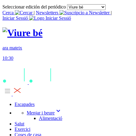
Seleccionar edición del periódico
Cerca
|
Newsletters
|
Iniciar Sessió
ara mateix
10:30
Escapades
expand_more
Menjar i beure
Alimentació
Salut
Exercici
Coses de casa