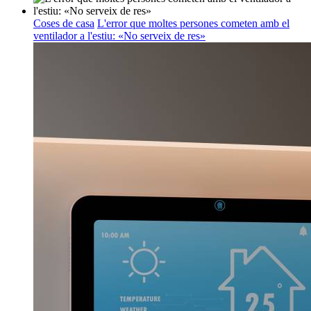
Coses de casa
L'error que moltes persones cometen amb el
ventilador a l'estiu: «No serveix de res»