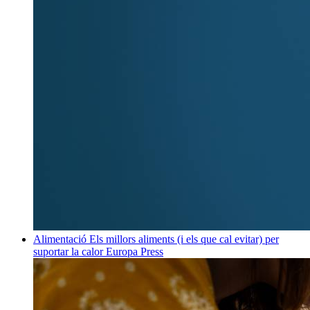
Alimentació
Els millors aliments (i els que cal evitar) per
suportar la calor
Europa Press