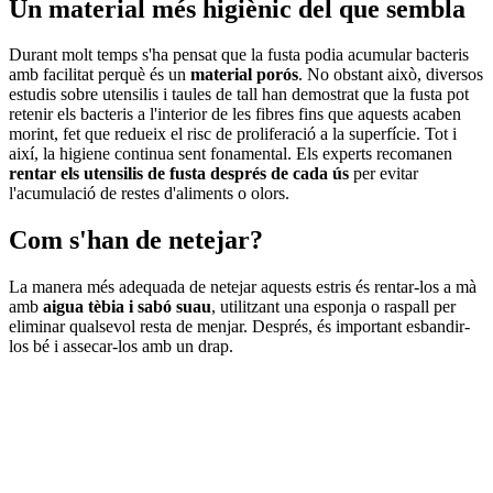
Un material més higiènic del que sembla
Durant molt temps s'ha pensat que la fusta podia acumular bacteris
amb facilitat perquè és un
material porós
. No obstant això, diversos
estudis sobre utensilis i taules de tall han demostrat que la fusta pot
retenir els bacteris a l'interior de les fibres fins que aquests acaben
morint, fet que redueix el risc de proliferació a la superfície. Tot i
així, la higiene continua sent fonamental. Els experts recomanen
rentar els utensilis de fusta després de cada ús
per evitar
l'acumulació de restes d'aliments o olors.
Com s'han de netejar?
La manera més adequada de netejar aquests estris és rentar-los a mà
amb
aigua tèbia i sabó suau
, utilitzant una esponja o raspall per
eliminar qualsevol resta de menjar. Després, és important esbandir-
los bé i assecar-los amb un drap.