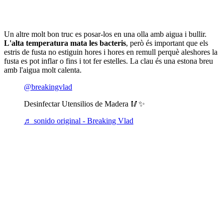
Un altre molt bon truc es posar-los en una olla amb aigua i bullir.
L'alta temperatura mata les bacteris
, però és important que els
estris de fusta no estiguin hores i hores en remull perquè aleshores la
fusta es pot inflar o fins i tot fer estelles. La clau és una estona breu
amb l'aigua molt calenta.
@breakingvlad
Desinfectar Utensilios de Madera 🥢✨
♬ sonido original - Breaking Vlad