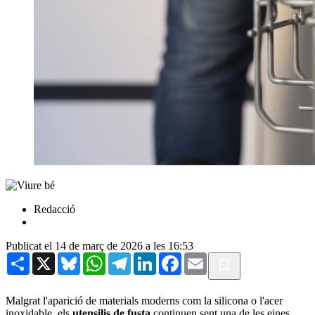
Redacció
Publicat el 14 de març de 2026 a les 16:53
Share
X
Bluesky
WhatsApp
Telegram
LinkedIn
Facebook
Email
Malgrat l'aparició de materials moderns com la silicona o l'acer
inoxidable, els
utensilis de fusta
continuen sent una de les eines