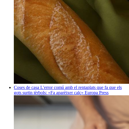
Coses de casa
L'error comú amb el rentaplats que fa que els
gots surtin tèrbols: «Fa aparèixer calç»
Europa Press