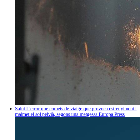
Salut
L'error que comets de viatge que provoca estrenyiment i
malmet el sol pelvià, segons una metgessa
Europa Press