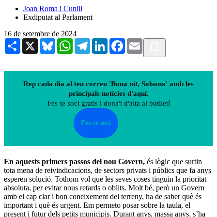
Joan Roma i Cunill
Exdiputat al Parlament
16 de setembre de 2024
Share
X
Bluesky
WhatsApp
Telegram
LinkedIn
Facebook
Email
Rep cada dia al teu correu 'Bona nit, Solsona' amb les
principals notícies d'aquí.
Fes-te soci gratis i dona't d'alta al butlletí
Fes-te soci
En aquests primers passos del nou Govern,
és lògic que surtin
tota mena de reivindicacions, de sectors privats i públics que fa anys
esperen solució. Tothom vol que les seves coses tinguin la prioritat
absoluta, per evitar nous retards o oblits. Molt bé, però un Govern
amb el cap clar i bon coneixement del terreny, ha de saber què és
important i què és urgent. Em permeto posar sobre la taula, el
present i futur dels petits municipis. Durant anys, massa anys, s’ha