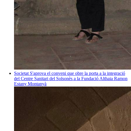
Societat
S'aprova el conveni que obre la porta a la integració
del Centre Sanitari del Solsonès a la Fundació Althaia
Ramon
Estany Montanyà