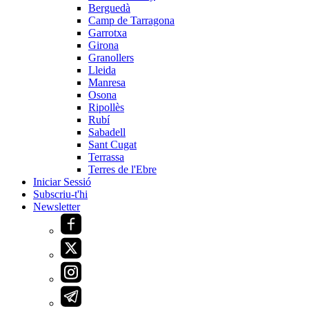
Berguedà
Camp de Tarragona
Garrotxa
Girona
Granollers
Lleida
Manresa
Osona
Ripollès
Rubí
Sabadell
Sant Cugat
Terrassa
Terres de l'Ebre
Iniciar Sessió
Subscriu-t'hi
Newsletter