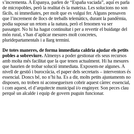
s’incrementa. A Espanya, parlen de “España vaciada”, aquí es parla
de micropobles, però la realitat és la mateixa. Les solucions no son
fàcils, ni immediates, per molt que es vulgui fer. Alguns pensaven
que l’increment de llocs de treballs telemàtics, durant la pandèmia,
podia suposar un retorn a la natura, però el fenomen va ser
passatger. No hi ha hagut continuïtat i per a revertir el buidatge del
món rural, s’han d’aplicar mesures molt concretes,
pluridepartamentals i a llarg termini.
De totes maneres, de forma immediata caldria ajudar els petits
pobles a sobreviure.
Almenys a poder gestionar els seus recursos
amb molta més facilitat que la que tenen actualment. Hi ha mesures
que haurien de trobar solució immediata. Exposem-ne algunes. A
nivell de gestió i burocràcia, el paper dels secretaris – interventors és
essencial. Doncs bé, no n’hi ha. Es a dir, molts petits ajuntaments no
disposen, no troben ni aconsegueixen cobrir aquest càrrec essencial,
i com aquest, el d’arquitecte municipal i/o enginyer. Son peces clau
perquè un alcalde i equip de govern puguin funcionar.