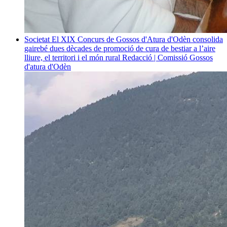
Societat
El XIX Concurs de Gossos d'Atura d'Odèn consolida
gairebé dues dècades de promoció de cura de bestiar a l’aire
lliure, el territori i el món rural
Redacció | Comissió Gossos
d'atura d'Odèn