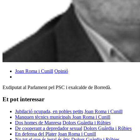
Joan Roma i Cunill
Opinió
Exdiputat al Parlament pel PSC i exalcalde de Borredà.
Et pot interessar
Jubilació ocupada, en pobles petits
Joan Roma i Cunill
Manquen tècnics municipals
Joan Roma i Cunill
Dos homes de Manresa
Dolors Guàrdia i Rúbies
De cooperant a depredador sexual
Dolors Guàrdia i Rúbies
En defensa del Plater
Joan Roma i Cunill
No tot el que és legal és ètic
Dolors Guàrdia i Rúbies