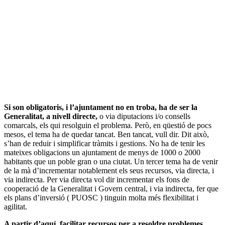
Si son obligatoris, i l’ajuntament no en troba, ha de ser la
Generalitat, a nivell directe,
o via diputacions i/o consells
comarcals, els qui resolguin el problema. Però, en qüestió de pocs
mesos, el tema ha de quedar tancat. Ben tancat, vull dir. Dit això,
s’han de reduir i simplificar tràmits i gestions. No ha de tenir les
mateixes obligacions un ajuntament de menys de 1000 o 2000
habitants que un poble gran o una ciutat. Un tercer tema ha de venir
de la mà d’incrementar notablement els seus recursos, via directa, i
via indirecta. Per via directa vol dir incrementar els fons de
cooperació de la Generalitat i Govern central, i via indirecta, fer que
els plans d’inversió ( PUOSC ) tinguin molta més flexibilitat i
agilitat.
A partir d’aquí, facilitar recursos per a resoldre problemes