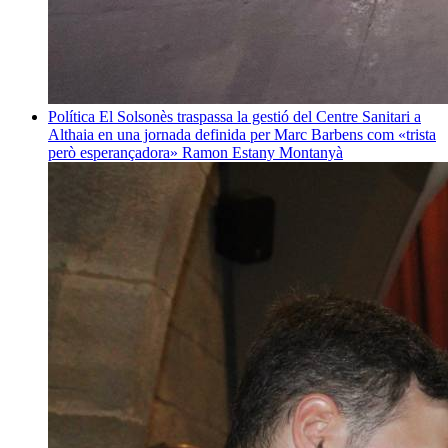
Política
El Solsonès traspassa la gestió del Centre Sanitari a
Althaia en una jornada definida per Marc Barbens com «trista
però esperançadora»
Ramon Estany Montanyà