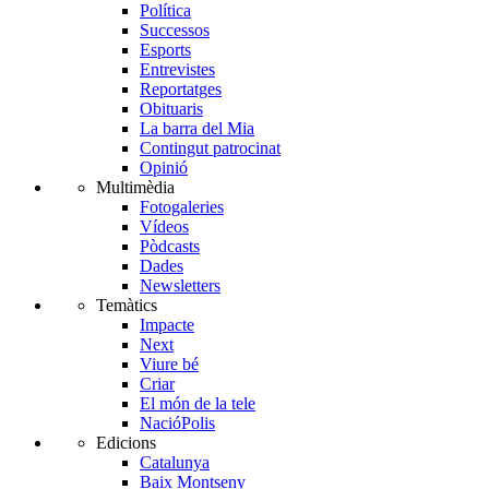
Política
Successos
Esports
Entrevistes
Reportatges
Obituaris
La barra del Mia
Contingut patrocinat
Opinió
Multimèdia
Fotogaleries
Vídeos
Pòdcasts
Dades
Newsletters
Temàtics
Impacte
Next
Viure bé
Criar
El món de la tele
NacióPolis
Edicions
Catalunya
Baix Montseny