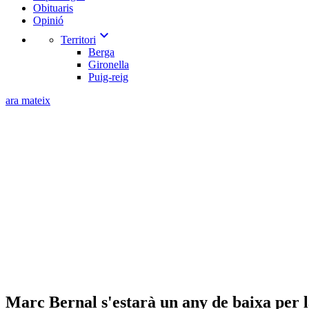
Obituaris
Opinió
expand_more
Territori
Berga
Gironella
Puig-reig
ara mateix
Marc Bernal s'estarà un any de baixa per la