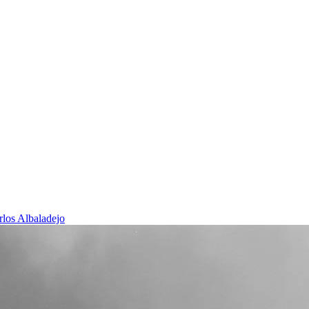
rlos Albaladejo