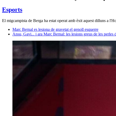
Esports
El migcampista de Berga ha estat operat amb èxit aquest dilluns a l'H
Marc Bernal es lesiona de gravetat el genoll esquerre
Ansu, Gavi... i ara Marc Bernal: les lesions greus de les perles 