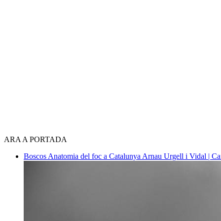
ARA A PORTADA
Boscos
Anatomia del foc a Catalunya
Arnau Urgell i Vidal | Ca