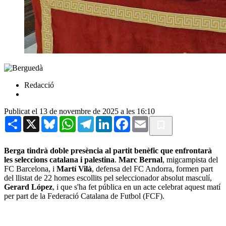
Redacció
Publicat el 13 de novembre de 2025 a les 16:10
Share
X
Bluesky
WhatsApp
Telegram
LinkedIn
Facebook
Email
Berga tindrà doble presència al partit benèfic que enfrontarà
les seleccions catalana i palestina
.
Marc Bernal
, migcampista del
FC Barcelona, i
Martí Vilà
, defensa del FC Andorra, formen part
del llistat de 22 homes escollits pel seleccionador absolut masculí,
Gerard López
, i que s'ha fet pública en un acte celebrat aquest matí
per part de la Federació Catalana de Futbol (FCF).