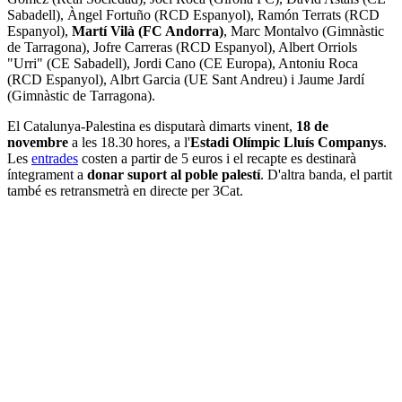
Sabadell), Àngel Fortuño (RCD Espanyol), Ramón Terrats (RCD
Espanyol),
Martí Vilà (FC Andorra)
, Marc Montalvo (Gimnàstic
de Tarragona), Jofre Carreras (RCD Espanyol), Albert Orriols
"Urri" (CE Sabadell), Jordi Cano (CE Europa), Antoniu Roca
(RCD Espanyol), Albrt Garcia (UE Sant Andreu) i Jaume Jardí
(Gimnàstic de Tarragona).
El Catalunya-Palestina es disputarà dimarts vinent,
18 de
novembre
a les 18.30 hores, a l'
Estadi Olímpic Lluís Companys
.
Les
entrades
costen a partir de 5 euros i el recapte es destinarà
íntegrament a
donar suport al poble palestí
. D'altra banda, el partit
també es retransmetrà en directe per 3Cat.