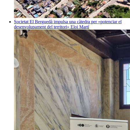
Societat
El Berguedà impulsa una càtedra per «potenciar el
desenvolupament del territori»
Eloi Martí