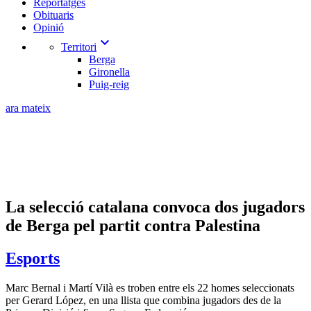
Reportatges
Obituaris
Opinió
expand_more
Territori
Berga
Gironella
Puig-reig
ara mateix
La selecció catalana convoca dos jugadors
de Berga pel partit contra Palestina
Esports
Marc Bernal i Martí Vilà es troben entre els 22 homes seleccionats
per Gerard López, en una llista que combina jugadors des de la