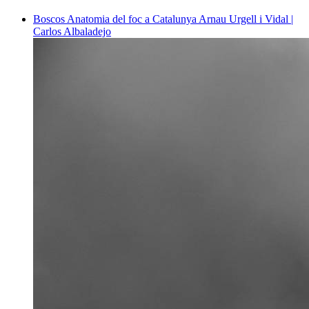
Boscos
Anatomia del foc a Catalunya
Arnau Urgell i Vidal |
Carlos Albaladejo