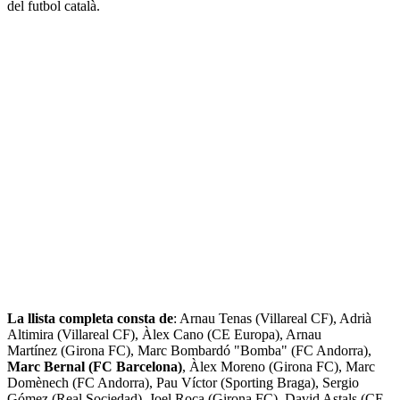
del futbol català.
La llista completa consta de
: Arnau Tenas (Villareal CF), Adrià
Altimira (Villareal CF), Àlex Cano (CE Europa), Arnau
Martínez (Girona FC), Marc Bombardó "Bomba" (FC Andorra),
Marc Bernal (FC Barcelona)
, Àlex Moreno (Girona FC), Marc
Domènech (FC Andorra), Pau Víctor (Sporting Braga), Sergio
Gómez (Real Sociedad), Joel Roca (Girona FC), David Astals (CE