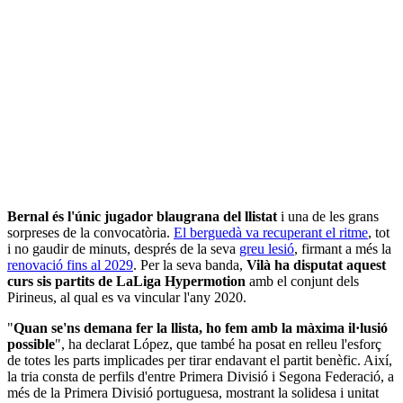
Bernal és l'únic jugador blaugrana del llistat
i una de les grans
sorpreses de la convocatòria.
El berguedà va recuperant el ritme
, tot
i no gaudir de minuts, després de la seva
greu lesió
, firmant a més la
renovació fins al 2029
. Per la seva banda,
Vilà ha disputat aquest
curs sis partits de LaLiga Hypermotion
amb el conjunt dels
Pirineus, al qual es va vincular l'any 2020.
"
Quan se'ns demana fer la llista, ho fem amb la màxima il·lusió
possible
", ha declarat López, que també ha posat en relleu l'esforç
de totes les parts implicades per tirar endavant el partit benèfic. Així,
la tria consta de perfils d'entre Primera Divisió i Segona Federació, a
més de la Primera Divisió portuguesa, mostrant la solidesa i unitat