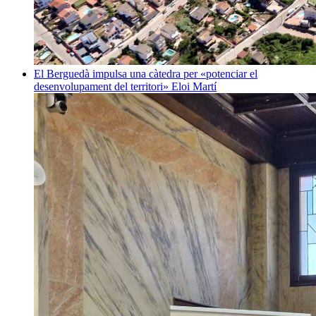
El Berguedà impulsa una càtedra per «potenciar el
desenvolupament del territori»
Eloi Martí