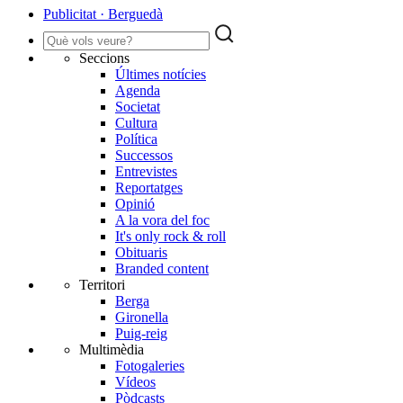
Publicitat · Berguedà
Seccions
Últimes notícies
Agenda
Societat
Cultura
Política
Successos
Entrevistes
Reportatges
Opinió
A la vora del foc
It's only rock & roll
Obituaris
Branded content
Territori
Berga
Gironella
Puig-reig
Multimèdia
Fotogaleries
Vídeos
Pòdcasts