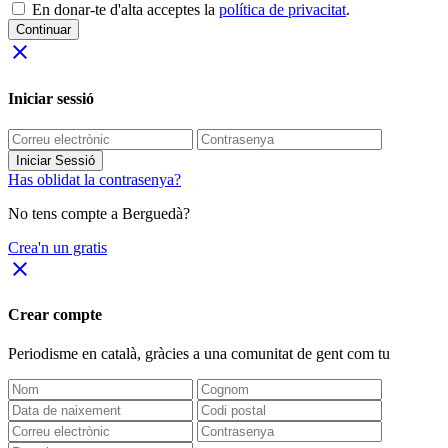
En donar-te d'alta acceptes la
política de privacitat
.
Continuar
close
Iniciar sessió
Iniciar Sessió
Has oblidat la contrasenya?
No tens compte a Berguedà?
Crea'n un gratis
close
Crear compte
Periodisme
en català
, gràcies a una comunitat de gent com tu