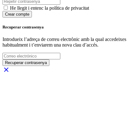
He llegit i entenc la política de privacitat
Crear compte
Recuperar contrasenya
Introdueix l’adreça de correu electrònic amb la qual accedeixes
habitualment i t’enviarem una nova clau d’accés.
Recuperar contrasenya
close