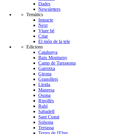
Dades
Newsletters
Temàtics
Impacte
Next
Viure bé
Criar
El món de la tele
Edicions
Catalunya
Baix Montseny
Camp de Tarragona
Garrotxa
Girona
Granollers
Lleida
Manresa
Osona
Ripollès
Rubí
Sabadell
Sant Cugat
Solsona
Terrassa
Terres de l'Ebre