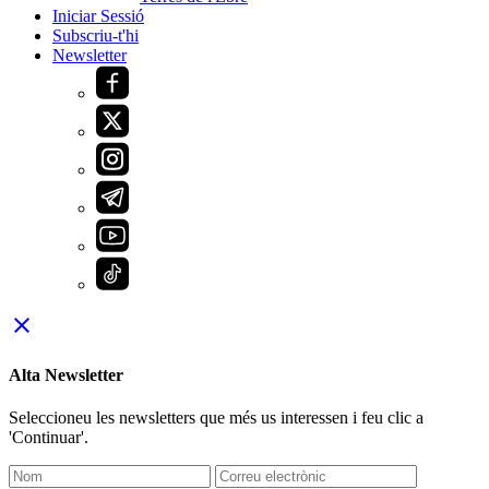
Iniciar Sessió
Subscriu-t'hi
Newsletter
close
Alta Newsletter
Seleccioneu les newsletters que més us interessen i feu clic a
'Continuar'.