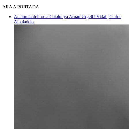
ARA A PORTADA
Anatomia del foc a Catalunya
Arnau Urgell i Vidal | Carlos
Albaladejo