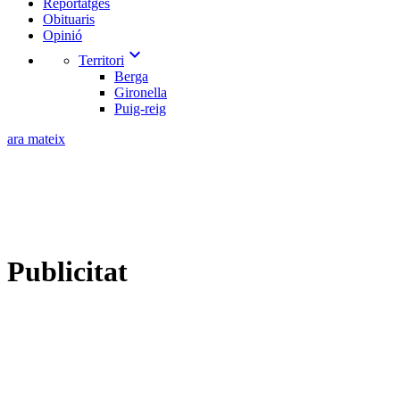
Reportatges
Obituaris
Opinió
expand_more
Territori
Berga
Gironella
Puig-reig
ara mateix
Publicitat