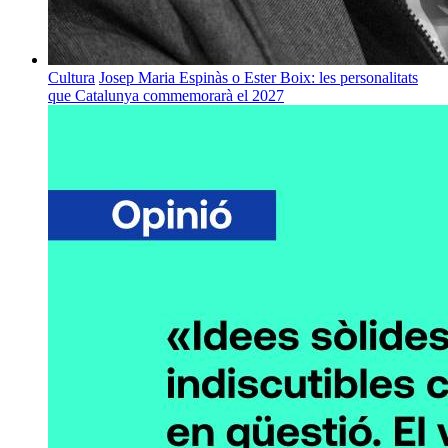
Cultura
Josep Maria Espinàs o Ester Boix: les personalitats
que Catalunya commemorarà el 2027