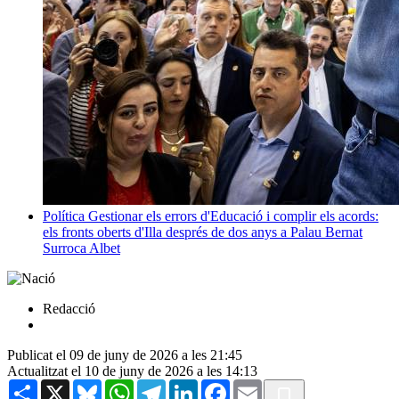
Política
Gestionar els errors d'Educació i complir els acords:
els fronts oberts d'Illa després de dos anys a Palau
Bernat
Surroca Albet
Redacció
Publicat el 09 de juny de 2026 a les 21:45
Actualitzat el 10 de juny de 2026 a les 14:13
Share
X
Bluesky
WhatsApp
Telegram
LinkedIn
Facebook
Email