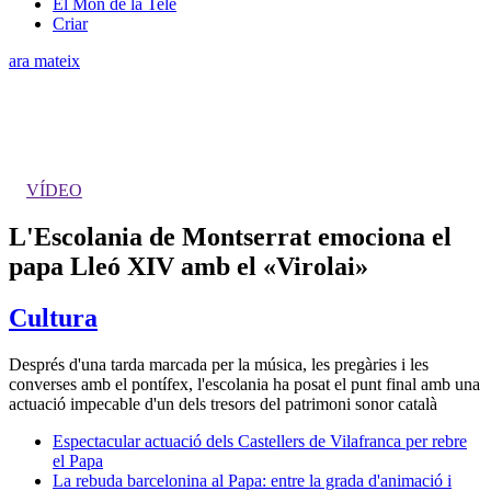
El Món de la Tele
Criar
ara mateix
VÍDEO
L'Escolania de Montserrat emociona el
papa Lleó XIV amb el «Virolai»
Cultura
Després d'una tarda marcada per la música, les pregàries i les
converses amb el pontífex, l'escolania ha posat el punt final amb una
actuació impecable d'un dels tresors del patrimoni sonor català
Espectacular actuació dels Castellers de Vilafranca per rebre
el Papa
La rebuda barcelonina al Papa: entre la grada d'animació i