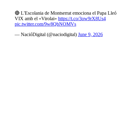
🔴 L'Escolania de Montserrat emociona el Papa Lleó
VIX amb el «Virolai»
https://t.co/3ow9rX8Us4
pic.twitter.com/9w8QbNOMVs
— NacióDigital (@naciodigital)
June 9, 2026