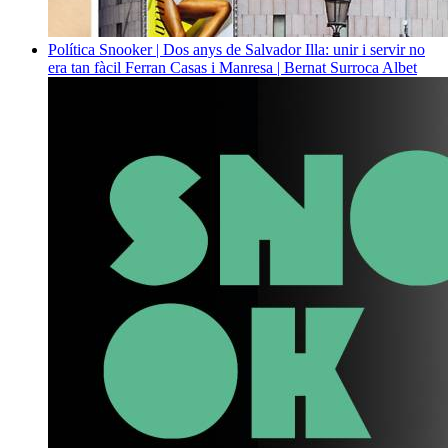
Política
Snooker | Dos anys de Salvador Illa: unir i servir no
era tan fàcil
Ferran Casas i Manresa | Bernat Surroca Albet