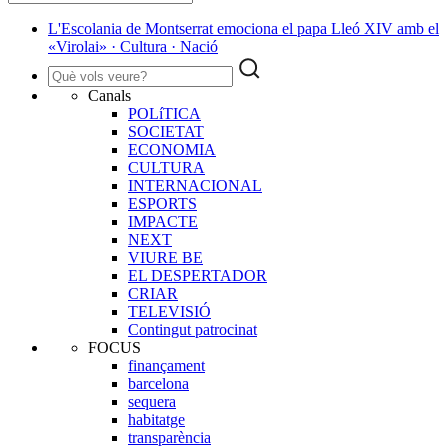
L'Escolania de Montserrat emociona el papa Lleó XIV amb el
«Virolai» · Cultura · Nació
Canals
POLíTICA
SOCIETAT
ECONOMIA
CULTURA
INTERNACIONAL
ESPORTS
IMPACTE
NEXT
VIURE BE
EL DESPERTADOR
CRIAR
TELEVISIÓ
Contingut patrocinat
FOCUS
finançament
barcelona
sequera
habitatge
transparència