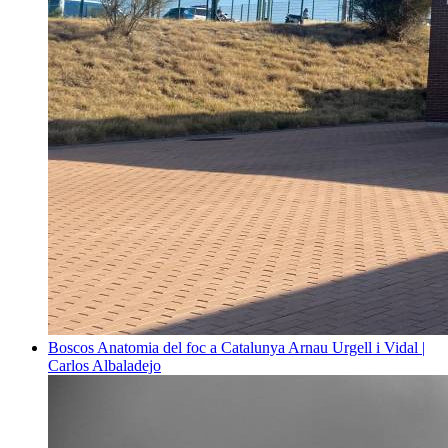
Boscos
Anatomia del foc a Catalunya
Arnau Urgell i Vidal |
Carlos Albaladejo