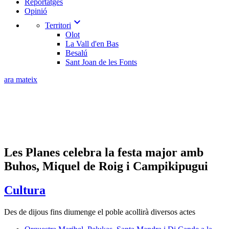
Reportatges
Opinió
expand_more
Territori
Olot
La Vall d'en Bas
Besalú
Sant Joan de les Fonts
ara mateix
Les Planes celebra la festa major amb
Buhos, Miquel de Roig i Campikipugui
Cultura
Des de dijous fins diumenge el poble acollirà diversos actes