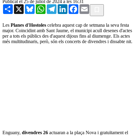
Publicat el 25 de juliol de 2024 a les 16:31
Share
X
Bluesky
WhatsApp
Telegram
LinkedIn
Facebook
Email
Les
Planes d'Hostoles
celebra aquest cap de setmana la seva festa
major. Coincidint amb Sant Jaume, el municipi acull desenes d'actes
per a tots els públics des d'aquest dijous fins al diumenge. Els actes
més multitudinaris, però, són els concerts de divendres i dissabte nit.
Enguany,
divendres 26
actuaran a la plaça Nova i gratuïtament el