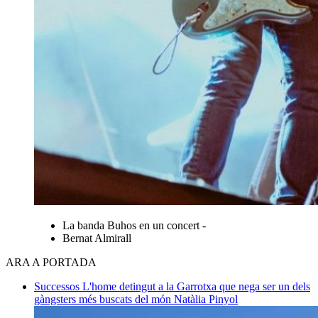
La banda Buhos en un concert -
Bernat Almirall
ARA A PORTADA
Successos
L'home detingut a la Garrotxa que nega ser un dels
gàngsters més buscats del món
Natàlia Pinyol