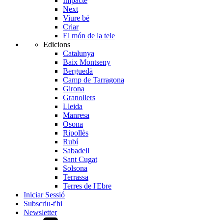
Impacte
Next
Viure bé
Criar
El món de la tele
Edicions
Catalunya
Baix Montseny
Berguedà
Camp de Tarragona
Girona
Granollers
Lleida
Manresa
Osona
Ripollès
Rubí
Sabadell
Sant Cugat
Solsona
Terrassa
Terres de l'Ebre
Iniciar Sessió
Subscriu-t'hi
Newsletter