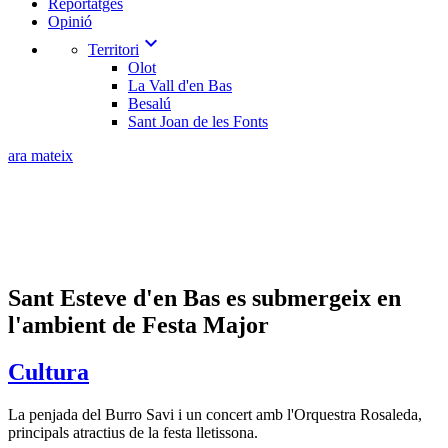
Reportatges
Opinió
expand_more
Territori
Olot
La Vall d'en Bas
Besalú
Sant Joan de les Fonts
ara mateix
Sant Esteve d'en Bas es submergeix en
l'ambient de Festa Major
Cultura
La penjada del Burro Savi i un concert amb l'Orquestra Rosaleda,
principals atractius de la festa lletissona.