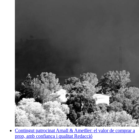
Contingut patrocinat
Arnall & Ametller: el valor de comprar a
prop, amb confiança i qualitat
Redacció