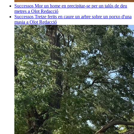
Successos
Mor un home en precipitar-se per un talús de deu
metres a Olot
Redacció
Successos
Tretze ferits en caure un arbre sobre un porxo d'una
masia a Olot
Redacció