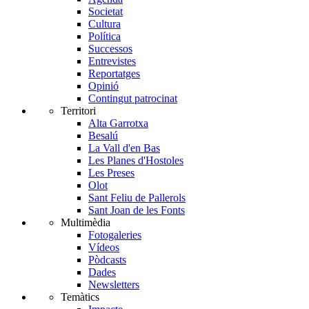
Societat
Cultura
Política
Successos
Entrevistes
Reportatges
Opinió
Contingut patrocinat
Territori
Alta Garrotxa
Besalú
La Vall d'en Bas
Les Planes d'Hostoles
Les Preses
Olot
Sant Feliu de Pallerols
Sant Joan de les Fonts
Multimèdia
Fotogaleries
Vídeos
Pòdcasts
Dades
Newsletters
Temàtics