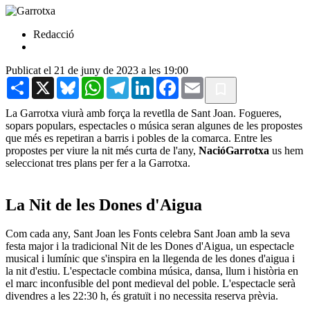
Redacció
Publicat el 21 de juny de 2023 a les 19:00
Share
X
Bluesky
WhatsApp
Telegram
LinkedIn
Facebook
Email
La Garrotxa viurà amb força la revetlla de Sant Joan. Fogueres,
sopars populars, espectacles o música seran algunes de les propostes
que més es repetiran a barris i pobles de la comarca. Entre les
propostes per viure la nit més curta de l'any,
NacióGarrotxa
us hem
seleccionat tres plans per fer a la Garrotxa.
La Nit de les Dones d'Aigua
Com cada any, Sant Joan les Fonts celebra Sant Joan amb la seva
festa major i la tradicional Nit de les Dones d'Aigua, un espectacle
musical i lumínic que s'inspira en la llegenda de les dones d'aigua i
la nit d'estiu. L'espectacle combina música, dansa, llum i història en
el marc inconfusible del pont medieval del poble. L'espectacle serà
divendres a les 22:30 h, és gratuït i no necessita reserva prèvia.