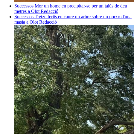
Successos
Mor un home en precipitar-se per un talús de deu
metres a Olot
Redacció
Successos
Tretze ferits en caure un arbre sobre un porxo d'una
masia a Olot
Redacció