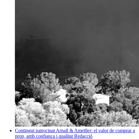
Contingut patrocinat
Arnall & Ametller: el valor de comprar a
prop, amb confiança i qualitat
Redacció