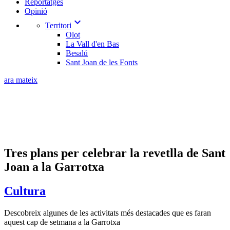
Reportatges
Opinió
expand_more
Territori
Olot
La Vall d'en Bas
Besalú
Sant Joan de les Fonts
ara mateix
Tres plans per celebrar la revetlla de Sant
Joan a la Garrotxa
Cultura
Descobreix algunes de les activitats més destacades que es faran
aquest cap de setmana a la Garrotxa