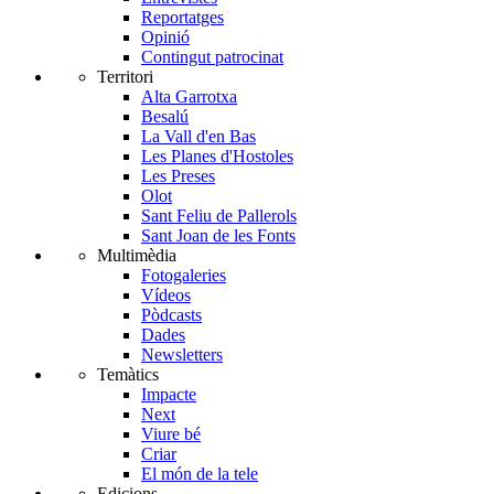
Reportatges
Opinió
Contingut patrocinat
Territori
Alta Garrotxa
Besalú
La Vall d'en Bas
Les Planes d'Hostoles
Les Preses
Olot
Sant Feliu de Pallerols
Sant Joan de les Fonts
Multimèdia
Fotogaleries
Vídeos
Pòdcasts
Dades
Newsletters
Temàtics
Impacte
Next
Viure bé
Criar
El món de la tele
Edicions