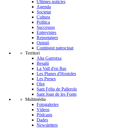
Últimes notícies
Agenda
Societat
Cultura
Política
Successos
Entrevistes
Reportatges
Opinió
Contingut patrocinat
Territori
Alta Garrotxa
Besalú
La Vall d'en Bas
Les Planes d'Hostoles
Les Preses
Olot
Sant Feliu de Pallerols
Sant Joan de les Fonts
Multimèdia
Fotogaleries
Vídeos
Pòdcasts
Dades
Newsletters