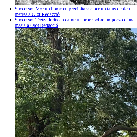
Successos
Mor un home en precipitar-se per un talús de deu
metres a Olot
Redacció
Successos
Tretze ferits en caure un arbre sobre un porxo d'una
masia a Olot
Redacció