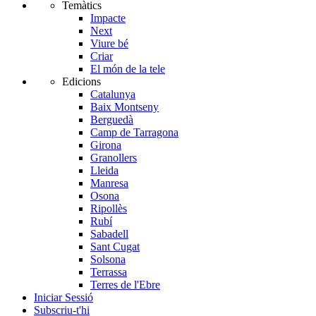
Temàtics
Impacte
Next
Viure bé
Criar
El món de la tele
Edicions
Catalunya
Baix Montseny
Berguedà
Camp de Tarragona
Girona
Granollers
Lleida
Manresa
Osona
Ripollès
Rubí
Sabadell
Sant Cugat
Solsona
Terrassa
Terres de l'Ebre
Iniciar Sessió
Subscriu-t'hi