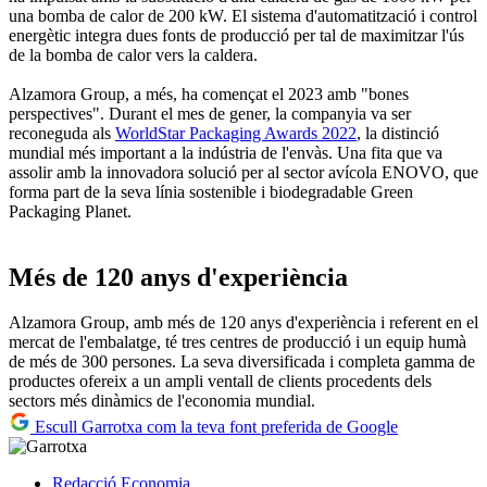
una bomba de calor de 200 kW. El sistema d'automatització i control
energètic integra dues fonts de producció per tal de maximitzar l'ús
de la bomba de calor vers la caldera.
Alzamora Group, a més, ha començat el 2023 amb "bones
perspectives". Durant el mes de gener, la companyia va ser
reconeguda als
WorldStar Packaging Awards 2022
, la distinció
mundial més important a la indústria de l'envàs. Una fita que va
assolir amb la innovadora solució per al sector avícola ENOVO, que
forma part de la seva línia sostenible i biodegradable Green
Packaging Planet.
Més de 120 anys d'experiència
Alzamora Group, amb més de 120 anys d'experiència i referent en el
mercat de l'embalatge, té tres centres de producció i un equip humà
de més de 300 persones. La seva diversificada i completa gamma de
productes ofereix a un ampli ventall de clients procedents dels
sectors més dinàmics de l'economia mundial.
Escull Garrotxa com la teva font preferida de Google
Redacció
Economia