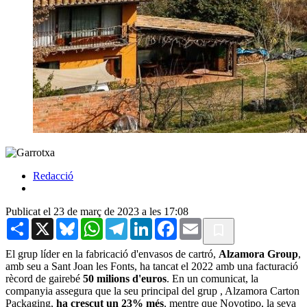
Redacció
Publicat el 23 de març de 2023 a les 17:08
Share
X
Bluesky
WhatsApp
Telegram
LinkedIn
Facebook
Email
El grup líder en la fabricació d'envasos de cartró,
Alzamora Group
,
amb seu a Sant Joan les Fonts, ha tancat el 2022 amb una facturació
rècord de gairebé
50 milions d'euros
. En un comunicat, la
companyia assegura que la seu principal del grup , Alzamora Carton
Packaging,
ha crescut un 23% més
, mentre que Novotipo, la seva