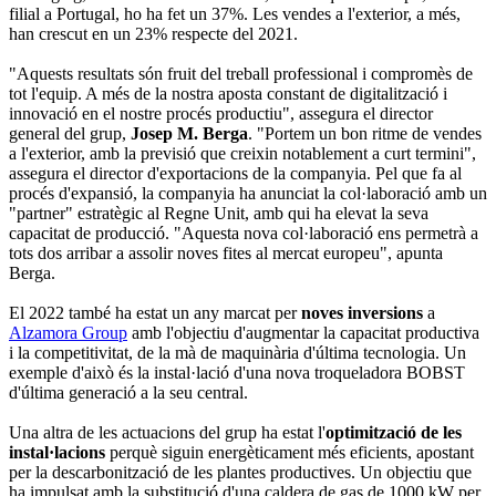
filial a Portugal, ho ha fet un 37%. Les vendes a l'exterior, a més,
han crescut en un 23% respecte del 2021.
"Aquests resultats són fruit del treball professional i compromès de
tot l'equip. A més de la nostra aposta constant de digitalització i
innovació en el nostre procés productiu", assegura el director
general del grup,
Josep M. Berga
. "Portem un bon ritme de vendes
a l'exterior, amb la previsió que creixin notablement a curt termini",
assegura el director d'exportacions de la companyia. Pel que fa al
procés d'expansió, la companyia ha anunciat la col·laboració amb un
"partner" estratègic al Regne Unit, amb qui ha elevat la seva
capacitat de producció. "Aquesta nova col·laboració ens permetrà a
tots dos arribar a assolir noves fites al mercat europeu", apunta
Berga.
El 2022 també ha estat un any marcat per
noves inversions
a
Alzamora Group
amb l'objectiu d'augmentar la capacitat productiva
i la competitivitat, de la mà de maquinària d'última tecnologia. Un
exemple d'això és la instal·lació d'una nova troqueladora BOBST
d'última generació a la seu central.
Una altra de les actuacions del grup ha estat l'
optimització de les
instal·lacions
perquè siguin energèticament més eficients, apostant
per la descarbonització de les plantes productives. Un objectiu que
ha impulsat amb la substitució d'una caldera de gas de 1000 kW per