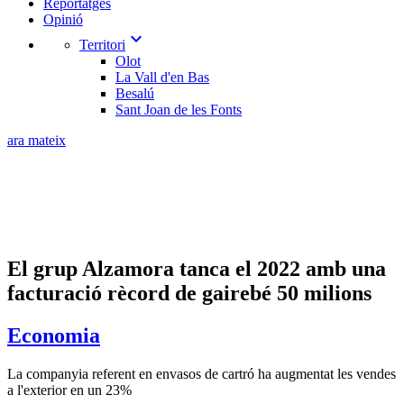
Reportatges
Opinió
expand_more
Territori
Olot
La Vall d'en Bas
Besalú
Sant Joan de les Fonts
ara mateix
El grup Alzamora tanca el 2022 amb una
facturació rècord de gairebé 50 milions
Economia
La companyia referent en envasos de cartró ha augmentat les vendes
a l'exterior en un 23%