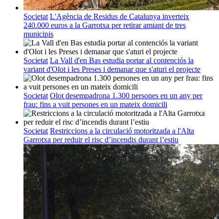
Societat
L'Agència de Residus de Catalunya inverteix
240.000 euros a la Garrotxa per retirar amiant de tres
municipis
Societat
La Vall d'en Bas estudia portar al contenciós la
variant d'Olot i les Preses i demanar que s'aturi el projecte
Societat
Olot desempadrona 1.300 persones en un any per
frau: fins a vuit persones en un mateix domicili
Societat
Restriccions a la circulació motoritzada a l'Alta
Garrotxa per reduir el risc d’incendis durant l’estiu