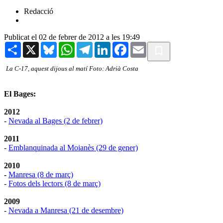
Redacció
Publicat el 02 de febrer de 2012 a les 19:49
Share
X
Bluesky
WhatsApp
Telegram
LinkedIn
Facebook
Email
La C-17, aquest dijous al matí Foto: Adrià Costa
El Bages:
2012
-
Nevada al Bages (2 de febrer)
2011
-
Emblanquinada al Moianès (29 de gener)
2010
-
Manresa (8 de març)
-
Fotos dels lectors (8 de març)
2009
-
Nevada a Manresa (21 de desembre)