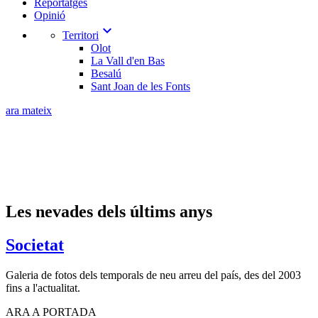
Reportatges
Opinió
expand_more
Territori
Olot
La Vall d'en Bas
Besalú
Sant Joan de les Fonts
ara mateix
Les nevades dels últims anys
Societat
Galeria de fotos dels temporals de neu arreu del país, des del 2003
fins a l'actualitat.
ARA A PORTADA