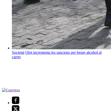
Societat
Olot incrementa les sancions per beure alcohol al
carrer