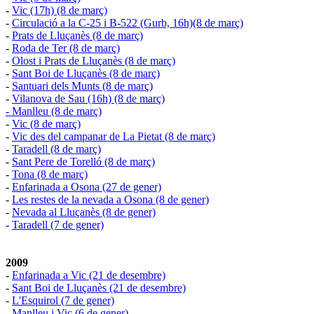
-
Vic (17h) (8 de març)
-
Circulació a la C-25 i B-522 (Gurb, 16h)(8 de març)
-
Prats de Lluçanès (8 de març)
-
Roda de Ter (8 de març)
-
Olost i Prats de Lluçanès (8 de març)
-
Sant Boi de Lluçanès (8 de març)
-
Santuari dels Munts (8 de març)
-
Vilanova de Sau (16h) (8 de març)
-
Manlleu (8 de març)
-
Vic (8 de març)
-
Vic des del campanar de La Pietat (8 de març)
-
Taradell (8 de març)
-
Sant Pere de Torelló (8 de març)
-
Tona (8 de març)
-
Enfarinada a Osona (27 de gener)
-
Les restes de la nevada a Osona (8 de gener)
-
Nevada al Lluçanès (8 de gener)
-
Taradell (7 de gener)
2009
-
Enfarinada a Vic (21 de desembre)
-
Sant Boi de Lluçanès (21 de desembre)
-
L'Esquirol (7 de gener)
-
Manlleu i Vic (6 de gener)