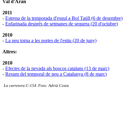
Val d'Aran
2011
-
Estrena de la temporada d'esquí a Boí Taüll (6 de desembre)
-
Enfarinada després de setmanes de sequera (20 d'octubre)
2010
-
La neu torna a les portes de l'estiu (20 de juny)
Altres:
2010
-
Efectes de la nevada als boscos catalans (13 de març)
-
Resum del temporal de neu a Catalunya (8 de març)
La carretera C-154. Foto: Adrià Costa