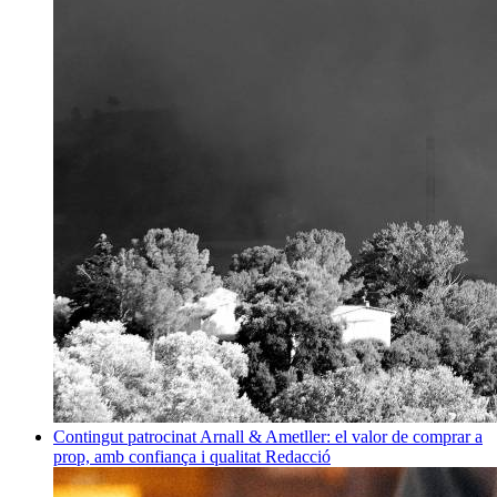
Contingut patrocinat
Arnall & Ametller: el valor de comprar a
prop, amb confiança i qualitat
Redacció