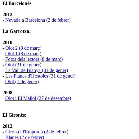
El Barcelonès
2012
-
Nevada a Barcelona (2 de febrer)
La Garrotxa:
2010
-
Olot 2 (8 de març)
-
Olot 1 (8 de març)
-
Fotos dels lectors (8 de març)
-
Olot (31 de gener)
-
La Vall de Bianya (31 de gener)
-
Les Planes d'Hostoles (31 de gener)
-
Olot (7 de gener)
2008
-
Olot i El Mallol (27 de desembre)
El Gironès:
2012
-
Girona i l'Empordà (2 de febrer)
-
Blanes (2 de febrer)