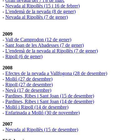
-
Gran nevada del 7 i 8 de març
-
Nevada al Ripollès (15 i 16 de febrer)
-
L'endemà de la nevada (8 de gener)
-
Nevada al Ripollès (7 de gener)
2009
-
Vall de Camprodon (12 de gener)
-
Sant Joan de les Abadesses (7 de gener)
-
L'endemà de la nevada al Ripollès (7 de gener)
-
Ripoll (6 de gener)
2008
-
Efectes de la nevada a Vallfogona (28 de desembre)
-
Molló (27 de desembre)
-
Ripoll (27 de desembre)
-
Nevà (17 de desembre)
-
Pardines, Ribes i Sant Joan (15 de desembre)
-
Pardines, Ribes i Sant Joan (14 de desembre)
-
Molló i Ripoll (14 de desembre)
-
Enfarinada a Molló (30 de novembre)
2007
-
Nevada al Ripollès (15 de desembre)