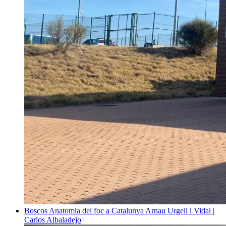
Boscos
Anatomia del foc a Catalunya
Arnau Urgell i Vidal |
Carlos Albaladejo