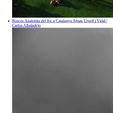
Boscos
Anatomia del foc a Catalunya
Arnau Urgell i Vidal |
Carlos Albaladejo