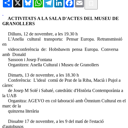
Share
X
Bluesky
WhatsApp
Telegram
LinkedIn
Facebook
Email
ACTIVITATS A LA SALA D'ACTES DEL MUSEU DE
GRANOLLERS
Dilluns, 12 de novembre, a les 19.30 h
L'Anella cultural transporta: Pensar Europa. Retransmissió
en
videoconferència de: Hobsbawm pensa Europa. Conversa
amb Donald
Sassoon i Josep Fontana
Organitzen: Anella Cultural i Museu de Granollers
Dimarts, 13 de novembre, a les 18.30 h
Conferència: L'ideal comú de Prat de la Riba, Macià i Pujol a
càrrec
de Josep M Solé i Sabaté, catedràtic d'Història Contemporània a
la UAB
Organitza: AGEVO en col·laboració amb Òmnium Cultural en el
marc de la
quinzena literària
Dissabte 17 de novembre, a les 9 del matí de l'estació
d'autobusos