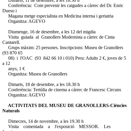
Dimarts, 11 de desembre, a les 18.30 h
Conferència: Com prevenir les caigudes a càrrec del Dr. Enric
Dueso i
Magana metge especialista en Medicina interna i geriatria
Organitza: AGEVO
Diumenge, 16 de desembre, a les 12 del migdia
Visita guiada al Granollers Modernista a càrrec de Cinta
Cantarell.
Grups màxim: 25 persones. Inscripcions: Museu de Granollers
(93 870 65
08) i l'OAC (93 842 66 10 i 010) Preu: Adults 2 €, joves de 5
a 12
anys, 1 €
Organitza: Museu de Granollers
Dimarts, 18 de desembre, a les 18.30 h
Conferència: Tertúlia de cinema a càrrec de Francesc Circuns
Organitza: AGEVO
ACTIVITATS DEL MUSEU DE GRANOLLERS-Ciències
Naturals
Dimecres, 14 de novembre, a les 19.30 h
Visita comentada a l'exposició MESSOR. Les