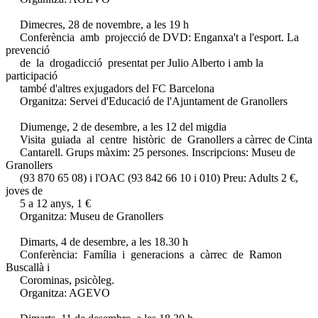
Dimecres, 28 de novembre, a les 19 h
Conferència amb projecció de DVD: Enganxa't a l'esport. La
prevenció
de la drogadicció presentat per Julio Alberto i amb la
participació
també d'altres exjugadors del FC Barcelona
Organitza: Servei d'Educació de l'Ajuntament de Granollers
Diumenge, 2 de desembre, a les 12 del migdia
Visita guiada al centre històric de Granollers a càrrec de Cinta
Cantarell. Grups màxim: 25 persones. Inscripcions: Museu de
Granollers
(93 870 65 08) i l'OAC (93 842 66 10 i 010) Preu: Adults 2 €,
joves de
5 a 12 anys, 1 €
Organitza: Museu de Granollers
Dimarts, 4 de desembre, a les 18.30 h
Conferència: Família i generacions a càrrec de Ramon
Buscallà i
Corominas, psicòleg.
Organitza: AGEVO