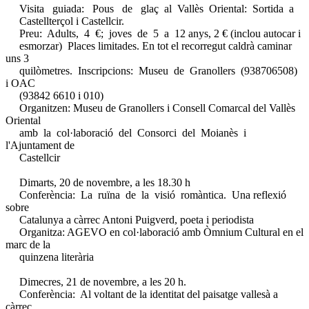
Visita guiada: Pous de glaç al Vallès Oriental: Sortida a
Castellterçol i Castellcir.
Preu: Adults, 4 €; joves de 5 a 12 anys, 2 € (inclou autocar i
esmorzar) Places limitades. En tot el recorregut caldrà caminar
uns 3
quilòmetres. Inscripcions: Museu de Granollers (938706508)
i OAC
(93842 6610 i 010)
Organitzen: Museu de Granollers i Consell Comarcal del Vallès
Oriental
amb la col·laboració del Consorci del Moianès i
l'Ajuntament de
Castellcir
Dimarts, 20 de novembre, a les 18.30 h
Conferència: La ruïna de la visió romàntica. Una reflexió
sobre
Catalunya a càrrec Antoni Puigverd, poeta i periodista
Organitza: AGEVO en col·laboració amb Òmnium Cultural en el
marc de la
quinzena literària
Dimecres, 21 de novembre, a les 20 h.
Conferència: Al voltant de la identitat del paisatge vallesà a
càrrec