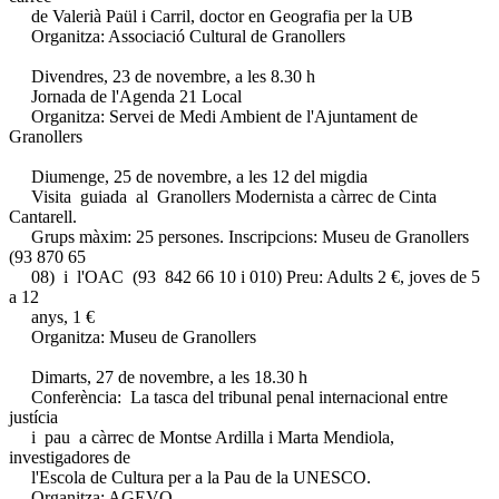
de Valerià Paül i Carril, doctor en Geografia per la UB
Organitza: Associació Cultural de Granollers
Divendres, 23 de novembre, a les 8.30 h
Jornada de l'Agenda 21 Local
Organitza: Servei de Medi Ambient de l'Ajuntament de
Granollers
Diumenge, 25 de novembre, a les 12 del migdia
Visita guiada al Granollers Modernista a càrrec de Cinta
Cantarell.
Grups màxim: 25 persones. Inscripcions: Museu de Granollers
(93 870 65
08) i l'OAC (93 842 66 10 i 010) Preu: Adults 2 €, joves de 5
a 12
anys, 1 €
Organitza: Museu de Granollers
Dimarts, 27 de novembre, a les 18.30 h
Conferència: La tasca del tribunal penal internacional entre
justícia
i pau a càrrec de Montse Ardilla i Marta Mendiola,
investigadores de
l'Escola de Cultura per a la Pau de la UNESCO.
Organitza: AGEVO