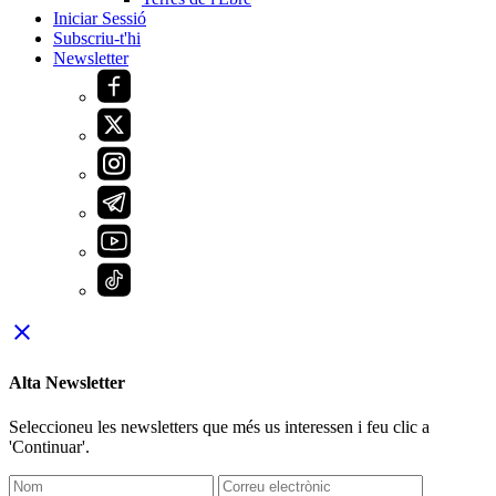
Iniciar Sessió
Subscriu-t'hi
Newsletter
close
Alta Newsletter
Seleccioneu les newsletters que més us interessen i feu clic a
'Continuar'.