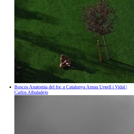
Boscos
Anatomia del foc a Catalunya
Arnau Urgell i Vidal |
Carlos Albaladejo