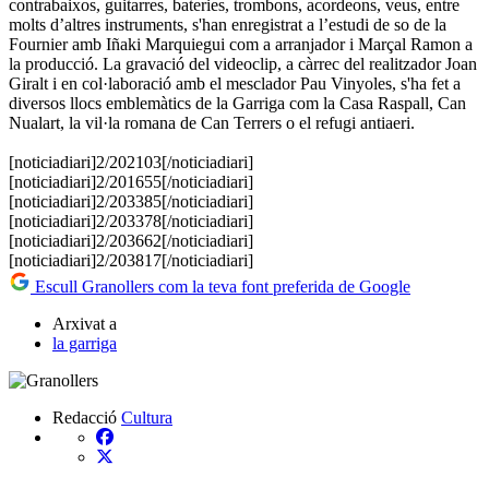
contrabaixos, guitarres, bateries, trombons, acordeons, veus, entre
molts d’altres instruments, s'han enregistrat a l’estudi de so de la
Fournier amb Iñaki Marquiegui com a arranjador i Marçal Ramon a
la producció. La gravació del videoclip, a càrrec del realitzador Joan
Giralt i en col·laboració amb el mesclador Pau Vinyoles, s'ha fet a
diversos llocs emblemàtics de la Garriga com la Casa Raspall, Can
Nualart, la vil·la romana de Can Terrers o el refugi antiaeri.
[noticiadiari]2/202103[/noticiadiari]
[noticiadiari]2/201655[/noticiadiari]
​[noticiadiari]2/203385[/noticiadiari]
​​[noticiadiari]2/203378[/noticiadiari]
​​[noticiadiari]2/203662[/noticiadiari]
​​[noticiadiari]2/203817[/noticiadiari]
Escull Granollers com la teva font preferida de Google
Arxivat a
la garriga
Redacció
Cultura